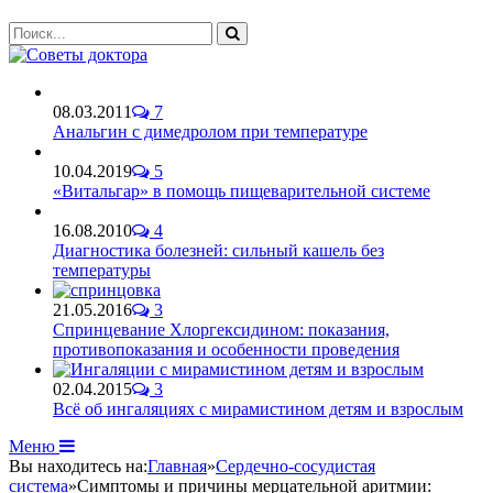
08.03.2011
7
Анальгин с димедролом при температуре
10.04.2019
5
«Витальгар» в помощь пищеварительной системе
16.08.2010
4
Диагностика болезней: сильный кашель без
температуры
21.05.2016
3
Спринцевание Хлоргексидином: показания,
противопоказания и особенности проведения
02.04.2015
3
Всё об ингаляциях с мирамистином детям и взрослым
Меню
Вы находитесь на:
Главная
»
Сердечно-сосудистая
система
»
Симптомы и причины мерцательной аритмии: