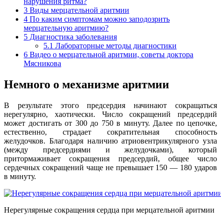
нарушения ритма?
3
Виды мерцательной аритмии
4
По каким симптомам можно заподозрить
мерцательную аритмию?
5
Диагностика заболевания
5.1
Лабораторные методы диагностики
6
Видео о мерцательной аритмии, советы доктора
Мясникова
Немного о механизме аритмии
В результате этого предсердия начинают сокращаться
нерегулярно, хаотически. Число сокращений предсердий
может достигать от 300 до 750 в минуту. Далее по цепочке,
естественно, страдает сократительная способность
желудочков. Благодаря наличию атриовентрикулярного узла
(между предсердиями и желудочками), который
притормаживает сокращения предсердий, общее число
сердечных сокращений чаще не превышает 150 — 180 ударов
в минуту.
Нерегулярные сокращения сердца при мерцательной аритмии