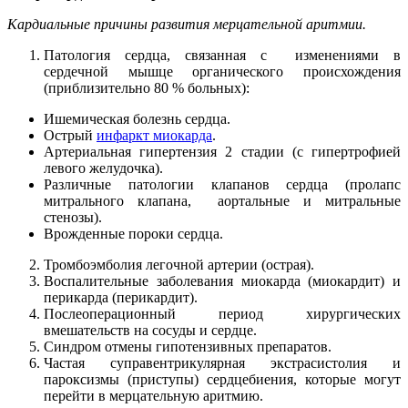
Кардиальные причины развития мерцательной аритмии.
Патология сердца, связанная с изменениями в
сердечной мышце органического происхождения
(приблизительно 80 % больных):
Ишемическая болезнь сердца.
Острый
инфаркт миокарда
.
Артериальная гипертензия 2 стадии (с гипертрофией
левого желудочка).
Различные патологии клапанов сердца (пролапс
митрального клапана, аортальные и митральные
стенозы).
Врожденные пороки сердца.
Тромбоэмболия легочной артерии (острая).
Воспалительные заболевания миокарда (миокардит) и
перикарда (перикардит).
Послеоперационный период хирургических
вмешательств на сосуды и сердце.
Синдром отмены гипотензивных препаратов.
Частая суправентрикулярная экстрасистолия и
пароксизмы (приступы) сердцебиения, которые могут
перейти в мерцательную аритмию.