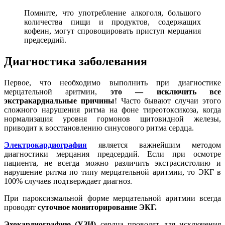
Помните, что употребление алкоголя, большого
количества пищи и продуктов, содержащих
кофеин, могут спровоцировать приступ мерцания
предсердий.
Диагностика заболевания
Первое, что необходимо выполнить при диагностике
мерцательной аритмии,
это — исключить все
экстракардиальные причины
! Часто бывают случаи этого
сложного нарушения ритма на фоне тиреотоксикоза, когда
нормализация уровня гормонов щитовидной железы,
приводит к восстановлению синусового ритма сердца.
Электрокардиография
является важнейшим методом
диагностики мерцания предсердий. Если при осмотре
пациента, не всегда можно различить экстрасистолию и
нарушение ритма по типу мерцательной аритмии, то ЭКГ в
100% случаев подтверждает диагноз.
При пароксизмальной форме мерцательной аритмии всегда
проводят
суточное мониторирование ЭКГ.
Эхокардиографию (УЗИ)
сердца проводят для исключения