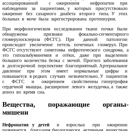
ассоциированной с ожирением нефропатии при
наблюдении за пациентами, у которых присутствовало
ожирение без сахарного диабета второго типа. У этих
больных в моче была зарегистрирована протеинурия.
При морфологическом исследовании ткани почки были
обнаружены признаки фокально-сегментарного
гломерулосклероза (ФСГС). При данной патологии
происходит увеличение петель почечных гломерул. При
ФСГС отсутствуют симптомы нефротического синдрома, а
это гипоальбуминемия и отёки, даже при выделении
большого количества белка с мочой. Прогноз заболевания
в долгосрочной перспективе благоприятный. Артериальное
давление при этом имеет нормальные цифры и
повышается в редких случаях незначительно. У пациентов
с ФСГС и ожирением свойственны гипертрофия
сердечной мышцы, расширение левого желудочка, а также
апноэ во время сна.
Вещества, поражающие органы-
мишени
Нефропатия у детей
и взрослых при ожирении
развивается благодаря биологически активным веществам