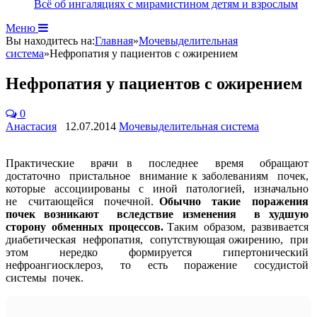
Всё об ингаляциях с мирамистином детям и взрослым
Меню
Вы находитесь на:
Главная
»
Мочевыделительная
система
»
Нефропатия у пациентов с ожирением
Нефропатия у пациентов с ожирением
0
Анастасия
12.07.2014
Мочевыделительная система
Практические врачи в последнее время обращают
достаточно пристальное внимание к заболеваниям почек,
которые ассоциированы с иной патологией, изначально
не считающейся почечной.
Обычно такие поражения
почек возникают вследствие изменения в худшую
сторону обменных процессов.
Таким образом, развивается
диабетическая нефропатия, сопутствующая ожирению, при
этом нередко формируется гипертонический
нефроангиосклероз, то есть поражение сосудистой
системы почек.