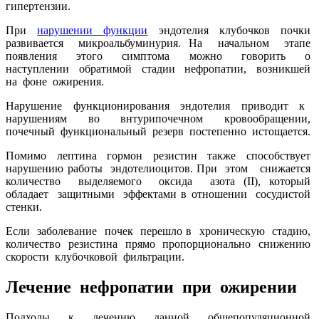
гипертензии.
При
нарушении функции
эндотелия клубочков почки
развивается микроальбуминурия. На начальном этапе
появления этого симптома можно говорить о
наступлении обратимой стадии нефропатии, возникшей
на фоне ожирения.
Нарушение функционирования эндотелия приводит к
нарушениям во внтурипочечном кровообращении,
почечный функциональный резерв постепенно истощается.
Помимо лептина гормон резистин также способствует
нарушению работы эндотелиоцитов. При этом снижается
количество выделяемого оксида азота (II), который
обладает защитными эффектами в отношении сосудистой
стенки.
Если заболевание почек перешло в хроническую стадию,
количество резистина прямо пропорционально снижению
скорости клубочковой фильтрации.
Лечение нефропатии
при ожирении
Подходы к лечению данной общепопуляционной