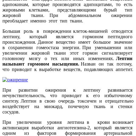
адипокинам, которые производятся адипоцитами, то есть
жировыми клетками, представляющими бурый тип
жировой ткани. При абдоминальном ожирении
преобладает именно этот тип ткани.
Большая роль в повреждении клеток-мишеней отводится
лептину, который является гормоном пептидного
происхождения. Данное вещество имеет большое значение
в сохранении гомеостаза энергии. При уменьшении или
увеличении жировой ткани этот гормон сигнализирует
головному мозгу о тех или иных изменениях.
Лептин
называют гормоном насыщения.
Назван он так потому,
что приводит к выработке веществ, подавляющих аппетит.
При развитии ожирения к лептину развивается
нечувствительность, что приводит к его избыточному
синтезу. Лептин в свою очередь токсичен и отрицательно
воздействует на миокард, почечную ткань и стенки
сосудов.
При увеличении уровня лептина в крови возникает
активизация выработки ангиотензина-2, который является
одним из факторов формирования артериальной