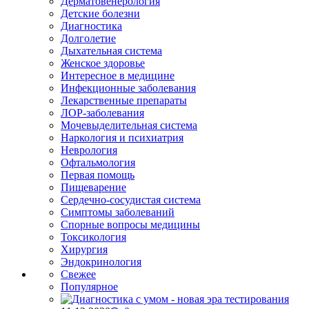
Дерматовенерология
Детские болезни
Диагностика
Долголетие
Дыхательная система
Женское здоровье
Интересное в медицине
Инфекционные заболевания
Лекарственные препараты
ЛОР-заболевания
Мочевыделительная система
Наркология и психиатрия
Неврология
Офтальмология
Первая помощь
Пищеварение
Сердечно-сосудистая система
Симптомы заболеваний
Спорные вопросы медицины
Токсикология
Хирургия
Эндокринология
Свежее
Популярное