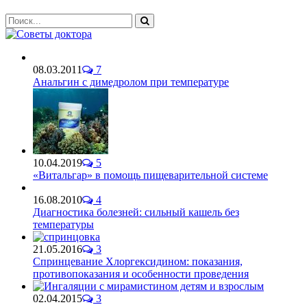
08.03.2011
7
Анальгин с димедролом при температуре
10.04.2019
5
«Витальгар» в помощь пищеварительной системе
16.08.2010
4
Диагностика болезней: сильный кашель без
температуры
21.05.2016
3
Спринцевание Хлоргексидином: показания,
противопоказания и особенности проведения
02.04.2015
3