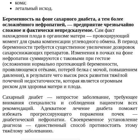
кома;
летальный исход.
Беременность на фоне сахарного диабета, а тем более
осложнённого нефропатией, — предприятие чрезвычайно
сложное и фактически непредсказуемое.
Сам факт
нахождения плода в организме матери — провоцирующий
момент для срыва компенсации углеводного обмена. В период
беременности требуется существенное увеличение дозировок
сахароснижающих препаратов. Изменения в почках на фоне
нефропатии суммируются с таковыми при гестозе
(осложнении нормально протекающей беременности,
проявляющемся отёками, потерей белка с мочой, повышением
давления), в результате чего высок риск развития тяжёлой
почечной недостаточности, которая является огромным
риском для здоровья матери и плода.
Сахарный диабет — непростое заболевание, требующее
внимания специалиста и соблюдения пациентом всех
рекомендаций. Адекватное лечение диабета поможет
избежать прогрессирующего поражения почек —
диабетической нефропатии. Своевременное установление
диагноза — единственный способ противостоять этому
тяжёлому заболеванию.