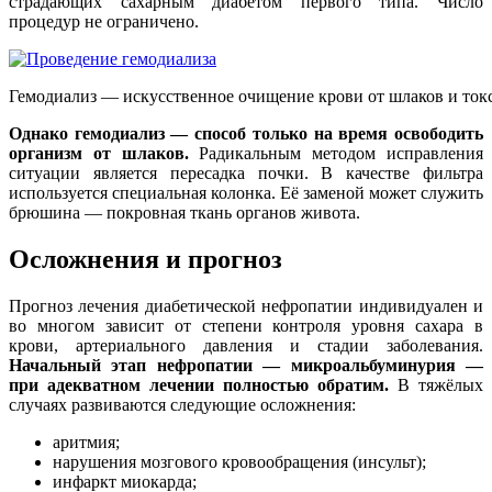
страдающих сахарным диабетом первого типа. Число
процедур не ограничено.
Гемодиализ — искусственное очищение крови от шлаков и ток
Однако гемодиализ — способ только на время освободить
организм от шлаков.
Радикальным методом исправления
ситуации является пересадка почки. В качестве фильтра
используется специальная колонка. Её заменой может служить
брюшина — покровная ткань органов живота.
Осложнения и прогноз
Прогноз лечения диабетической нефропатии индивидуален и
во многом зависит от степени контроля уровня сахара в
крови, артериального давления и стадии заболевания.
Начальный этап нефропатии — микроальбуминурия —
при адекватном лечении полностью обратим.
В тяжёлых
случаях развиваются следующие осложнения:
аритмия;
нарушения мозгового кровообращения (инсульт);
инфаркт миокарда;