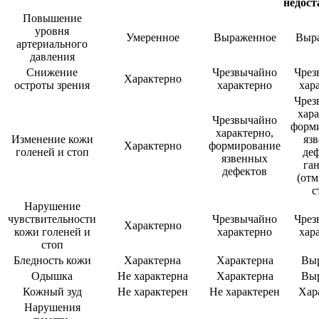
недост
Повышение
уровня
Умеренное
Выраженное
Выр
артериального
давления
Снижение
Чрезвычайно
Чрез
Характерно
остроты зрения
характерно
хар
Чрез
хара
Чрезвычайно
форм
характерно,
Изменение кожи
яз
Характерно
формирование
голеней и стоп
деф
язвенных
га
дефектов
(отм
с
Нарушение
чувствительности
Чрезвычайно
Чрез
Характерно
кожи голеней и
характерно
хар
стоп
Бледность кожи
Характерна
Характерна
Вы
Одышка
Не характерна
Характерна
Вы
Кожный зуд
Не характерен
Не характерен
Хар
Нарушения