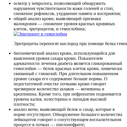
осмотр у невролога, позволяющий обнаружить
нарушения чувствительности кожи голеней и стоп,
снижение рефлексов, ухудшение памяти и восприятия;
общий анализ крови, выявляющий признаки
малокровия — снижение уровня красных кровяных
клеток, эритроцитов, и гемоглобина;
Эритроциты переносят кислород при помощи белка гемо
биохимический анализ крови, использующийся для
выяснения уровня сахара крови. Показателем
адекватности лечения диабета является гликированный
гемоглобин — белок красных клеток крови, химически
связанный с глюкозой. При длительном повышенном
уровне сахара его содержание больше нормы. О
недостаточной очистке почками крови говорит
чрезмерное количество шлаков — мочевины и
креатинина. Кроме того, при нефропатии поднимается
уровень калия, холестерина и липидов высокой
плотности;
анализ мочи, выявляющий белок и сахар, которые в
норме отсутствуют. Обнаружение большого количества
лейкоцитов говорит о сопутствующем воспалительном
процессе в почках — пиелонефрите;