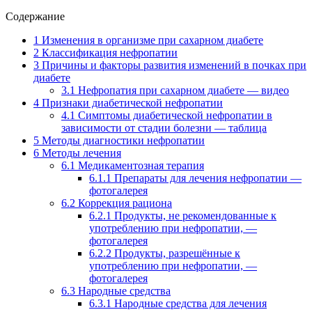
Содержание
1
Изменения в организме при сахарном диабете
2
Классификация нефропатии
3
Причины и факторы развития изменений в почках при
диабете
3.1
Нефропатия при сахарном диабете — видео
4
Признаки диабетической нефропатии
4.1
Симптомы диабетической нефропатии в
зависимости от стадии болезни — таблица
5
Методы диагностики нефропатии
6
Методы лечения
6.1
Медикаментозная терапия
6.1.1
Препараты для лечения нефропатии —
фотогалерея
6.2
Коррекция рациона
6.2.1
Продукты, не рекомендованные к
употреблению при нефропатии, —
фотогалерея
6.2.2
Продукты, разрешённые к
употреблению при нефропатии, —
фотогалерея
6.3
Народные средства
6.3.1
Народные средства для лечения