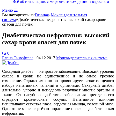
Всё об ингаляциях с мирамистином детям и взрослым
Меню
Вы находитесь на:
Главная
»
Мочевыделительная
система
»
Диабетическая нефропатия: высокий сахар крови
опасен для почек
Диабетическая нефропатия: высокий
сахар крови опасен для почек
0
Елена Тимофеева
04.12.2017
Мочевыделительная система
Сахарный диабет — непростое заболевание. Высокий уровень
сахара в крови не единственное и не самое грозное
изменение. Однако именно он провоцирует развитие целого
набора негативных явлений в организме. Сахарный диабет
длительно, упорно и исподволь разрушает многие органы и
ткани. От пагубного действия заболевания прежде всего
страдают кровеносные сосуды. Негативное влияние
испытывают сетчатка глаза, сердечная мышца, головной мозг.
Однако не менее серьёзно поражение почек — диабетическая
нефропатия.