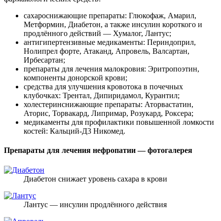
сахароснижающие препараты: Глюкофаж, Амарил,
Метформин, Диабетон, а также инсулин короткого и
продлённого действий — Хумалог, Лантус;
антигипертензивные медикаменты: Периндоприл,
Нолипрел форте, Атаканд, Апровель, Валсартан,
Ирбесартан;
препараты для лечения малокровия: Эритропоэтин,
компоненты донорской крови;
средства для улучшения кровотока в почечных
клубочках: Трентал, Дипиридамол, Курантил;
холестеринснижающие препараты: Аторвастатин,
Аторис, Торвакард, Липримар, Розукард, Роксера;
медикаменты для профилактики повышенной ломкости
костей: Кальций-Д3 Никомед.
Препараты для лечения нефропатии — фотогалерея
Диабетон снижает уровень сахара в крови
Лантус — инсулин продлённого действия