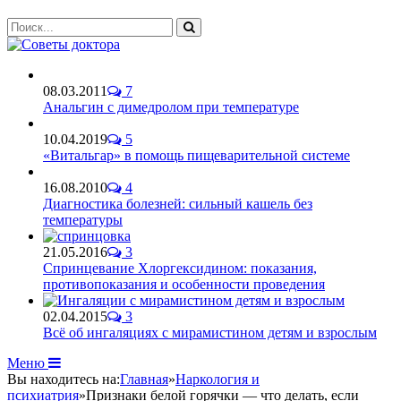
08.03.2011
7
Анальгин с димедролом при температуре
10.04.2019
5
«Витальгар» в помощь пищеварительной системе
16.08.2010
4
Диагностика болезней: сильный кашель без
температуры
21.05.2016
3
Спринцевание Хлоргексидином: показания,
противопоказания и особенности проведения
02.04.2015
3
Всё об ингаляциях с мирамистином детям и взрослым
Меню
Вы находитесь на:
Главная
»
Наркология и
психиатрия
»
Признаки белой горячки — что делать, если