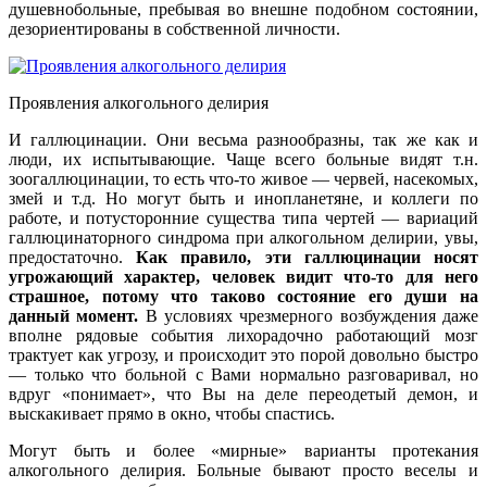
душевнобольные, пребывая во внешне подобном состоянии,
дезориентированы в собственной личности.
Проявления алкогольного делирия
И галлюцинации. Они весьма разнообразны, так же как и
люди, их испытывающие. Чаще всего больные видят т.н.
зоогаллюцинации, то есть что-то живое — червей, насекомых,
змей и т.д. Но могут быть и инопланетяне, и коллеги по
работе, и потусторонние существа типа чертей — вариаций
галлюцинаторного синдрома при алкогольном делирии, увы,
предостаточно.
Как правило, эти галлюцинации носят
угрожающий характер, человек видит что-то для него
страшное, потому что таково состояние его души на
данный момент.
В условиях чрезмерного возбуждения даже
вполне рядовые события лихорадочно работающий мозг
трактует как угрозу, и происходит это порой довольно быстро
— только что больной с Вами нормально разговаривал, но
вдруг «понимает», что Вы на деле переодетый демон, и
выскакивает прямо в окно, чтобы спастись.
Могут быть и более «мирные» варианты протекания
алкогольного делирия. Больные бывают просто веселы и