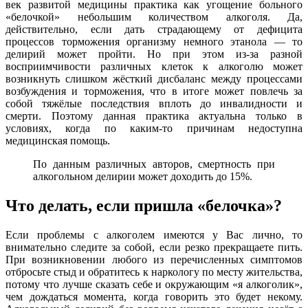
век развитой медицины практика как угощение больного
«белочкой» небольшим количеством алкоголя. Да,
действительно, если дать страдающему от дефицита
процессов торможения организму немного этанола — то
делирий может пройти. Но при этом из-за разной
восприимчивости различных клеток к алкоголю может
возникнуть слишком жёсткий дисбаланс между процессами
возбуждения и торможения, что в итоге может повлечь за
собой тяжёлые последствия вплоть до инвалидности и
смерти. Поэтому данная практика актуальна только в
условиях, когда по каким-то причинам недоступна
медицинская помощь.
По данным различных авторов, смертность при
алкогольном делирии может доходить до 15%.
Что делать, если пришла «белочка»?
Если проблемы с алкоголем имеются у Вас лично, то
внимательно следите за собой, если резко прекращаете пить.
При возникновении любого из перечисленных симптомов
отбросьте стыд и обратитесь к наркологу по месту жительства,
потому что лучше сказать себе и окружающим «я алкоголик»,
чем дождаться момента, когда говорить это будет некому.