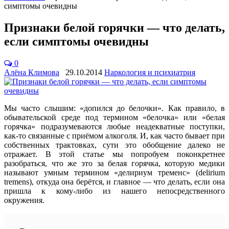
симптомы очевидны
Признаки белой горячки — что делать,
если симптомы очевидны
0
Алёна Климова
29.10.2014
Наркология и психиатрия
Мы часто слышим: «допился до белочки». Как правило, в
обывательской среде под термином «белочка» или «белая
горячка» подразумеваются любые неадекватные поступки,
как-то связанные с приёмом алкоголя. И, как часто бывает при
собственных трактовках, сути это обобщение далеко не
отражает. В этой статье мы попробуем поконкретнее
разобраться, что же это за белая горячка, которую медики
называют умным термином «делириум тременс» (delirium
tremens), откуда она берётся, и главное — что делать, если она
пришла к кому-либо из нашего непосредственного
окружения.