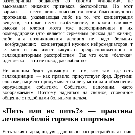
разговорчивы, общаются со своими «глюками», не
высказывая никаких признаков беспокойства. Но этот
вариант — всего лишь опасная иллюзия благополучного
протекания, указывающая либо на то, что концентрация
веществ, которые несут возбуждение, в крови слишком
высока и клетки мозга уже невосприимчивы к их
бомбардировке (что является серьёзным риском для жизни),
либо для возникновения делирия не надо больших
«возбуждающих» концентраций нужных нейромедиаторов, т
.е. мозг и так имеет какую-то предрасположенность к
галлюцинаторным расстройствам. Так что если «белочка»
идёт легко — это не повод расслабляться.
Не лишним будет упомянуть о том, что там, где есть
галлюцинации, — как правило, присутствует бред. Другими
словами, пациент придумывает на лету мотивы и объяснения
окружающим событиям. Событиям, напомним, часто
воображаемым. Поэтому надеяться на связное, спокойное
общение с подобными больными нельзя.
«Пить или не пить?» — практика
лечения белой горячки спиртным
Есть такая старая, но, увы, довольно распространённая в наш