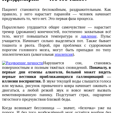
Пациент становится беспокойным, раздражительным. Как
правило, у него нарастает паранойя — человек начинает
придумывать то, чего нет. Это первая фаза процесса.
Параллельно ухудшается общее самочувствие — нарастает
тремор (дрожание) конечностей, постепенно захватывая всё
тело, могут повышаться температура и
давление
. Пульс
учащается. Начинает сильно выделяться пот. Также бывает
тошнота и рвота. Порой, при проблемах с судорожным
порогом головного мозга, могут быть припадки по типу
эпилептических (алкогольная
эпилепсия
).
Нарушается сон, становясь
поверхностным и полным тяжёлых сновидений.
Поначалу, в
первые дни отмены алкоголя, больной может видеть
первые вестники приближающихся галлюцинаций —
иллюзии восприятия.
В звуке текущей воды слышатся голоса
или музыка, рисунок привычного ковра начинает оживать и
двигаться, а любой резкий звук и вовсе может вызвать
немотивированную панику. Подступает страх, ощущение
тягостного предчувствия близкой беды.
Когда возникает бессонница — значит, «белочка» уже на
пороге. И без того возбуждённый мозг остаётся вообще без