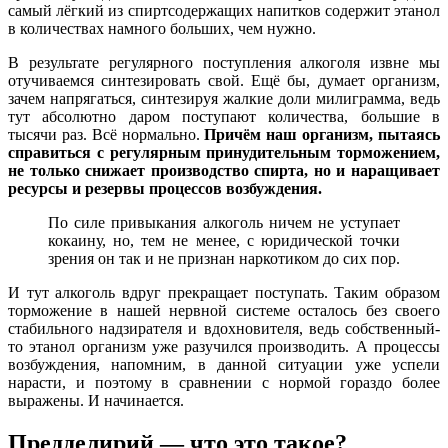
самый лёгкий из спиртсодержащих напитков содержит этанол
в количествах намного больших, чем нужно.
В результате регулярного поступления алкоголя извне мы
отучиваемся синтезировать свой. Ещё бы, думает организм,
зачем напрягаться, синтезируя жалкие доли милиграмма, ведь
тут абсолютно даром поступают количества, большие в
тысячи раз. Всё нормально.
Причём наш организм, пытаясь
справиться с регулярным принудительным торможением,
не только снижает производство спирта, но и наращивает
ресурсы и резервы процессов возбуждения.
По силе привыкания алкоголь ничем не уступает
кокаину, но, тем не менее, с юридической точки
зрения он так и не признан наркотиком до сих пор.
И тут алкоголь вдруг прекращает поступать. Таким образом
торможение в нашей нервной системе осталось без своего
стабильного надзирателя и вдохновителя, ведь собственный-
то этанол организм уже разучился производить. А процессы
возбуждения, напомним, в данной ситуации уже успели
нарасти, и поэтому в сравнении с нормой гораздо более
выражены. И начинается.
Предделирий — что это такое?