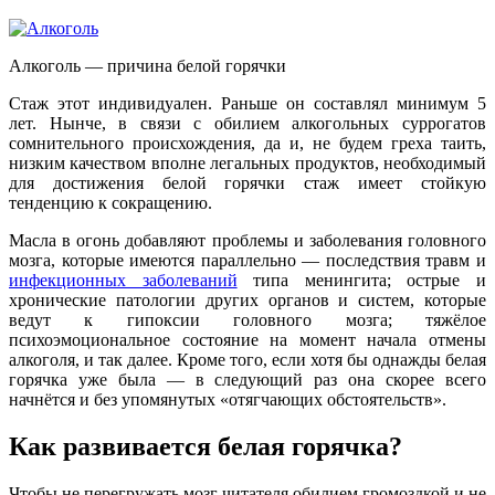
Алкоголь — причина белой горячки
Стаж этот индивидуален. Раньше он составлял минимум 5
лет. Нынче, в связи с обилием алкогольных суррогатов
сомнительного происхождения, да и, не будем греха таить,
низким качеством вполне легальных продуктов, необходимый
для достижения белой горячки стаж имеет стойкую
тенденцию к сокращению.
Масла в огонь добавляют проблемы и заболевания головного
мозга, которые имеются параллельно — последствия травм и
инфекционных заболеваний
типа менингита; острые и
хронические патологии других органов и систем, которые
ведут к гипоксии головного мозга; тяжёлое
психоэмоциональное состояние на момент начала отмены
алкоголя, и так далее. Кроме того, если хотя бы однажды белая
горячка уже была — в следующий раз она скорее всего
начнётся и без упомянутых «отягчающих обстоятельств».
Как развивается белая горячка?
Чтобы не перегружать мозг читателя обилием громоздкой и не