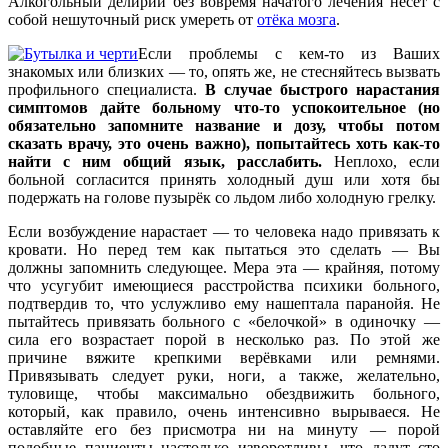
Алкогольный делирий без вовремя начатого лечения несёт с
собой нешуточный риск умереть от
отёка мозга
.
Если проблемы с кем-то из Ваших
знакомых или близких — то, опять же, не стесняйтесь вызвать
профильного специалиста.
В случае быстрого нарастания
симптомов дайте больному что-то успокоительное (но
обязательно запомните название и дозу, чтобы потом
сказать врачу, это очень важно), попытайтесь хоть как-то
найти с ним общий язык, расслабить.
Неплохо, если
больной согласится принять холодный душ или хотя бы
подержать на голове пузырёк со льдом либо холодную грелку.
Если возбуждение нарастает — то человека надо привязать к
кровати. Но перед тем как пытаться это сделать — Вы
должны запомнить следующее. Мера эта — крайняя, потому
что усугубит имеющиеся расстройства психики больного,
подтвердив то, что услужливо ему нашептала паранойя. Не
пытайтесь привязать больного с «белочкой» в одиночку —
сила его возрастает порой в несколько раз. По этой же
причине вяжите крепкими верёвками или ремнями.
Привязывать следует руки, ноги, а также, желательно,
туловище, чтобы максимально обездвижить больного,
который, как правило, очень интенсивно вырываеся. Не
оставляйте его без присмотра ни на минуту — порой
подобные пациенты настолько изворотливы, что дадут сто