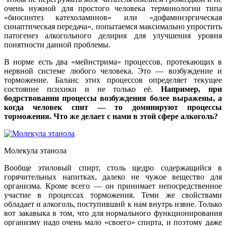
очень нужной для простого человека терминологии типа
«биосинтез катехоламинов» или «дофаминэргическая
синаптическая передача», попытаемся максимально упростить
патогенез алкогольного делирия для улучшения уровня
понятности данной проблемы.
В норме есть два «мейнстрима» процессов, протекающих в
нервной системе любого человека. Это — возбуждение и
торможение. Баланс этих процессов определяет текущее
состояние психики и не только её.
Например, при
бодрствовании процессы возбуждения более выражены, а
когда человек спит — то доминируют процессы
торможения. Что же делает с нами в этой сфере алкоголь?
Молекула этанола
Вообще этиловый спирт, столь щедро содержащийся в
горячительных напитках, далеко не чужое вещество для
организма. Кроме всего — он принимает непосредственное
участие в процессах торможения. Теми же свойствами
обладает и алкоголь, поступивший к нам внутрь извне. Только
вот закавыка в том, что для нормального функционирования
организму надо очень мало «своего» спирта, и поэтому даже