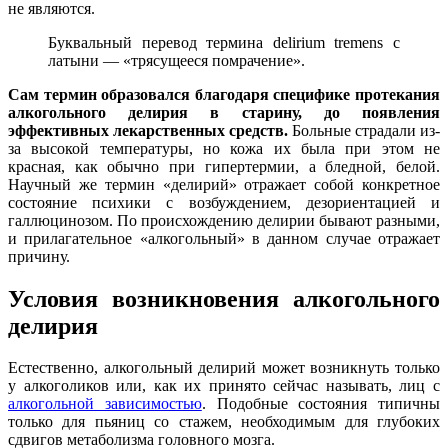
не являются.
Буквальный перевод термина delirium tremens с
латыни — «трясущееся помрачение».
Сам термин образовался благодаря специфике протекания
алкогольного делирия в старину, до появления
эффективных лекарственных средств.
Больные страдали из-
за высокой температуры, но кожа их была при этом не
красная, как обычно при гипертермии, а бледной, белой.
Научный же термин «делирий» отражает собой конкретное
состояние психики с возбуждением, дезориентацией и
галлюцинозом. По происхождению делирии бывают разными,
и прилагательное «алкогольный» в данном случае отражает
причину.
Условия возникновения алкогольного
делирия
Естественно, алкогольный делирий может возникнуть только
у алкоголиков или, как их принято сейчас называть, лиц с
алкогольной зависимостью
. Подобные состояния типичны
только для пьяниц со стажем, необходимым для глубоких
сдвигов метаболизма головного мозга.