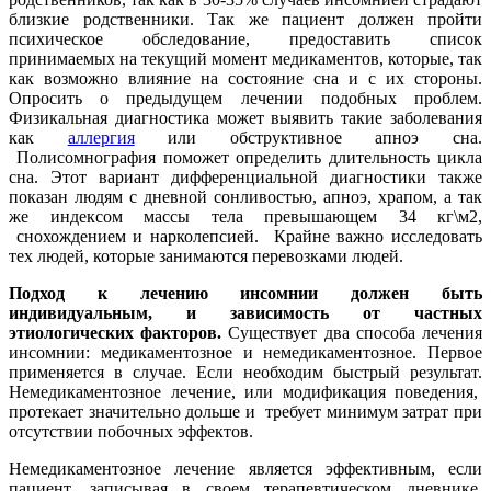
близкие родственники. Так же пациент должен пройти
психическое обследование, предоставить список
принимаемых на текущий момент медикаментов, которые, так
как возможно влияние на состояние сна и с их стороны.
Опросить о предыдущем лечении подобных проблем.
Физикальная диагностика может выявить такие заболевания
как
аллергия
или обструктивное апноэ сна.
Полисомнография поможет определить длительность цикла
сна. Этот вариант дифференциальной диагностики также
показан людям с дневной сонливостью, апноэ, храпом, а так
же индексом массы тела превышающем 34 кг\м2,
снохождением и нарколепсией. Крайне важно исследовать
тех людей, которые занимаются перевозками людей.
Подход к лечению инсомнии должен быть
индивидуальным, и зависимость от частных
этиологических факторов.
Существует два способа лечения
инсомнии: медикаментозное и немедикаментозное. Первое
применяется в случае. Если необходим быстрый результат.
Немедикаментозное лечение, или модификация поведения,
протекает значительно дольше и требует минимум затрат при
отсутствии побочных эффектов.
Немедикаментозное лечение является эффективным, если
пациент, записывая в своем терапевтическом дневнике,