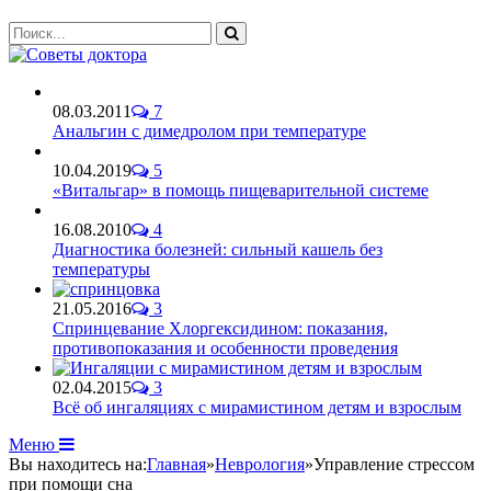
08.03.2011
7
Анальгин с димедролом при температуре
10.04.2019
5
«Витальгар» в помощь пищеварительной системе
16.08.2010
4
Диагностика болезней: сильный кашель без
температуры
21.05.2016
3
Спринцевание Хлоргексидином: показания,
противопоказания и особенности проведения
02.04.2015
3
Всё об ингаляциях с мирамистином детям и взрослым
Меню
Вы находитесь на:
Главная
»
Неврология
»
Управление стрессом
при помощи сна