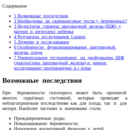
Содержание
1
Возможные последствия
2
Необходимы ли скрининговые тесты у беременных?
3
Недостаток гормона щитовидной железы (ЩЖ) у
матери и интеллект ребёнка
4
Результаты исследования Lazarus
5
Лечение в исследовании
6
Особенности функционирования щитовидной
железы плода
7
Универсальное тестирование на дисфункцию ЩЖ
(диагностика щитовидной железы) и данное
исследование: противоречия и с поры
Возможные последствия
При беременности гипотиреоз может быть причиной
многих серьёзных состояний, которые приводят к
неблагоприятным последствиям как для плода, так и для
матери. Наиболее частыми и значимыми стали:
Преждевременные роды;
Невынашивание беременности;
Нарушение когнитивной функции у детей.