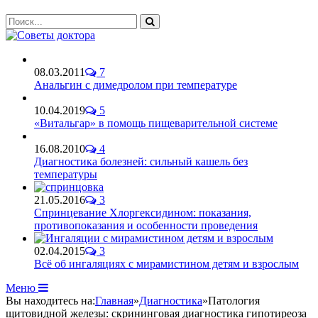
08.03.2011
7
Анальгин с димедролом при температуре
10.04.2019
5
«Витальгар» в помощь пищеварительной системе
16.08.2010
4
Диагностика болезней: сильный кашель без
температуры
21.05.2016
3
Спринцевание Хлоргексидином: показания,
противопоказания и особенности проведения
02.04.2015
3
Всё об ингаляциях с мирамистином детям и взрослым
Меню
Вы находитесь на:
Главная
»
Диагностика
»
Патология
щитовидной железы: скрининговая диагностика гипотиреоза