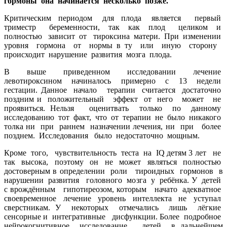
гормоны она начинается несколько позже.
Критическим периодом для плода является первый
триместр беременности, так как плод целиком и
полностью зависит от тироксина матери. При изменении
уровня гормона от нормы в ту или иную сторону
происходит нарушение развития мозга плода.
В выше приведенном исследовании лечение
левотироксином начиналось примерно с 13 недели
гестации. Данное начало терапии считается достаточно
поздним и положительный эффект от него может не
проявиться. Нельзя оценитвать только по данному
исследованию тот факт, что от терапии не было никакого
толка ни при раннем назначении лечения, ни при более
позднем. Исследования было недостаточно мощным.
Кроме того, чувствительность теста на IQ детям 3 лет не
так высока, поэтому он не может являться полностью
достоверным в определении роли тироидных гормонов в
нарушении развития головного мозга у ребёнка. У детей
с врождённым гипотиреозом, которым начато адекватное
своевременное лечение уровень интеллекта не уступал
сверстникам. У некоторых отмечались лишь лёгкие
сенсорные и интегративные дисфункции. Более подробное
нейрокогнитивное исследование детей в дальнейшем