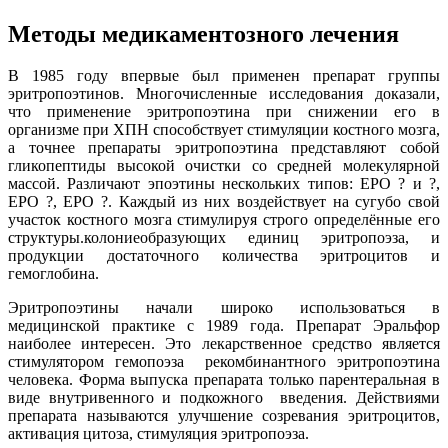
Методы медикаментозного лечения
В 1985 году впервые был применен препарат группы
эритропоэтинов. Многочисленные исследования доказали,
что применение эритропоэтина при снижении его в
организме при ХПН способствует стимуляции костного мозга,
а точнее препараты эритропоэтина представляют собой
гликопептиды высокой очистки со средней молекулярной
массой. Различают эпоэтины нескольких типов: ЕРО ? и ?,
ЕРО ?, ЕРО ?. Каждый из них воздействует на сугубо свой
участок костного мозга стимулируя строго определённые его
структуры.колониеобразующих единиц эритропоэза, и
продукции достаточного количества эритроцитов и
гемоглобина.
Эритропоэтины начали широко использоваться в
медицинской практике с 1989 года. Препарат Эральфор
наиболее интересен. Это лекарственное средство является
стимулятором гемопоэза рекомбинантного эритропоэтина
человека. Форма выпуска препарата только парентеральная в
виде внутривенного и подкожного введения. Действиями
препарата называются улучшение созревания эритроцитов,
активация цитоза, стимуляция эритропоэза.