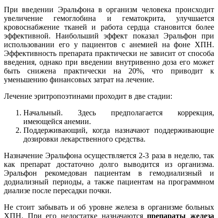
При введении Эральфона в организм человека происходит
увеличение гемоглобина и гематокрита, улучшается
кровоснабжение тканей и работа сердца становится более
эффективной. Наибольший эффект показал Эральфон при
использовании его у пациентов с анемией на фоне ХПН.
Эффективность препарата практически не зависит от способа
введения, однако при введении внутривенно доза его может
быть снижена практически на 20%, что приводит к
уменьшению финансовых затрат на лечение.
Лечение эритропоэтинами проходит в две стадии:
Начальный. Здесь предполагается коррекция,
имеющейся анемии.
Поддерживающий, когда назначают поддерживающие
дозировки лекарственного средства.
Назначение Эральфона осуществляется 2-3 раза в неделю, так
как препарат достаточно долго выводится из организма.
Эральфон рекомедован пациентам в гемодиализный и
додиализный периоды, а также пациентам на программном
диализе после пересадки почки.
Не стоит забывать и об уровне железа в организме больных
ХПН. При его недостатке назначаются
препараты железа