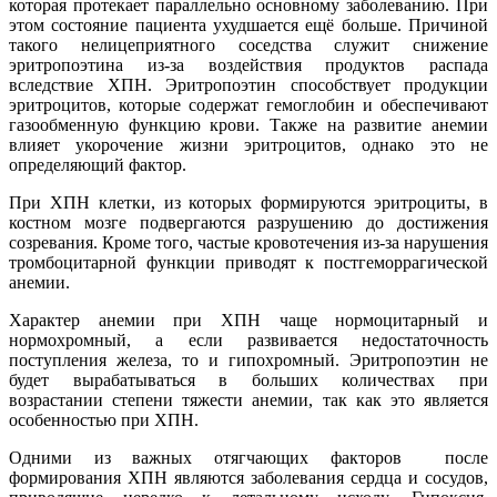
которая протекает параллельно основному заболеванию. При
этом состояние пациента ухудшается ещё больше. Причиной
такого нелицеприятного соседства служит снижение
эритропоэтина из-за воздействия продуктов распада
вследствие ХПН. Эритропоэтин способствует продукции
эритроцитов, которые содержат гемоглобин и обеспечивают
газообменную функцию крови. Также на развитие анемии
влияет укорочение жизни эритроцитов, однако это не
определяющий фактор.
При ХПН клетки, из которых формируются эритроциты, в
костном мозге подвергаются разрушению до достижения
созревания. Кроме того, частые кровотечения из-за нарушения
тромбоцитарной функции приводят к постгеморрагической
анемии.
Характер анемии при ХПН чаще нормоцитарный и
нормохромный, а если развивается недостаточность
поступления железа, то и гипохромный. Эритропоэтин не
будет вырабатываться в больших количествах при
возрастании степени тяжести анемии, так как это является
особенностью при ХПН.
Одними из важных отягчающих факторов после
формирования ХПН являются заболевания сердца и сосудов,