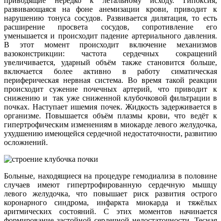
приводящие нередко к летальному исходу. Гипоксия,
развивающаяся на фоне анемизации крови, приводит к
нарушению тонуса сосудов. Развивается дилятация, то есть
расширение просвета сосудов, сопротивление его
уменьшается и происходит падение артериального давления.
В этот момент происходит включение механизмов
вазоконстрикции: частота сердечных сокращений
увеличивается, ударный объём также становится больше,
включается более активно в работу симатическая
периферическая нервная система. Во время такой реакции
происходит сужение почечных артерий, что приводит к
снижению и так уже сниженной клубочковой фильтрации в
почках. Наступает ишемия почек. Жидкость задерживается в
организме. Повышается объём плазмы крови, что ведёт к
гипертрофическим изменениям в миокарде левого желудочка,
ухудшению имеющейся сердечной недостаточности, развитию
осложнений.
Больные, находящиеся на процедуре гемодиализа в половине
случаев имеют гипертрофированную сердечную мышцу
левого желудочка, что повышает риск развития острого
коронарного синдрома, инфаркта миокарда и тяжёлых
аритмических состояний. С этих моментов начинается
формирование застойной сердечной недостаточности. Тесная