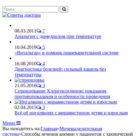
08.03.2011
7
Анальгин с димедролом при температуре
10.04.2019
5
«Витальгар» в помощь пищеварительной системе
16.08.2010
4
Диагностика болезней: сильный кашель без
температуры
21.05.2016
3
Спринцевание Хлоргексидином: показания,
противопоказания и особенности проведения
02.04.2015
3
Всё об ингаляциях с мирамистином детям и взрослым
Меню
Вы находитесь на:
Главная
»
Мочевыделительная
система
»
Способы лечения анемии у пациентов с хронической