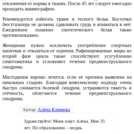
отклонения от нормы в тканях. После 45 лет следует ежегодно
проходить маммографию.
Рекомендуется избегать травм и тесного белья. Косточки
бюстгальтера не должны сдавливать грудь и впиваться в неё.
Ежедневное ношение синтетического белья также
противопоказано.
Женщинам нужно исключить употребление спиртных
напитков и отказаться от курения. Рафинированные жиры во
второй фазе цикла также способствуют усугублению
симптоматики и усложняют течение предменструального
синдрома.
Мастодиния хорошо лечится, если её причина выявлена на
начальных стадиях. Благодаря комплексному подходу очень
быстро снимается болевой синдром, устраняются тяжесть и
отёчность, облегчается течение предменструального
синдрома.
Автор:
Алёна Климова
Здравствуйте! Меня зовут Алёна. Мне 35
лет. По образованию – медик.