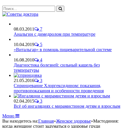
08.03.2011
7
Анальгин с димедролом при температуре
10.04.2019
5
«Витальгар» в помощь пищеварительной системе
16.08.2010
4
Диагностика болезней: сильный кашель без
температуры
21.05.2016
3
Спринцевание Хлоргексидином: показания,
противопоказания и особенности проведения
02.04.2015
3
Всё об ингаляциях с мирамистином детям и взрослым
Меню
Вы находитесь на:
Главная
»
Женское здоровье
»
Мастодиния:
когда женщине стоит задуматься о здоровье груди