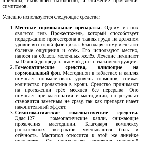
причины, вызвавшей патологию, и снижение проявления
симптомов.
Успешно используются следующие средства:
Местные гормональные препараты.
Одним из них
является гель Прожестожель, который способствует
поддержанию прогестерона в тканях груди на должном
уровне во второй фазе цикла. Благодаря этому исчезают
болевые ощущения и отёк. Его используют местно,
нанося на область молочных желёз. Лечение начинают
за 10 дней до предполагаемой даты начала менструации.
Гомеопатические средства, влияющие на
гормональный фон.
Мастодинон в таблетках и каплях
помогает нормализовать уровень гормонов, снижая
количество пролактина в крови. Средство принимают
на протяжении трёх месяцев без перерыва. Оно
помогает при мастопатии и мастодинии, но результат
становится заметным не сразу, так как препарат имеет
накопительный эффект.
Симптоматические гомеопатические средства.
Эдас-127 — гомеопатические капли, снижающие
проявления мастодинии. Благодаря комплексу
растительных экстрактов уменьшаются боль и
отёчность. Мастопол относится к этой же линейке
препаратов. Он нормализует состояние молочной