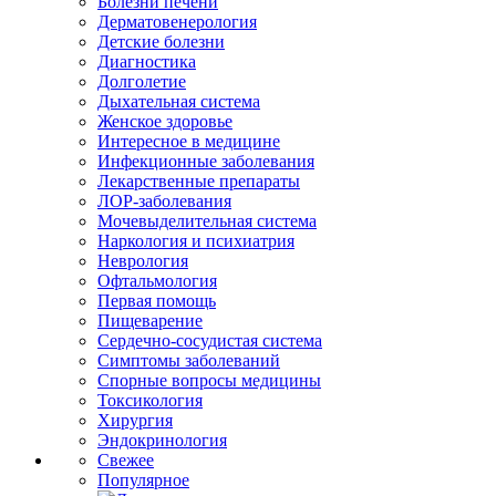
Болезни печени
Дерматовенерология
Детские болезни
Диагностика
Долголетие
Дыхательная система
Женское здоровье
Интересное в медицине
Инфекционные заболевания
Лекарственные препараты
ЛОР-заболевания
Мочевыделительная система
Наркология и психиатрия
Неврология
Офтальмология
Первая помощь
Пищеварение
Сердечно-сосудистая система
Симптомы заболеваний
Спорные вопросы медицины
Токсикология
Хирургия
Эндокринология
Свежее
Популярное