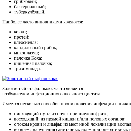
грибковый;
бактериальный;
туберкулёзный.
Наиболее часто виновниками являются:
кокки;
протей;
клебсиелла;
кандидозный грибок;
микоплазма;
палочка Коха;
кишечная палочка;
трихомонада.
Золотистый стафилококк часто является
возбудителем инфекционного шеечного цистита
Имеется несколько способов проникновения инфекции в нижню
нисходящий путь: из почек при пиелонефрите;
восходящий: из прямой кишки и/или половых органов;
с током крови и лимфы: из мест иной локализации воспа
во время нарушения санитарных норм при оперативных 