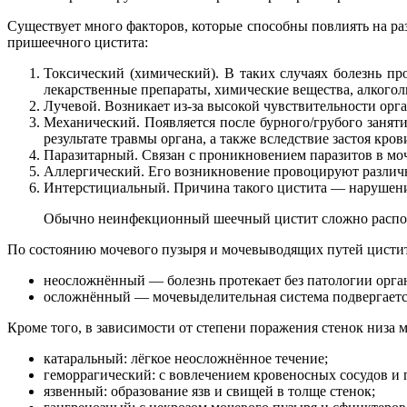
Существует много факторов, которые способны повлиять на 
пришеечного цистита:
Токсический (химический). В таких случаях болезнь п
лекарственные препараты, химические вещества, алкого
Лучевой. Возникает из-за высокой чувствительности ор
Механический. Появляется после бурного/грубого занят
результате травмы органа, а также вследствие застоя кр
Паразитарный. Связан с проникновением паразитов в мо
Аллергический. Его возникновение провоцируют различ
Интерстициальный. Причина такого цистита — нарушение
Обычно неинфекционный шеечный цистит сложно распозна
По состоянию мочевого пузыря и мочевыводящих путей цисти
неосложнённый — болезнь протекает без патологии орга
осложнённый — мочевыделительная система подвергается
Кроме того, в зависимости от степени поражения стенок низ
катаральный: лёгкое неосложнённое течение;
геморрагический: с вовлечением кровеносных сосудов и 
язвенный: образование язв и свищей в толще стенок;