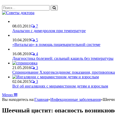
08.03.2011
7
Анальгин с димедролом при температуре
10.04.2019
5
«Витальгар» в помощь пищеварительной системе
16.08.2010
4
Диагностика болезней: сильный кашель без температуры
21.05.2016
3
Спринцевание Хлоргексидином: показания, противопока
02.04.2015
3
Всё об ингаляциях с мирамистином детям и взрослым
Меню
Вы находитесь на:
Главная
»
Инфекционные заболевания
»
Шеечны
Шеечный цистит: опасность возникнове