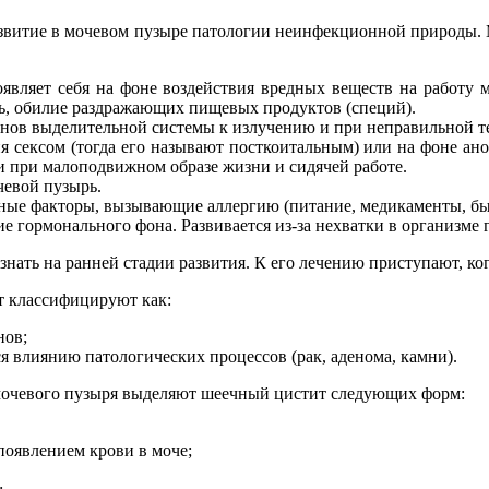
развитие в мочевом пузыре патологии неинфекционной природ
роявляет себя на фоне воздействия вредных веществ на работ
ль, обилие раздражающих пищевых продуктов (специй).
ганов выделительной системы к излучению и при неправильной т
ия сексом (тогда его называют посткоитальным) или на фоне а
ови при малоподвижном образе жизни и сидячей работе.
чевой пузырь.
ные факторы, вызывающие аллергию (питание, медикаменты, бы
 гормонального фона. Развивается из-за нехватки в организме 
ть на ранней стадии развития. К его лечению приступают, ког
т классифицируют как:
нов;
 влиянию патологических процессов (рак, аденома, камни).
а мочевого пузыря выделяют шеечный цистит следующих форм:
появлением крови в моче;