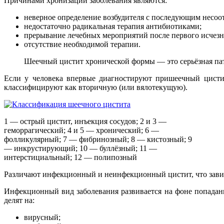
Причинами хронизации заболевания являются:
неверное определение возбудителя с последующим несо
недостаточно радикальная терапия антибиотиками;
прерывание лечебных мероприятий после первого исчез
отсутствие необходимой терапии.
Шеечный цистит хронической формы — это серьёзная па
Если у человека впервые диагностируют пришеечный цистит,
классифицируют как вторичную (или вялотекущую).
1 — острый цистит, инъекция сосудов; 2 и 3 —
геморрагический; 4 и 5 — хронический; 6 —
фолликулярный; 7 — фибринозный; 8 — кистозный; 9
— инкрустирующий; 10 — буллёзный; 11 —
интерстициальный; 12 — полипозный
Различают инфекционный и неинфекционный цистит, что завис
Инфекционный вид заболевания развивается на фоне попадани
делят на:
вирусный;