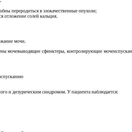
;
собны переродиться в злокачественные опухоли;
я отложение солей кальция.
ржание мочи.
чены мочевыводящие сфинктеры, контролирующие мочеиспускани
еиспусканию
ого и дизурическим синдромом. У пациента наблюдается: