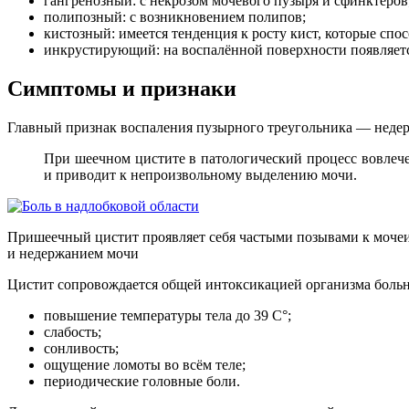
гангренозный: с некрозом мочевого пузыря и сфинктеров
полипозный: с возникновением полипов;
кистозный: имеется тенденция к росту кист, которые спо
инкрустирующий: на воспалённой поверхности появляетс
Симптомы и признаки
Главный признак воспаления пузырного треугольника — неде
При шеечном цистите в патологический процесс вовле
и приводит к непроизвольному выделению мочи.
Пришеечный цистит проявляет себя частыми позывами к моч
и недержанием мочи
Цистит сопровождается общей интоксикацией организма больн
повышение температуры тела до 39 С°;
слабость;
сонливость;
ощущение ломоты во всём теле;
периодические головные боли.