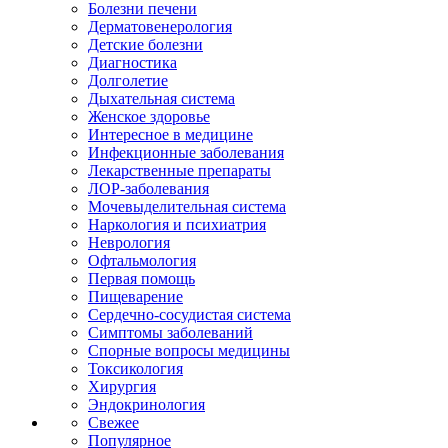
Болезни печени
Дерматовенерология
Детские болезни
Диагностика
Долголетие
Дыхательная система
Женское здоровье
Интересное в медицине
Инфекционные заболевания
Лекарственные препараты
ЛОР-заболевания
Мочевыделительная система
Наркология и психиатрия
Неврология
Офтальмология
Первая помощь
Пищеварение
Сердечно-сосудистая система
Симптомы заболеваний
Спорные вопросы медицины
Токсикология
Хирургия
Эндокринология
Свежее
Популярное