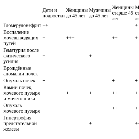
Женщины
М
Дети и
Женщины
Мужчины
старше 45
с
подростки
до 45 лет
до 45 лет
лет
л
Гломерулонефрит
++
+
Воспаление
мочевыводящих
+
+++
++
+
путей
Гематурия после
физического
+
+
усилия
Врождённые
+
аномалии почек
Опухоль почек
+
+
+
Камни почек,
мочевого пузыря
+
+
++
+
и мочеточника
Опухоль
++
+
мочевого пузыря
Гипертрофия
предстательной
+
+
железы