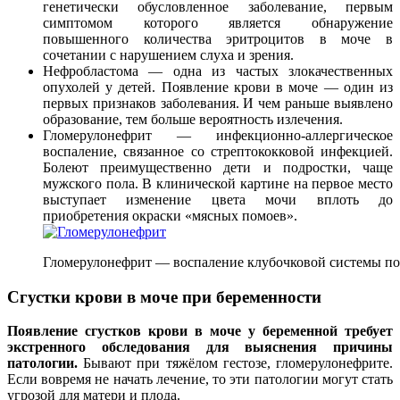
генетически обусловленное заболевание, первым
симптомом которого является обнаружение
повышенного количества эритроцитов в моче в
сочетании с нарушением слуха и зрения.
Нефробластома — одна из частых злокачественных
опухолей у детей. Появление крови в моче — один из
первых признаков заболевания. И чем раньше выявлено
образование, тем больше вероятность излечения.
Гломерулонефрит — инфекционно-аллергическое
воспаление, связанное со стрептококковой инфекцией.
Болеют преимущественно дети и подростки, чаще
мужского пола. В клинической картине на первое место
выступает изменение цвета мочи вплоть до
приобретения окраски «мясных помоев».
Гломерулонефрит — воспаление клубочковой системы по
Сгустки крови в моче при беременности
Появление сгустков крови в моче у беременной требует
экстренного обследования для выяснения причины
патологии.
Бывают при тяжёлом гестозе, гломерулонефрите.
Если вовремя не начать лечение, то эти патологии могут стать
угрозой для матери и плода.