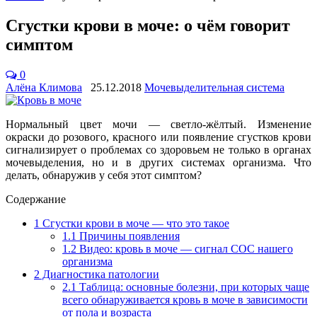
Сгустки крови в моче: о чём говорит
симптом
0
Алёна Климова
25.12.2018
Мочевыделительная система
Нормальный цвет мочи — светло-жёлтый. Изменение
окраски до розового, красного или появление сгустков крови
сигнализирует о проблемах со здоровьем не только в органах
мочевыделения, но и в других системах организма. Что
делать, обнаружив у себя этот симптом?
Содержание
1
Сгустки крови в моче — что это такое
1.1
Причины появления
1.2
Видео: кровь в моче — сигнал СОС нашего
организма
2
Диагностика патологии
2.1
Таблица: основные болезни, при которых чаще
всего обнаруживается кровь в моче в зависимости
от пола и возраста