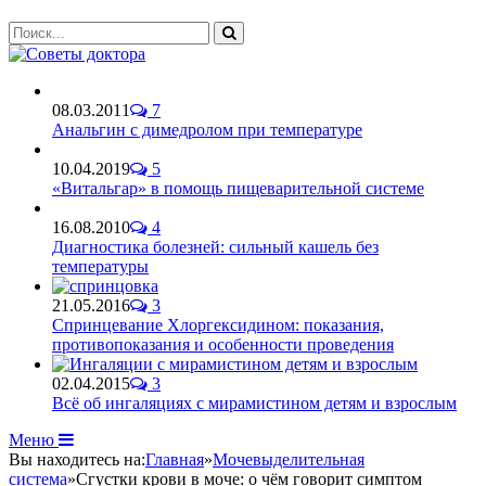
08.03.2011
7
Анальгин с димедролом при температуре
10.04.2019
5
«Витальгар» в помощь пищеварительной системе
16.08.2010
4
Диагностика болезней: сильный кашель без
температуры
21.05.2016
3
Спринцевание Хлоргексидином: показания,
противопоказания и особенности проведения
02.04.2015
3
Всё об ингаляциях с мирамистином детям и взрослым
Меню
Вы находитесь на:
Главная
»
Мочевыделительная
система
»
Сгустки крови в моче: о чём говорит симптом