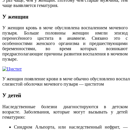
5 раз чаще, чем у женщин. Поэтому чем старше мужчина, тем
чаще выявляется гематурия.
У женщин
У женщин кровь в моче обусловлена воспалением мочевого
пузыря. Больше половины женщин имели эпизод
перенесённого цистита в анамнезе. Связано это с
особенностями женского организма и предшествующими
беременностями, во время которых возникают
предрасполагающие причины развития воспаления в мочевом
пузыре.
У женщин появление крови в моче обычно обусловлено воспа
слизистой оболочки мочевого пузыря — циститом
У детей
Наследственные болезни диагностируются в детском
возрасте. Заболевания, которые могут вызывать у детей
гематурию:
Синдром Альпорта, или наследственный нефрит, —