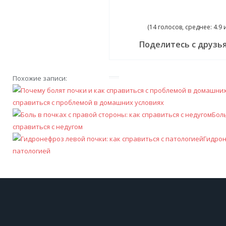
(14 голосов, среднее: 4.9 и
Поделитесь с друзь
Похожие записи:
справиться с проблемой в домашних условиях
Боль
справиться с недугом
Гидрон
патологией