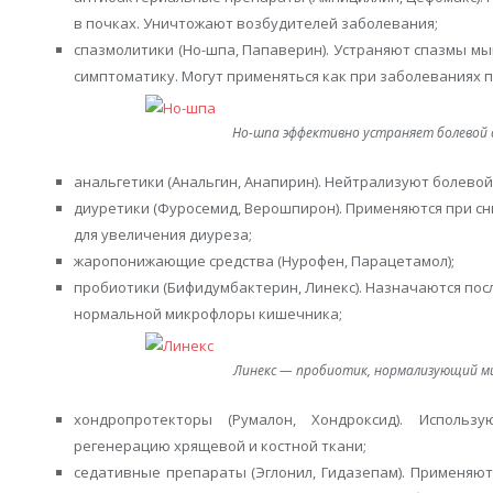
в почках. Уничтожают возбудителей заболевания;
спазмолитики (Но-шпа, Папаверин). Устраняют спазмы м
симптоматику. Могут применяться как при заболеваниях п
Но-шпа эффективно устраняет болевой с
анальгетики (Анальгин, Анапирин). Нейтрализуют болевой
диуретики (Фуросемид, Верошпирон). Применяются при с
для увеличения диуреза;
жаропонижающие средства (Нурофен, Парацетамол);
пробиотики (Бифидумбактерин, Линекс). Назначаются пос
нормальной микрофлоры кишечника;
Линекс — пробиотик, нормализующий м
хондропротекторы (Румалон, Хондроксид). Использ
регенерацию хрящевой и костной ткани;
седативные препараты (Эглонил, Гидазепам). Применяют