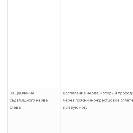
Защемление
Воспаление нерва, который проход
седалищного нерва
через пояснично-крестцовое сплет
слева
и левую ногу.