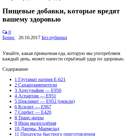
Пищевые добавки, которые вредят
вашему здоровью
0
Борис
20.10.2017
Без рубрики
Узнайте, какая привычная еда, которую мы употребляем
каждый день, может нанести серьёзный удар по здоровью.
Содержание
1
Глутамат натрия E-621
2
Сахарозаменители
3
Ацесульфам — Е950
4
Аспартам — Е951
5
Цикламат — Е952 (цюкли)
6
Ксилит — Е967
7
Сорбит — Е420
8
Транс-жиры
9
Икра малосолёная
10
Джемы. Мармелад
11
Продукты быстрого приготовления