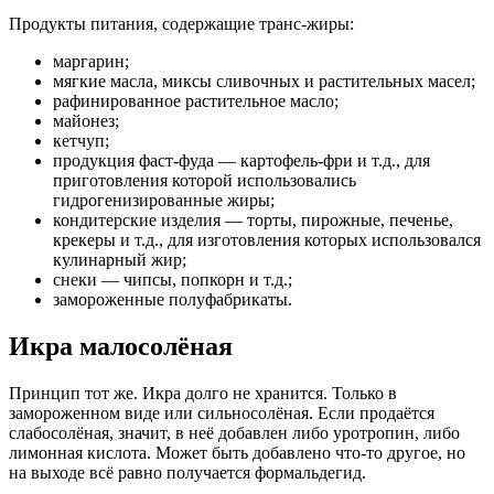
Продукты питания, содержащие транс-жиры:
маргарин;
мягкие масла, миксы сливочных и растительных масел;
рафинированное растительное масло;
майонез;
кетчуп;
продукция фаст-фуда — картофель-фри и т.д., для
приготовления которой использовались
гидрогенизированные жиры;
кондитерские изделия — торты, пирожные, печенье,
крекеры и т.д., для изготовления которых использовался
кулинарный жир;
снеки — чипсы, попкорн и т.д.;
замороженные полуфабрикаты.
Икра малосолёная
Принцип тот же. Икра долго не хранится. Только в
замороженном виде или сильносолёная. Если продаётся
слабосолёная, значит, в неё добавлен либо уротропин, либо
лимонная кислота. Может быть добавлено что-то другое, но
на выходе всё равно получается формальдегид.