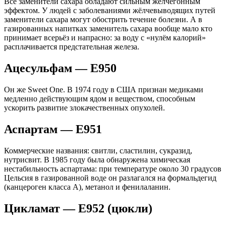
Все заменители сахара обладают сильным жёлчегонным
эффектом. У людей с заболеваниями жёлчевыводящих путей
заменители сахара могут обострить течение болезни. А в
газированных напитках заменитель сахара вообще мало кто
принимает всерьёз и напрасно: за воду с «нулём калорий»
расплачивается предстательная железа.
Ацесульфам — Е950
Он же Sweet One. В 1974 году в США признан медиками
медленно действующим ядом и веществом, способным
ускорить развитие злокачественных опухолей.
Аспартам — Е951
Коммерческие названия: свитли, сластилин, сукразид,
нутрисвит. В 1985 году была обнаружена химическая
нестабильность аспартама: при температуре около 30 градусов
Цельсия в газированной воде он разлагался на формальдегид
(канцероген класса А), метанол и фенилаланин.
Цикламат — Е952 (цюкли)