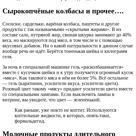
Сырокопчёные колбасы и прочее….
Сосиски, сардельки, варёная колбаса, паштеты и другие
продукты с так называемыми «скрытыми жирами». В их
составе сало, нутряной жир, свиная шкурка занимают до 40%
веса, но маскируются под мясо, в том числе и с помощью
вкусовых добавок. Ни о какой натуральности в данном случае
вообще речь не идёт. Берётся тоненькая шейка и килограмм
геля.
За ночь в специальной машинке гель «расколбашивается»
вместе с кусочком шейки и к утру получается огромный кусок
«мяса». Как такового мяса в нём не более 5%. Всё остальное
— гель (каратинин, усилители вкуса, усилители цвета).
Розовый цвет такому «мясу» придают усилители цвета вместе
со специальными лампами. Если выключить лампы в
витрине, вы увидите, что цвет — зеленёнький.
Как раньше, уже никто не коптит. Используются
коптильные жидкости, в которых, опять-таки,
формальдегид.
Молочные продукты длительного