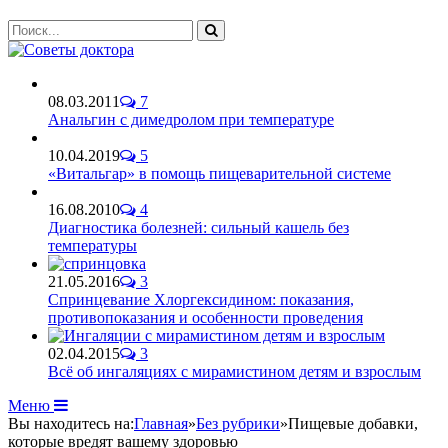
08.03.2011
7
Анальгин с димедролом при температуре
10.04.2019
5
«Витальгар» в помощь пищеварительной системе
16.08.2010
4
Диагностика болезней: сильный кашель без
температуры
21.05.2016
3
Спринцевание Хлоргексидином: показания,
противопоказания и особенности проведения
02.04.2015
3
Всё об ингаляциях с мирамистином детям и взрослым
Меню
Вы находитесь на:
Главная
»
Без рубрики
»
Пищевые добавки,
которые вредят вашему здоровью