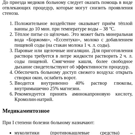
До приезда медиков больному следует оказать помощь в виде
отвлекающих процедур, которые могут снизить проявления
стеноза.
Положительное воздействие оказывает приём тёплой
ванны до 10 мин. при температуре воды – 38 °С.
Тёплое питье со щёлочью. Это может быть минеральная
вода «Боржоми», «Ессентуки», молоко с добавлением
пищевой соды (на стакан молока 1 ч. л. соды).
Паровые или щелочные ингаляции. Для приготовления
раствора требуется в литре жидкости растворить 2 ч. л.
соды пищевой. Смягчение кашля, более свободное
дыхание свидетельствуют об эффективности процедур.
Обеспечить больному доступ свежего воздуха: открыть
створки окон, ослабить ворот.
Вводится внутривенно 40% раствор глюкозы,
внутримышечно 25% магнезии.
Рекомендуется принять аминокапроновую кислоту,
Кромолин-натрий.
Медикаментозное
При I степени болезни больному назначают:
муколитики (противокашлевые средства) –