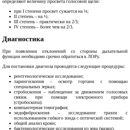
определяют величину просвета голосовой щели:
при I степени просвет сужается на ¼;
II степень – на ½;
III степень – практически на 2/3;
IV степень – более чем на 2/3.
Диагностика
При появлении отклонений со стороны дыхательной
функции необходимо срочно обратиться к ЛОРу.
Для постановки диагноза проводятся следующие процедуры:
рентгенологическое исследование;
ларингоскопия – осмотр гортани с помощью
специальных зеркал;
стробоскопия – наблюдение за движением голосовых
связок при помощи электронного прибора
(стробоскопа);
компьютерная томография;
эндофиброскопия – исследование трахеи с
использованием гибкого зонда с оптической системой;
общий анализ крови;
бактериологические исследования из зева (мазки).