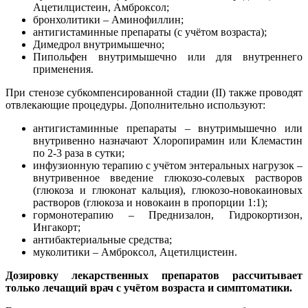
Ацетилцистеин, Амброксол;
бронхолитики – Аминофиллин;
антигистаминные препараты (с учётом возраста);
Димедрол внутримышечно;
Пипольфен внутримышечно или для внутреннего
применения.
При стенозе субкомпенсированной стадии (II) также проводят
отвлекающие процедуры. Дополнительно используют:
антигистаминные препараты – внутримышечно или
внутривенно назначают Хлоропирамин или Клемастин
по 2-3 раза в сутки;
инфузионную терапию с учётом энтеральных нагрузок –
внутривенное введение глюкозо-солевых растворов
(глюкоза и глюконат кальция), глюкозо-новокаиновых
растворов (глюкоза и новокаин в пропорции 1:1);
гормонотерапию – Преднизалон, Гидрокортизон,
Ингакорт;
антибактериальные средства;
муколитики – Амброксол, Ацетилцистеин.
Дозировку лекарственных препаратов рассчитывает
только лечащий врач с учётом возраста и симптоматики.