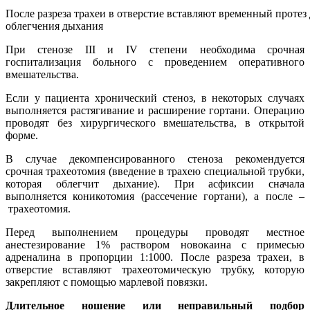
После разреза трахеи в отверстие вставляют временный протез 
облегчения дыхания
При стенозе III и IV степени необходима срочная
госпитализация больного с проведением оперативного
вмешательства.
Если у пациента хронический стеноз, в некоторых случаях
выполняется растягивание и расширение гортани. Операцию
проводят без хирургического вмешательства, в открытой
форме.
В случае декомпенсированного стеноза рекомендуется
срочная трахеотомия (введение в трахею специальной трубки,
которая облегчит дыхание). При асфиксии сначала
выполняется коникотомия (рассечение гортани), а после –
трахеотомия.
Перед выполнением процедуры проводят местное
анестезирование 1% раствором новокаина с примесью
адреналина в пропорции 1:1000. После разреза трахеи, в
отверстие вставляют трахеотомическую трубку, которую
закрепляют с помощью марлевой повязки.
Длительное ношение или неправильный подбор