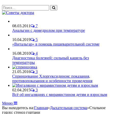
08.03.2011
7
Анальгин с димедролом при температуре
10.04.2019
5
«Витальгар» в помощь пищеварительной системе
16.08.2010
4
Диагностика болезней: сильный кашель без
температуры
21.05.2016
3
Спринцевание Хлоргексидином: показания,
противопоказания и особенности проведения
02.04.2015
3
Всё об ингаляциях с мирамистином детям и взрослым
Меню
Вы находитесь на:
Главная
»
Дыхательная система
»
Стальное
горло: стеноз гортани