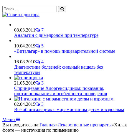
08.03.2011
7
Анальгин с димедролом при температуре
10.04.2019
5
«Витальгар» в помощь пищеварительной системе
16.08.2010
4
Диагностика болезней: сильный кашель без
температуры
21.05.2016
3
Спринцевание Хлоргексидином: показания,
противопоказания и особенности проведения
02.04.2015
3
Всё об ингаляциях с мирамистином детям и взрослым
Меню
Вы находитесь на:
Главная
»
Лекарственные препараты
»
Хилак
форте — инструкция по применению