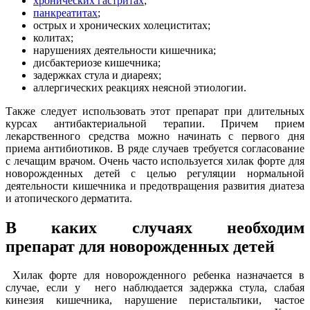
хронических гастритах
;
панкреатитах
;
острых и хронических холециститах;
колитах;
нарушениях деятельности кишечника;
дисбактериозе кишечника;
задержках стула и диареях;
аллергических реакциях неясной этиологии.
Также следует использовать этот препарат при длительных
курсах антибактериальной терапии. Причем прием
лекарственного средства можно начинать с первого дня
приема антибиотиков. В ряде случаев требуется согласование
с лечащим врачом. Очень часто используется хилак форте для
новорожденных детей с целью регуляции нормальной
деятельности кишечника и предотвращения развития диатеза
и атопического дерматита.
В каких случаях необходим
препарат для новорожденных детей
Хилак форте для новорожденного ребенка назначается в
случае, если у него наблюдается задержка стула, слабая
кинезия кишечника, нарушение перистальтики, частое