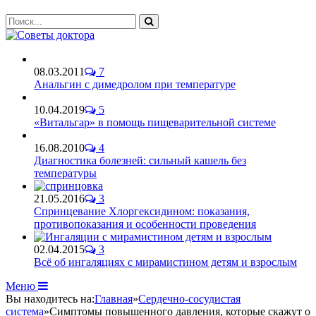
08.03.2011
7
Анальгин с димедролом при температуре
10.04.2019
5
«Витальгар» в помощь пищеварительной системе
16.08.2010
4
Диагностика болезней: сильный кашель без
температуры
21.05.2016
3
Спринцевание Хлоргексидином: показания,
противопоказания и особенности проведения
02.04.2015
3
Всё об ингаляциях с мирамистином детям и взрослым
Меню
Вы находитесь на:
Главная
»
Сердечно-сосудистая
система
»
Симптомы повышенного давления, которые скажут о