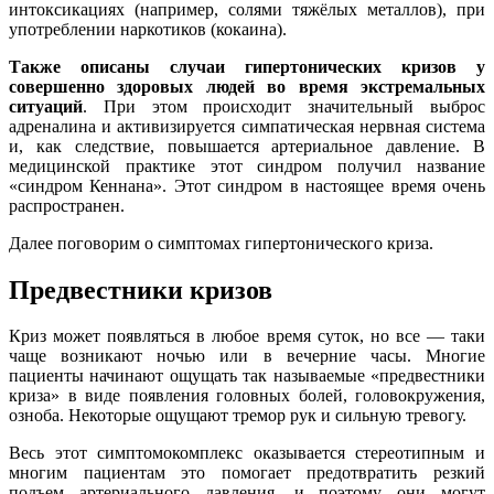
интоксикациях (например, солями тяжёлых металлов), при
употреблении наркотиков (кокаина).
Также описаны случаи гипертонических кризов у
совершенно здоровых людей во время экстремальных
ситуаций
. При этом происходит значительный выброс
адреналина и активизируется симпатическая нервная система
и, как следствие, повышается артериальное давление. В
медицинской практике этот синдром получил название
«синдром Кеннана». Этот синдром в настоящее время очень
распространен.
Далее поговорим о симптомах гипертонического криза.
Предвестники кризов
Криз может появляться в любое время суток, но все — таки
чаще возникают ночью или в вечерние часы. Многие
пациенты начинают ощущать так называемые «предвестники
криза» в виде появления головных болей, головокружения,
озноба. Некоторые ощущают тремор рук и сильную тревогу.
Весь этот симптомокомплекс оказывается стереотипным и
многим пациентам это помогает предотвратить резкий
подъем артериального давления, и поэтому они могут