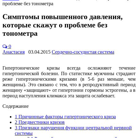
проблеме без тонометра
Симптомы повышенного давления,
которые скажут о проблеме без
тонометра
0
Анастасия
03.04.2015
Сердечно-сосудистая система
Гипертонические кризы всегда осложняют течение
гипертонической болезни. По статистике мужчины страдают
реже гипертоническими кризами (в 5-6 раз меньше, чем
женщины). Это связано с тем, что в репродуктивный период
женщину «защищают» от гипертонии гормоны эстрогены, а в
период наступления климакса эта защита ослабевает.
Содержание
1
Причинные факторы гипертонического криза
2
Предвестники кризов
3
Признаки нарушения функции центральной нервной
системы