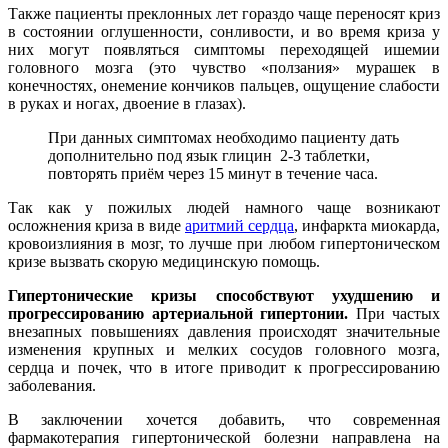
Также пациенты преклонных лет гораздо чаще переносят криз
в состоянии оглушенности, сонливости, и во время криза у
них могут появляться симптомы переходящей ишемии
головного мозга (это чувство «ползания» мурашек в
конечностях, онемение кончиков пальцев, ощущение слабости
в руках и ногах, двоение в глазах).
При данных симптомах необходимо пациенту дать
дополнительно под язык глицин 2-3 таблетки,
повторять приём через 15 минут в течение часа.
Так как у пожилых людей намного чаще возникают
осложнения криза в виде
аритмий сердца
, инфаркта миокарда,
кровоизлияния в мозг, то лучше при любом гипертоническом
кризе вызвать скорую медицинскую помощь.
Гипертонические кризы способствуют ухудшению и
прогрессированию артериальной гипертонии.
При частых
внезапных повышениях давления происходят значительные
изменения крупных и мелких сосудов головного мозга,
сердца и почек, что в итоге приводит к прогрессированию
заболевания.
В заключении хочется добавить, что современная
фармакотерапия гипертонической болезни направлена на