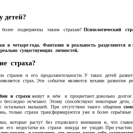
у детей?
и более подвержены таким страхам?
Психологический стр
и в четыре года. Фантазия и реальность разделяются в 
 реально существующих личностей.
ие страха
?
ю страхов и его продолжительности. У таких детей развит
оявляется страх. Эти события являются вехами развития 
бии и страхи
живут в нём и процветают довольно долгое в
 и бесследно исчезают. Этому способствуют некоторые дети, 
ие остальных малышей. При отсутствии такого общения
сом
знь, только страхи трансформируются уже в более серьёзные
ки, которые растут без отцовского внимания и, что главно
и его недостатке их страхи никуда не уходят. При участ
чик входит в компанию, где нужно вести себя соответств