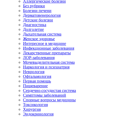
Аллергические болезни
Без рубрики
Болезни печени
Дерматовенерология
Детские болезни
Диагностика
Долголетие
Дыхательная система
Женское здоровье
Интересное в медицине
Инфекционные заболевания
Лекарственные препараты
ЛОР-заболевания
Мочевыделительная система
Наркология и психиатрия
Неврология
Офтальмология
Первая помощь
Пищеварение
Сердечно-сосудистая система
Симптомы заболеваний
Спорные вопросы медицины
Токсикология
Хирургия
Эндокринология