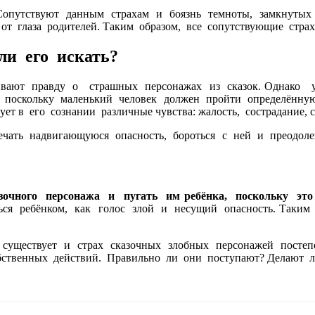
Сопутствуют данным страхам и боязнь темноты, замкнутых п
от глаза родителей. Таким образом, все сопутствующие стра
и его искать?
ивают правду о страшных персонажах из сказок. Однако у
 поскольку маленький человек должен пройти определённу
 в его сознании различные чувства: жалость, сострадание, с
мечать надвигающуюся опасность, бороться с ней и преодол
зочного персонажа и пугать им ребёнка, поскольку эт
ся ребёнком, как голос злой и несущий опасность. Таким
существует и страх сказочных злобных персонажей постеп
бственных действий. Правильно ли они поступают? Делают л