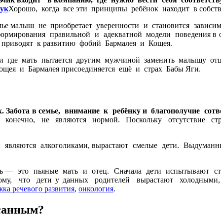
Хорошо, когда все эти принципы ребёнок находит в собств
е малыш не приобретает уверенности и становится зависимы
ормирования правильной и адекватной модели поведения в 
 приводят к развитию фобий Бармалея и Кощея.
и где мать пытается другим мужчиной заменить малышу отца
ощея и Бармалея присоединяется ещё и страх Бабы Яги.
. Забота в семье, внимание к ребёнку и благополучие сот
конечно, не являются нормой. Поскольку отсутствие стр
й являются алкоголиками, вырастают смелые дети. Выдума
 — это пьяные мать и отец. Сначала дети испытывают стр
ому, что дети у данных родителей вырастают холодными
жка речевого развития
,
онкология
.
санным?