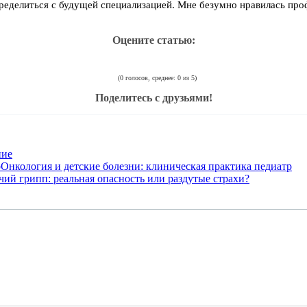
пределиться с будущей специализацией. Мне безумно нравилась проф
Оцените статью:
(0 голосов, среднее: 0 из 5)
Поделитесь с друзьями!
ние
Онкология и детские болезни: клиническая практика педиатр
ий грипп: реальная опасность или раздутые страхи?