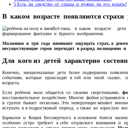
5
Есть ли средство от страха и нужно ли его искать?
В каком возрасте появляются страхи 
Всё-таки, в каком возрасте дет
формирование фантазии и бурного воображения.
Мальчики в три года начинают ощущать страх, а девочк
несуществующие герои переходят в разряд полноценно и
Для кого из детей характерно
состоян
Конечно, эмоциональные дети более подвержены появлени
событиям, которые происходят в той или иной сказке, п
возраста.
Если ребёнок мало общается со своими сверстниками,
фо
восстановительное воздействие. Многие фобии устраняются
в группе бывает несколько. Эти неверующие меняют мнен
вступать и в подростковый период, а также во взрослую жи
Бармалея и Кощея Бессмертного в основном боятся мальчи
особенно остро требуют к себе отцовского внимания и пр
детьми возрастает, и страхи теряют свою актуальность.
Маль