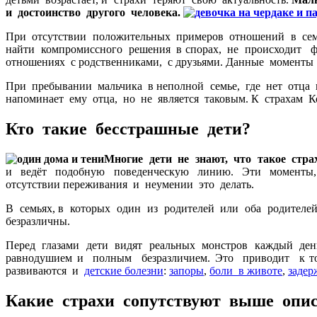
и достоинство другого человека.
При отсутствии положительных примеров отношений в семь
найти компромиссного решения в спорах, не происходит ф
отношениях с родственниками, с друзьями. Данные моменты
При пребывании мальчика в неполной семье, где нет отца 
напоминает ему отца, но не является таковым. К страхам К
Кто такие бесстрашные дети?
Многие дети не знают, что такое страх
и ведёт подобную поведенческую линию. Эти моменты, 
отсутствии переживания и неумении это делать.
В семьях, в которых один из родителей или оба родителе
безразличны.
Перед глазами дети видят реальных монстров каждый день
равнодушием и полным безразличием. Это приводит к т
развиваются и
детские болезни
:
запоры
,
боли в животе
,
задер
Какие страхи сопутствуют выше опи