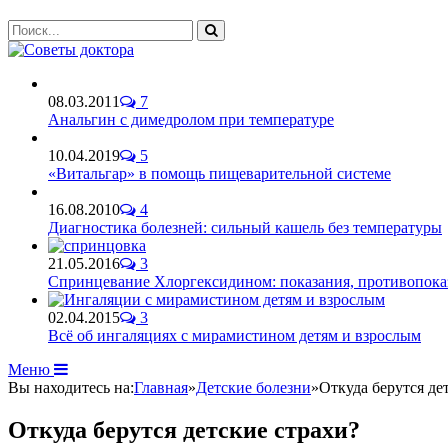
08.03.2011
7
Анальгин с димедролом при температуре
10.04.2019
5
«Витальгар» в помощь пищеварительной системе
16.08.2010
4
Диагностика болезней: сильный кашель без температуры
21.05.2016
3
Спринцевание Хлоргексидином: показания, противопока
02.04.2015
3
Всё об ингаляциях с мирамистином детям и взрослым
Меню
Вы находитесь на:
Главная
»
Детские болезни
»
Откуда берутся де
Откуда берутся детские страхи?