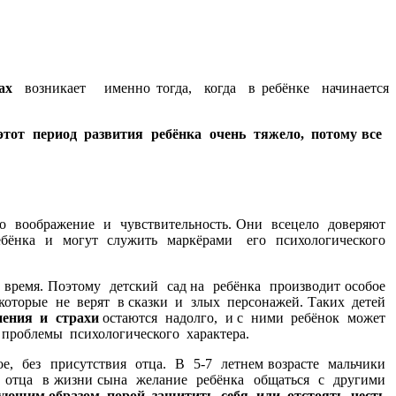
ах
возникает именно тогда, когда в ребёнке начинается
этот период развития ребёнка очень тяжело, потому все
о воображение и чувствительность. Они всецело доверяют
ребёнка и могут служить маркёрами его психологического
ремя. Поэтому детский сад на ребёнка производит особое
которые не верят в сказки и злых персонажей. Таких детей
нения и страхи
остаются надолго, и с ними ребёнок может
 проблемы психологического характера.
е, без присутствия отца. В 5-7 летнем возрасте мальчики
ии отца в жизни сына желание ребёнка общаться с другими
ующим образом, порой защитить себя или отстоять честь