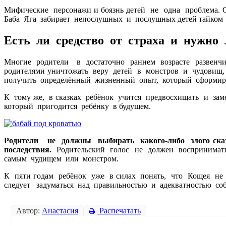
Мифические персонажи и боязнь детей не одна проблема. 
Баба Яга забирает непослушных и послушных детей тайком 
Есть ли
средство от страха
и нужно л
Многие родители в достаточно раннем возрасте развенч
родителями уничтожать веру детей в монстров и чудовищ,
получить определённый жизненный опыт, который сформирует
К тому же, в сказках ребёнок учится предвосхищать и за
который пригодится ребёнку в будущем.
Родители не должны выбирать какого-либо злого ска
последствия.
Родительский голос не должен воспринимать
самым чудищем или монстром.
К пяти годам ребёнок уже в силах понять, что Кощея не 
следует задуматься над правильностью и адекватностью со
Автор:
Анастасия
Распечатать