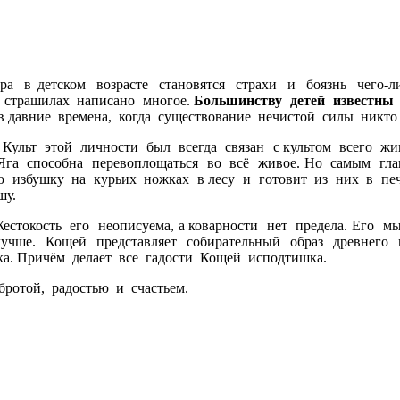
ера в детском возрасте становятся страхи и боязнь чег
х страшилах написано многое.
Большинству детей известны 
давние времена, когда существование нечистой силы никто 
льт этой личности был всегда связан с культом всего живо
га способна перевоплощаться во всё живое. Но самым глав
избушку на курьих ножках в лесу и готовит из них в печ
шу.
токость его неописуема, а коварности нет предела. Его 
лучше. Кощей представляет собирательный образ древнего
а. Причём делает все гадости Кощей исподтишка.
ротой, радостью и счастьем.