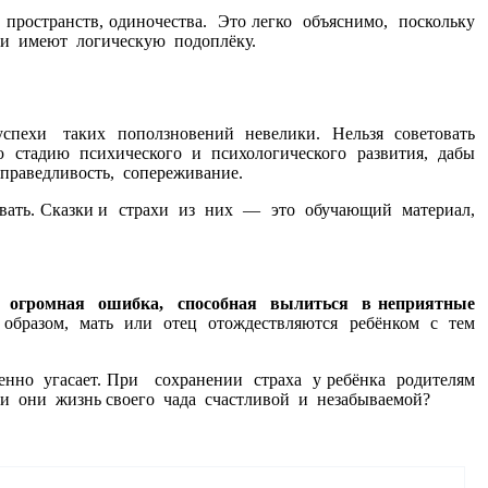
ространств, одиночества. Это легко объяснимо, поскольку
хи имеют логическую подоплёку.
спехи таких поползновений невелики. Нельзя советовать
ю стадию психического и психологического развития, дабы
праведливость, сопереживание.
евать. Сказки и страхи из них — это обучающий материал,
о огромная ошибка, способная вылиться в неприятные
 образом, мать или отец отождествляются ребёнком с тем
енно угасает. При сохранении страха у ребёнка родителям
и они жизнь своего чада счастливой и незабываемой?