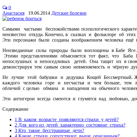
0
Анастасия
19.06.2014
Детские болезни
Самыми частыми беспокойствами психологического характ
неизвестно откуда. Конечно, в сказках и фольклоре об эти
Эти персонажи были созданы воображением человека ещё в 
Неизведанные силы природы были воплощены в Бабе Яге. Ку
Этими представлениями объясняется тот факт, что Баба Я
непослушных и непоседливых детей. Она тащит их в свою 
демонстрируя тем самым свою невменяемость и чёрную ду
Не лучше этой бабушки и дедушка Кощей Бессмертный. Жес
каждого человека горе и несчастья и чем больше, тем 
обличий с целью обмана и нападения на обычного человек
Эти антигерои всегда смеются и глумятся над любовью, доб
Содержание
1
В каком возрасте появляются страхи у детей?
2
Для кого из детей характерно состояние страха?
3
Кто такие бесстрашные дети?
4
Какие страхи сопутствуют выше описанным?