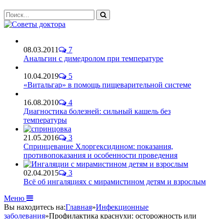
08.03.2011
7
Анальгин с димедролом при температуре
10.04.2019
5
«Витальгар» в помощь пищеварительной системе
16.08.2010
4
Диагностика болезней: сильный кашель без
температуры
21.05.2016
3
Спринцевание Хлоргексидином: показания,
противопоказания и особенности проведения
02.04.2015
3
Всё об ингаляциях с мирамистином детям и взрослым
Меню
Вы находитесь на:
Главная
»
Инфекционные
заболевания
»
Профилактика краснухи: осторожность или