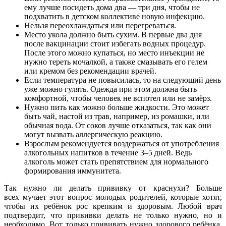
ему лучше посидеть дома два — три дня, чтобы не
подхватить в детском коллективе новую инфекцию.
Нельзя переохлаждаться или перегреваться.
Место укола должно быть сухим. В первые два дня
после вакцинации стоит избегать водных процедур.
После этого можно купаться, но место инъекции не
нужно тереть мочалкой, а также смазывать его гелем
или кремом без рекомендации врачей.
Если температура не повысилась, то на следующий день
уже можно гулять. Одежда при этом должна быть
комфортной, чтобы человек не вспотел или не замёрз.
Нужно пить как можно больше жидкости. Это может
быть чай, настой из трав, например, из ромашки, или
обычная вода. От соков лучше отказаться, так как они
могут вызвать аллергическую реакцию.
Взрослым рекомендуется воздержаться от употребления
алкогольных напитков в течение 3–5 дней. Ведь
алкоголь может стать препятствием для нормального
формирования иммунитета.
Так нужно ли делать прививку от краснухи? Больше
всех мучает этот вопрос молодых родителей, которые хотят,
чтобы их ребёнок рос крепким и здоровым. Любой врач
подтвердит, что прививки делать не только нужно, но и
необходимо. Вот только прививать нужно здорового ребёнка,