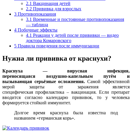
2.1
Вакцинация детей
2.2
Прививка для взрослых
3
Противопоказания
3.1
Временные и постоянные противопоказания
— таблица
4
Побочные эффекты
4.1
Реакции у детей после прививки — видео
доктора Комаровского
5
Правила поведения после иммунизации
Нужна ли прививка от краснухи?
Краснуха — вирусная инфекция,
переносящаяся воздушно-капельным путём и
вызывающая серьёзные осложнения.
Самой эффективной
мерой защиты от заражения является
специфическая профилактика – вакцинация. Если препарат
вводится согласно календарю прививок, то у человека
формируется стойкий иммунитет.
Долгое время краснуха была известна под
названием «германская корь».