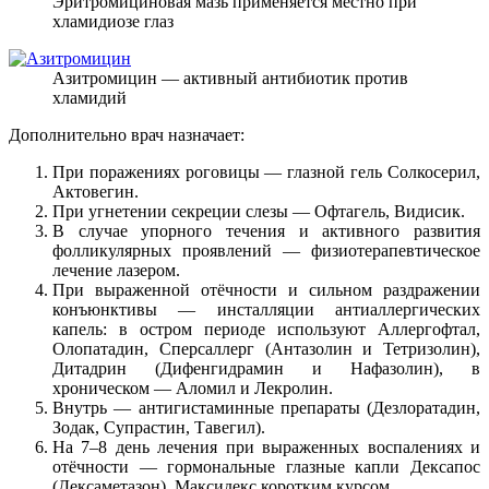
Эритромициновая мазь применяется местно при
хламидиозе глаз
Азитромицин — активный антибиотик против
хламидий
Дополнительно врач назначает:
При поражениях роговицы — глазной гель Солкосерил,
Актовегин.
При угнетении секреции слезы — Офтагель, Видисик.
В случае упорного течения и активного развития
фолликулярных проявлений — физиотерапевтическое
лечение лазером.
При выраженной отёчности и сильном раздражении
конъюнктивы — инсталляции антиаллергических
капель: в остром периоде используют Аллергофтал,
Олопатадин, Сперсаллерг (Антазолин и Тетризолин),
Дитадрин (Дифенгидрамин и Нафазолин), в
хроническом — Аломил и Лекролин.
Внутрь — антигистаминные препараты (Дезлоратадин,
Зодак, Супрастин, Тавегил).
На 7–8 день лечения при выраженных воспалениях и
отёчности — гормональные глазные капли Дексапос
(Дексаметазон), Максидекс коротким курсом.