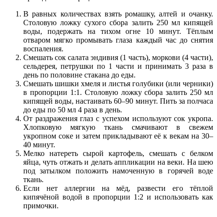
В равных количествах взять ромашку, алтей и очанку.
Столовую ложку сухого сбора залить 250 мл кипящей
воды, подержать на тихом огне 10 минут. Тёплым
отваром мягко промывать глаза каждый час до снятия
воспаления.
Смешать сок салата эндивия (1 часть), моркови (4 части),
сельдерея, петрушки по 1 части и принимать 3 раза в
день по половине стакана до еды.
Смешать шишки хмеля и листья голубики (или черники)
в пропорции 1:1. Столовую ложку сбора залить 250 мл
кипящей воды, настаивать 60–90 минут. Пить за полчаса
до еды по 50 мл 4 раза в день.
От раздражения глаз с успехом используют сок укропа.
Хлопковую мягкую ткань смачивают в свежем
укропном соке и затем прикладывают её к векам на 30–
40 минут.
Мелко натереть сырой картофель, смешать с белком
яйца, чуть отжать и делать аппликации на веки. На шею
под затылком положить намоченную в горячей воде
ткань.
Если нет аллергии на мёд, развести его тёплой
кипячёной водой в пропорции 1:2 и использовать как
примочки.