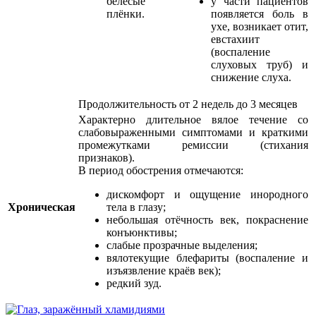
белёсые
у части пациентов
плёнки.
появляется боль в
ухе, возникает отит,
евстахиит
(воспаление
слуховых труб) и
снижение слуха.
Продолжительность от 2 недель до 3 месяцев
Характерно длительное вялое течение со
слабовыраженными симптомами и краткими
промежутками ремиссии (стихания
признаков).
В период обострения отмечаются:
дискомфорт и ощущение инородного
Хроническая
тела в глазу;
небольшая отёчность век, покраснение
конъюнктивы;
слабые прозрачные выделения;
вялотекущие блефариты (воспаление и
изъязвление краёв век);
редкий зуд.