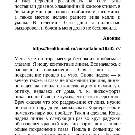
и глаз перестал реагировать на свет. Мне
поставили диагноз хламидийный конъюнктивит, в
больнице мне прокололи антибиотики, витамины,
а также местно делали разного вида капли и
уколы. В течении 10-ти дней я полностью
выздоровел, и болезнь меня долго не беспокоила.
Аноним
https://health.mail.ru/consultation/1024557/
Меня уже полтора месяца беспокоит проблема с
глазами. Я ношу контактные линзы. Все началось с
банального покраснения. Сняла линзы —
покраснение прошло на утро. Снова надела — к
вечеру также, и глаза не проходили три дня, линзы
не надевала, пошла на консультацию к окулисту в
оптику, недалеко от дома, т. к. дискомфорта
никакого не было, не думала, что что-то серьезное.
Врач сказала что это раздражение от линз, нужно
не носить пару дней, закладывать Корнере гель и
поменять пару, все пройдет. Так я и сделала. Когда
надела линзы в следующий раз во круг радужки
образовался красный круг по форме линзы плюс
общее покраснение глаза. Пошла в больницу, но
так как покраснение достаточно быстро