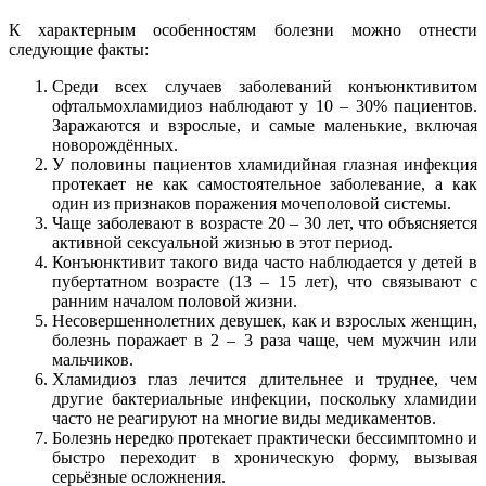
К характерным особенностям болезни можно отнести
следующие факты:
Среди всех случаев заболеваний конъюнктивитом
офтальмохламидиоз наблюдают у 10 – 30% пациентов.
Заражаются и взрослые, и самые маленькие, включая
новорождённых.
У половины пациентов хламидийная глазная инфекция
протекает не как самостоятельное заболевание, а как
один из признаков поражения мочеполовой системы.
Чаще заболевают в возрасте 20 – 30 лет, что объясняется
активной сексуальной жизнью в этот период.
Конъюнктивит такого вида часто наблюдается у детей в
пубертатном возрасте (13 – 15 лет), что связывают с
ранним началом половой жизни.
Несовершеннолетних девушек, как и взрослых женщин,
болезнь поражает в 2 – 3 раза чаще, чем мужчин или
мальчиков.
Хламидиоз глаз лечится длительнее и труднее, чем
другие бактериальные инфекции, поскольку хламидии
часто не реагируют на многие виды медикаментов.
Болезнь нередко протекает практически бессимптомно и
быстро переходит в хроническую форму, вызывая
серьёзные осложнения.