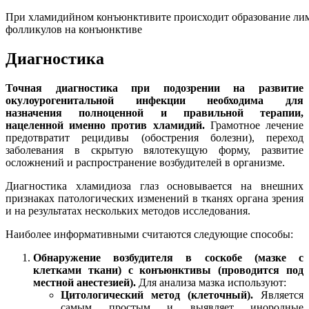
При хламидийном конъюнктивите происходит образование л
фолликулов на конъюнктиве
Диагностика
Точная диагностика при подозрении на развитие
окулоурогенитальной инфекции необходима для
назначения полноценной и правильной терапии,
нацеленной именно против хламидий.
Грамотное лечение
предотвратит рецидивы (обострения болезни), переход
заболевания в скрытую вялотекущую форму, развитие
осложнений и распространение возбудителей в организме.
Диагностика хламидиоза глаз основывается на внешних
признаках патологических изменений в тканях органа зрения
и на результатах нескольких методов исследования.
Наиболее информативными считаются следующие способы:
Обнаружение возбудителя в соскобе (мазке с
клетками ткани) с конъюнктивы (проводится под
местной анестезией).
Для анализа мазка используют:
Цитологический метод (клеточный).
Является
самым простым и выявляет инородные