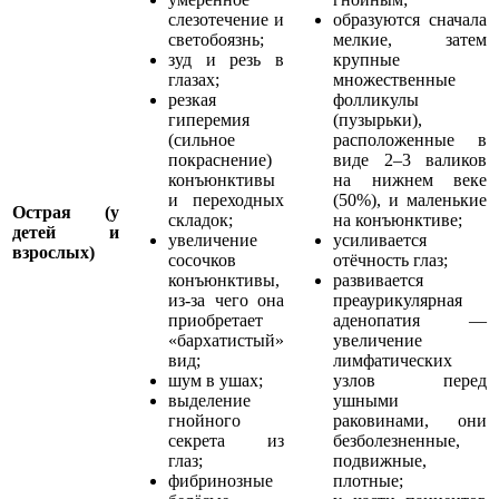
слезотечение и
образуются сначала
светобоязнь;
мелкие, затем
зуд и резь в
крупные
глазах;
множественные
резкая
фолликулы
гиперемия
(пузырьки),
(сильное
расположенные в
покраснение)
виде 2–3 валиков
конъюнктивы
на нижнем веке
и переходных
(50%), и маленькие
Острая (у
складок;
на конъюнктиве;
детей и
увеличение
усиливается
взрослых)
сосочков
отёчность глаз;
конъюнктивы,
развивается
из-за чего она
преаурикулярная
приобретает
аденопатия —
«бархатистый»
увеличение
вид;
лимфатических
шум в ушах;
узлов перед
выделение
ушными
гнойного
раковинами, они
секрета из
безболезненные,
глаз;
подвижные,
фибринозные
плотные;