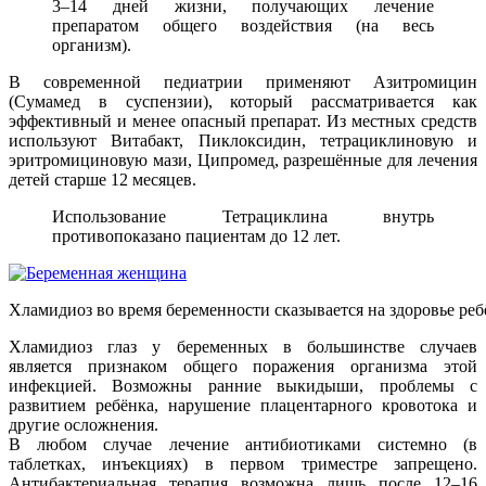
3–14 дней жизни, получающих лечение
препаратом общего воздействия (на весь
организм).
В современной педиатрии применяют Азитромицин
(Сумамед в суспензии), который рассматривается как
эффективный и менее опасный препарат. Из местных средств
используют Витабакт, Пиклоксидин, тетрациклиновую и
эритромициновую мази, Ципромед, разрешённые для лечения
детей старше 12 месяцев.
Использование Тетрациклина внутрь
противопоказано пациентам до 12 лет.
Хламидиоз во время беременности сказывается на здоровье реб
Хламидиоз глаз у беременных в большинстве случаев
является признаком общего поражения организма этой
инфекцией. Возможны ранние выкидыши, проблемы с
развитием ребёнка, нарушение плацентарного кровотока и
другие осложнения.
В любом случае лечение антибиотиками системно (в
таблетках, инъекциях) в первом триместре запрещено.
Антибактериальная терапия возможна лишь после 12–16