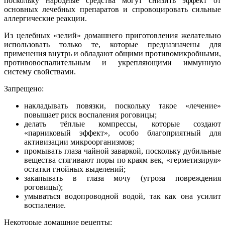
поскольку народные средства могут снизить эффект от
основных лечебных препаратов и спровоцировать сильные
аллергические реакции.
Из целебных «зелий» домашнего приготовления желательно
использовать только те, которые предназначены для
применения внутрь и обладают общими противомикробными,
противовоспалительным и укрепляющими иммунную
систему свойствами.
Запрещено:
накладывать повязки, поскольку такое «лечение»
повышает риск воспаления роговицы;
делать тёплые компрессы, которые создают
«парниковый эффект», особо благоприятный для
активизации микроорганизмов;
промывать глаза чайной заваркой, поскольку дубильные
вещества стягивают поры по краям век, «герметизируя»
остатки гнойных выделений;
закапывать в глаза мочу (угроза повреждения
роговицы);
умываться водопроводной водой, так как она усилит
воспаление.
Некоторые домашние рецепты: