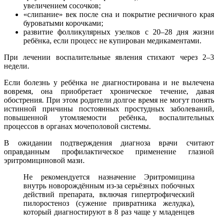
увеличением сосочков;
«слипание» век после сна и покрытие ресничного края
буроватыми корочками;
развитие фолликулярных узелков с 20–28 дня жизни
ребёнка, если процесс не купирован медикаментами.
При лечении воспалительные явления стихают через 2–3
недели.
Если болезнь у ребёнка не диагностирована и не вылечена
вовремя, она приобретает хроническое течение, давая
обострения. При этом родители долгое время не могут понять
истинной причины постоянных простудных заболеваний,
повышенной утомляемости ребёнка, воспалительных
процессов в органах мочеполовой системы.
В ожидании подтверждения диагноза врачи считают
оправданным профилактическое применение глазной
эритромициновой мази.
Не рекомендуется назначение Эритромицина
внутрь новорождённым из-за серьёзных побочных
действий препарата, включая гипертрофический
пилоростеноз (сужение привратника желудка),
который диагностируют в 8 раз чаще у младенцев