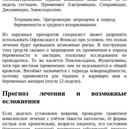
недель гестации. Применяют Азитромицин, Спирамицин,
Джозамицин, Амоксициллин.
Тетрациклин, Эритромицин запрещены в период
беременности и грудного вскармливания.
Из наружных препаратов специалист может разрешить
использовать Офлоксацил и Флоксал при условии, что польза
лечения будет превышать возможные риски. В инструкции
этих средств сказано о запрещении их применения в период
беременности и лактации, поскольку исследования не
проводились. То же касается Пиклоксидина, Фуциталмика,
хотя при местном применении они не всасываются в общий
кровоток. Витабакт назначается с периода новорождённости,
поэтому применяется для терапии у кормящих мам и
беременных женщин (после 12 недели).
Прогноз лечения и возможные
осложнения
Если диагноз установлен вовремя, проведено грамотное
комплексное лечение с учётом тяжести патологии, её формы
(острая или хроническая), возраста пациента, его состояния
(беременность, лактация), внутренних заболеваний, прогноз