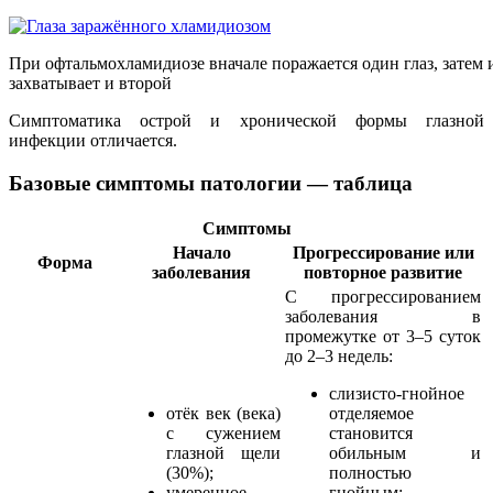
При офтальмохламидиозе вначале поражается один глаз, затем
захватывает и второй
Симптоматика острой и хронической формы глазной
инфекции отличается.
Базовые симптомы патологии — таблица
Симптомы
Начало
Прогрессирование или
Форма
заболевания
повторное развитие
С прогрессированием
заболевания в
промежутке от 3–5 суток
до 2–3 недель:
слизисто-гнойное
отёк век (века)
отделяемое
с сужением
становится
глазной щели
обильным и
(30%);
полностью
умеренное
гнойным;