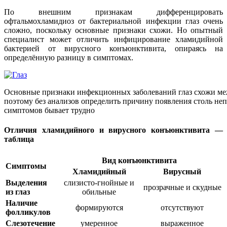
По внешним признакам дифференцировать
офтальмохламидиоз от бактериальной инфекции глаз очень
сложно, поскольку основные признаки схожи. Но опытный
специалист может отличить инфицирование хламидийной
бактерией от вирусного конъюнктивита, опираясь на
определённую разницу в симптомах.
Основные признаки инфекционных заболеваний глаз схожи ме
поэтому без анализов определить причину появления столь не
симптомов бывает трудно
Отличия хламидийного и вирусного конъюнктивита —
таблица
Вид конъюнктивита
Симптомы
Хламидийный
Вирусный
Выделения
слизисто-гнойные и
прозрачные и скудные
из глаз
обильные
Наличие
формируются
отсутствуют
фолликулов
Слезотечение
умеренное
выраженное