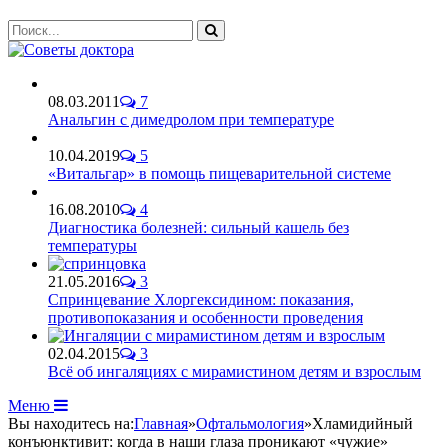
08.03.2011
7
Анальгин с димедролом при температуре
10.04.2019
5
«Витальгар» в помощь пищеварительной системе
16.08.2010
4
Диагностика болезней: сильный кашель без
температуры
21.05.2016
3
Спринцевание Хлоргексидином: показания,
противопоказания и особенности проведения
02.04.2015
3
Всё об ингаляциях с мирамистином детям и взрослым
Меню
Вы находитесь на:
Главная
»
Офтальмология
»
Хламидийный
конъюнктивит: когда в наши глаза проникают «чужие»