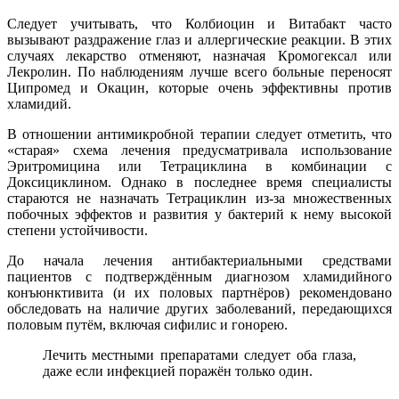
Следует учитывать, что Колбиоцин и Витабакт часто
вызывают раздражение глаз и аллергические реакции. В этих
случаях лекарство отменяют, назначая Кромогексал или
Лекролин. По наблюдениям лучше всего больные переносят
Ципромед и Окацин, которые очень эффективны против
хламидий.
В отношении антимикробной терапии следует отметить, что
«старая» схема лечения предусматривала использование
Эритромицина или Тетрациклина в комбинации с
Доксициклином. Однако в последнее время специалисты
стараются не назначать Тетрациклин из-за множественных
побочных эффектов и развития у бактерий к нему высокой
степени устойчивости.
До начала лечения антибактериальными средствами
пациентов с подтверждённым диагнозом хламидийного
конъюнктивита (и их половых партнёров) рекомендовано
обследовать на наличие других заболеваний, передающихся
половым путём, включая сифилис и гонорею.
Лечить местными препаратами следует оба глаза,
даже если инфекцией поражён только один.