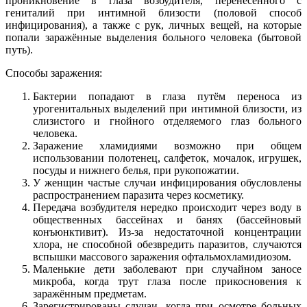
проникновение в глаза возбудителя, перенесённого с
гениталий при интимной близости (половой способ
инфицирования), а также с рук, личных вещей, на которые
попали заражённые выделения больного человека (бытовой
путь).
Способы заражения:
Бактерии попадают в глаза путём переноса из
урогенитальных выделений при интимной близости, из
слизистого и гнойного отделяемого глаз больного
человека.
Заражение хламидиями возможно при общем
использовании полотенец, салфеток, мочалок, игрушек,
посуды и нижнего белья, при рукопожатии.
У женщин частые случаи инфицирования обусловлены
распространением паразита через косметику.
Передача возбудителя нередко происходит через воду в
общественных бассейнах и банях (бассейновый
конъюнктивит). Из-за недостаточной концентрации
хлора, не способной обезвредить паразитов, случаются
вспышки массового заражения офтальмохламидиозом.
Маленькие дети заболевают при случайном заносе
микроба, когда трут глаза после прикосновения к
заражённым предметам.
Зарегистрированы случаи, когда при осмотре больных