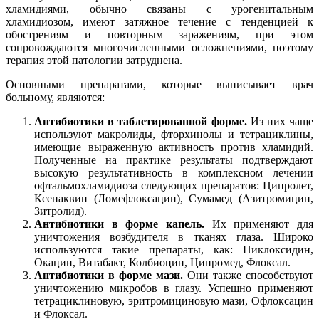
хламидиями, обычно связаны с урогенитальным
хламидиозом, имеют затяжное течение с тенденцией к
обострениям и повторным заражениям, при этом
сопровождаются многочисленными осложнениями, поэтому
терапия этой патологии затруднена.
Основными препаратами, которые выписывает врач
больному, являются:
Антибиотики в таблетированной форме.
Из них чаще
используют макролиды, фторхинолы и тетрациклины,
имеющие выраженную активность против хламидий.
Полученные на практике результаты подтверждают
высокую результативность в комплексном лечении
офтальмохламидиоза следующих препаратов: Ципролет,
Ксенаквин (Ломефлоксацин), Сумамед (Азитромицин,
Зитролид).
Антибиотики в форме капель.
Их применяют для
уничтожения возбудителя в тканях глаза. Широко
используются такие препараты, как: Пиклоксидин,
Окацин, Витабакт, Колбиоцин, Ципромед, Флоксал.
Антибиотики в форме мази.
Они также способствуют
уничтожению микробов в глазу. Успешно применяют
тетрациклиновую, эритромициновую мази, Офлоксацин
и Флоксал.