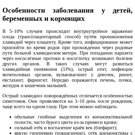
Особенности заболевания у детей,
беременных и кормящих
В 5–10% случаев происходит внутриутробное заражение
плода (трансплацентарный способ) путём проникновения
хламидий через плаценту. Кроме того, инфицирование может
произойти во время родов при прохождении через родовые
пути больной хламидиозом матери. При попадании паразита
через носослёзные протоки в носоглотку возникают болезни
других органов. В таких случаях могут развиться
хламидийная пневмония (33%), острый отит, инфекции
мочеполовых органов, вульвовагинит у девочек, ринит,
евстахиит, фарингит. Нередко поражаются печень, почки,
желудок и кишечник малышей.
Острый хламидиоз новорождённых отличается особенностью
симптомов. Они проявляются на 3–10 день после рождения,
чаще всего на одном глазу. При этом можно наблюдать:
обильные гнойные выделения из конъюнктивальной
полости, часто бурого цвета из-за примеси крови;
сильный отёк и воспаление краёв век (блефарит);
яркую гиперемию (покраснение), отёк конъюнктивы с