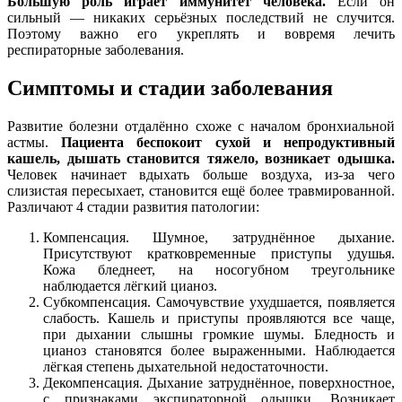
Большую роль играет иммунитет человека.
Если он
сильный — никаких серьёзных последствий не случится.
Поэтому важно его укреплять и вовремя лечить
респираторные заболевания.
Симптомы и стадии заболевания
Развитие болезни отдалённо схоже с началом бронхиальной
астмы.
Пациента беспокоит сухой и непродуктивный
кашель, дышать становится тяжело, возникает одышка.
Человек начинает вдыхать больше воздуха, из-за чего
слизистая пересыхает, становится ещё более травмированной.
Различают 4 стадии развития патологии:
Компенсация. Шумное, затруднённое дыхание.
Присутствуют кратковременные приступы удушья.
Кожа бледнеет, на носогубном треугольнике
наблюдается лёгкий цианоз.
Субкомпенсация. Самочувствие ухудшается, появляется
слабость. Кашель и приступы проявляются все чаще,
при дыхании слышны громкие шумы. Бледность и
цианоз становятся более выраженными. Наблюдается
лёгкая степень дыхательной недостаточности.
Декомпенсация. Дыхание затруднённое, поверхностное,
с признаками экспираторной одышки. Возникает