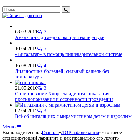
08.03.2011
7
Анальгин с димедролом при температуре
10.04.2019
5
«Витальгар» в помощь пищеварительной системе
16.08.2010
4
Диагностика болезней: сильный кашель без
температуры
21.05.2016
3
Спринцевание Хлоргексидином: показания,
противопоказания и особенности проведения
02.04.2015
3
Всё об ингаляциях с мирамистином детям и взрослым
Меню
Вы находитесь на:
Главная
»
ЛОР-заболевания
»
Что такое
стенозирующий ларингит и как правильно его лечить