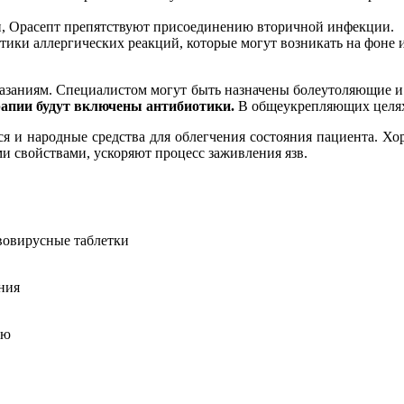
н, Орасепт препятствуют присоединению вторичной инфекции.
ики аллергических реакций, которые могут возникать на фоне 
казаниям. Специалистом могут быть назначены болеутоляющие и
рапии будут включены антибиотики.
В общеукрепляющих целях
я и народные средства для облегчения состояния пациента. Хо
и свойствами, ускоряют процесс заживления язв.
вовирусные таблетки
ния
ию