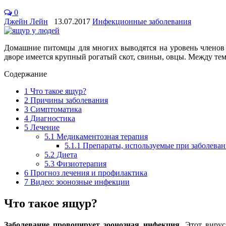
0
Джейн Лейн
13.07.2017
Инфекционные заболевания
Домашние питомцы для многих выводятся на уровень членов 
дворе имеется крупный рогатый скот, свиньи, овцы. Между те
Содержание
1
Что такое ящур?
2
Причины заболевания
3
Симптоматика
4
Диагностика
5
Лечение
5.1
Медикаментозная терапия
5.1.1
Препараты, используемые при заболева
5.2
Диета
5.3
Физиотерапия
6
Прогноз лечения и профилактика
7
Видео: зоонозные инфекции
Что такое ящур?
Заболевание провоцирует зоонозная инфекция.
Этот вирус