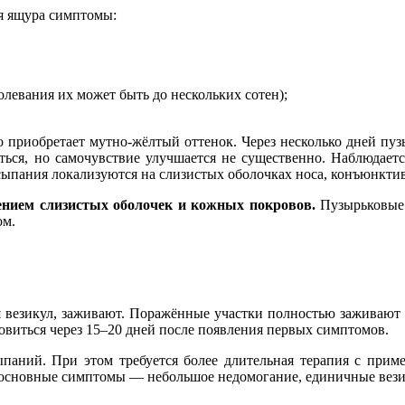
ля ящура симптомы:
левания их может быть до нескольких сотен);
о приобретает мутно-жёлтый оттенок. Через несколько дней пуз
ться, но самочувствие улучшается не существенно. Наблюдается
сыпания локализуются на слизистых оболочках носа, конъюнкти
ением слизистых оболочек и кожных покровов.
Пузырьковые 
ом.
я везикул, заживают. Поражённые участки полностью заживают 
овиться через 15–20 дней после появления первых симптомов.
паний. При этом требуется более длительная терапия с при
 основные симптомы — небольшое недомогание, единичные везик