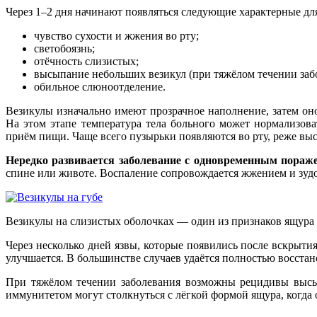
Через 1–2 дня начинают появляться следующие характерные д
чувство сухости и жжения во рту;
светобоязнь;
отёчность слизистых;
высыпание небольших везикул (при тяжёлом течении забо
обильное слюноотделение.
Везикулы изначально имеют прозрачное наполнение, затем он
На этом этапе температура тела больного может нормализова
приём пищи. Чаще всего пузырьки появляются во рту, реже вы
Нередко развивается заболевание с одновременным пораж
спине или животе. Воспаление сопровождается жжением и зуд
Везикулы на слизистых оболочках — один из признаков ящура
Через несколько дней язвы, которые появились после вскрыти
улучшается. В большинстве случаев удаётся полностью восстан
При тяжёлом течении заболевания возможны рецидивы высы
иммунитетом могут столкнуться с лёгкой формой ящура, когда