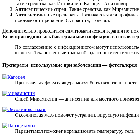
такие средства, как Ингавирин, Кагоцел, Ацикловир.
Антисептические спреи. Такие средства, как Мирамисти
Антигистаминные препараты. Назначаются для профилакт
показывают препараты Супрастин, Тавегил.
Дополнительно проводиться симптоматическая терапия по по
Если присоединилась бактериальная инфекция, в состав те
По согласованию с инфекционистом могут использоватьс
шалфея. Лекарственные травы обладают антисептическим
Препараты, используемые при заболевании — фотогалерея
При тяжелых формах ящура могут быть назначены проти
Спрей Мирамистин — антисептик для местного примене
Оксолиновая мазь поможет устранить вирусную инфекц
Парацетамол поможет нормализовать температуру тела