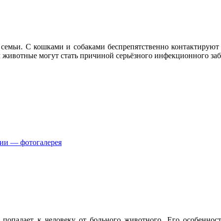
семьи. С кошками и собаками беспрепятственно контактируют в
м животные могут стать причиной серьёзного инфекционного за
нии — фотогалерея
 попадает к человеку от больного животного. Его особенност