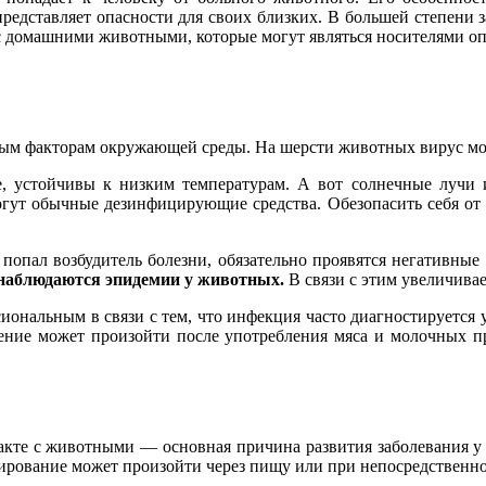
представляет опасности для своих близких. В большей степени 
 домашними животными, которые могут являться носителями оп
чным факторам окружающей среды. На шерсти животных вирус мо
 устойчивы к низким температурам. А вот солнечные лучи и
могут обычные дезинфицирующие средства. Обезопасить себя от 
 попал возбудитель болезни, обязательно проявятся негативные
наблюдаются эпидемии у животных.
В связи с этим увеличивае
иональным в связи с тем, что инфекция часто диагностируется
ражение может произойти после употребления мяса и молочных
акте с животными — основная причина развития заболевания у 
ирование может произойти через пищу или при непосредственн