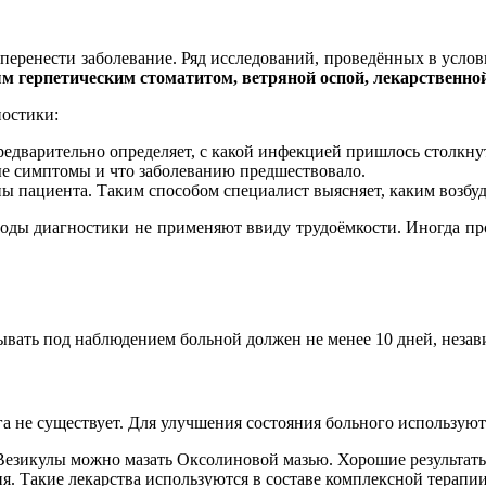
я перенести заболевание. Ряд исследований, проведённых в усло
 герпетическим стоматитом, ветряной оспой, лекарственно
остики:
едварительно определяет, с какой инфекцией пришлось столкнут
ые симптомы и что заболеванию предшествовало.
ы пациента. Таким способом специалист выясняет, каким возбу
оды диагностики не применяют ввиду трудоёмкости. Иногда пр
вать под наблюдением больной должен не менее 10 дней, незави
а не существует. Для улучшения состояния больного использую
езикулы можно мазать Оксолиновой мазью. Хорошие результаты
 Такие лекарства используются в составе комплексной терапии