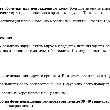
ые оболочки или повреждённую кожу.
Большое значение имее
епятствует проникновению в организм вирусов. Тогда больной с
собствующий проникновению в организм инфекции. Это стоит уч
левания
 развитию ящура. Убить вирус в продуктах питания удастся бла
вотного появятся симптомы заболевания. Поэтому соответств
 после попадания вируса в организм. В зависимости от локализа
га является более распространённой. Вирус чаше всего попадае
 организм через порезы или царапины.
об на фоне повышения температуры тела до 39–40 градусов.
 чаще капризничают.