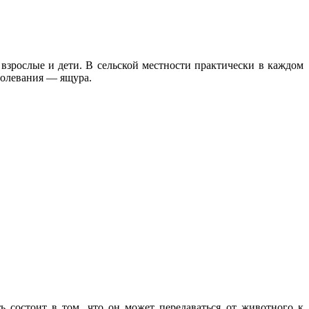
зрослые и дети. В сельской местности практически в каждом
болевания — ящура.
ь состоит в том, что он может передаваться от животного к