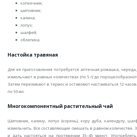
копеечник;
шиповник;
калина;
лопух;
шалфей;
облепиха.
Настойка травяная
Для её приготовления потребуется аптечная ромашка, череда, 
измельчают в равных количествах (по 5 г) до порошкообразног
Затем переливают в термос и оставляют настаиваться 12 часов
по 50 мл.
Многокомпонентный растительный чай
Шиповник, калину, лопух (корень), кору дуба, календулу, шал
измельчить. Все составляющие смешать в равном количестве. За
и дать настояться на протяжении 35–45 минут. Употреблять