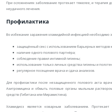
При осложнениях заболевание протекает тяжелее, и терапия д
неудачного лечения.
Профилактика
Во избежание заражения хламидийной инфекцией необходимо з
защищённый секс с использованием барьерных методов к
наличие одного полового партнёра;
соблюдение правил интимной гигиены;
использование только личных средства гигиены и полоте
регулярное посещение врача и сдача анализов.
Для профилактики после незащищенного полового акта врачи
Азитромицина и обмыть половые органы мыльным раствором
средств (Гибитана или Мирамистина).
Хламидиоз является коварным заболеванием. Протекае