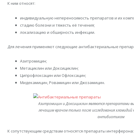
К ним относят:
индивидуальную непереносимость препаратов и их комп
стадию болезни и тяжесть её течения;
локализацию и обширность инфекции.
Для лечения применяют следующие антибактериальные препар
Азитромицин;
Метациклин или Доксициклин;
Ципрофлоксацин или Офлоксацин;
Мидекамицин, Ровамицин или Джозамицин.
Азитромицин и Доксициклин являются препаратами вы
лечащим врачом только после исследования хламидий 
антибиотикам
К сопутствующим средствам относятся препараты интерферона: