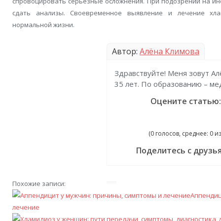
спровоцировать серьёзные осложнения. При подозрении на ин
сдать анализы. Своевременное выявление и лечение хла
нормальной жизни.
Автор:
Алёна Климова
Здравствуйте! Меня зовут Ал
35 лет. По образованию – ме
Оцените статью:
(0 голосов, среднее: 0 из
Поделитесь с друзь
Похожие записи:
Аппендиц
лечение