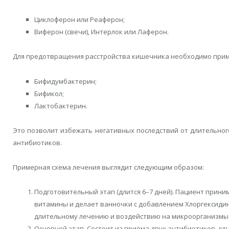
Циклоферон или Реаферон;
Виферон (свечи), Интерлок или Лаферон.
Для предотвращения расстройства кишечника необходимо прим
Бифидумбактерин;
Бификол;
Лактобактерин.
Это позволит избежать негативных последствий от длительно
антибиотиков.
Примерная схема лечения выглядит следующим образом:
Подготовительный этап (длится 6–7 дней). Пациент прини
витамины и делает ванночки с добавлением Хлоргексидин
длительному лечению и воздействию на микроорганизмы
Основной этап. Состоит из приёма двух антибиотиков, отн