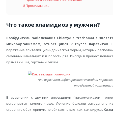
8
Профилактика
Что такое хламидиоз у мужчин?
Возбудитель заболевания Chlamydia trachomatis явля
микроорганизмом, относящийся к группе паразитов.
В
поражение эпителия цилиндрической формы, который расположе
семенных канальцах и в полости рта. Иногда в процесс вовлек
прямая кишка, гортань и лёгкие.
При первичном инфицировании хламидии поражаю
определенной локализаци
В сравнении с другими инфекциями (трихомониазом, гонор
встречается намного чаще. Лечение болезни затруднено из
строению с бактериями, но обитают в клетках, как вирусы.
Хлам