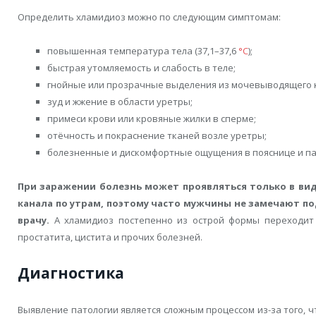
Определить хламидиоз можно по следующим симптомам:
повышенная температура тела (37,1–37,6
°C
);
быстрая утомляемость и слабость в теле;
гнойные или прозрачные выделения из мочевыводящего 
зуд и жжение в области уретры;
примеси крови или кровяные жилки в сперме;
отёчность и покраснение тканей возле уретры;
болезненные и дискомфортные ощущения в пояснице и па
При заражении болезнь может проявляться только в ви
канала по утрам, поэтому часто мужчины не замечают п
врачу.
А хламидиоз постепенно из острой формы переходит
простатита, цистита и прочих болезней.
Диагностика
Выявление патологии является сложным процессом из-за того, ч