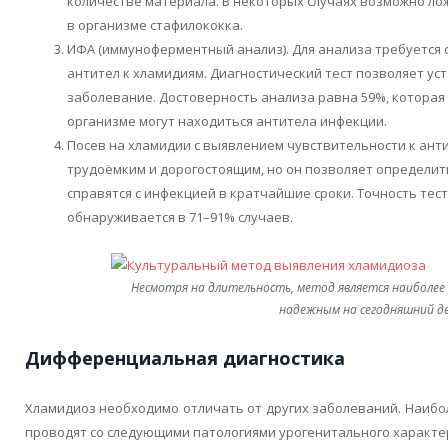
количестве материала. В некоторых случаях возможно л
в организме стафилококка.
ИФА (иммуноферментный анализ). Для анализа требуется с
антител к хламидиям. Диагностический тест позволяет ус
заболевание. Достоверность анализа равна 59%, которая 
организме могут находиться антитела инфекции.
Посев на хламидии с выявлением чувствительности к ант
трудоёмким и дорогостоящим, но он позволяет определит
справятся с инфекцией в кратчайшие сроки. Точность те
обнаруживается в 71–91% случаев.
Несмотря на длительность, метод является наиболе
надежным на сегодняшний д
Дифференциальная диагностика
Хламидиоз необходимо отличать от других заболеваний. Наиб
проводят со следующими патологиями урогенитального характе