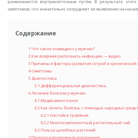
размножаются внутриклеточным путём. В результате этого
симптомов, что значительно затрудняет её выявление на начал
Содержание
1
Что такое хламидиоз у мужчин?
2
Как вовремя распознать инфекцию — видео
3
Причины и факторы развития острой и хронической
4
Симптомы
5
Диагностика
5.1
Дифференциальная диагностика
6
Лечение болезни у мужчин
6.1
Медикаментозное
6.2
Как лечить болезнь с помощью народных средс
6.2.1
Настойка травяная
6.2.2
Многокомпонентный растительный чай
6.3
Польза целебных растений
7
Прогноз и возможные осложнения