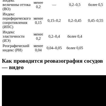
Индекс
менее
величины оттока
—
0,2–0,5
более 0,5
0,2
(ВО)
Индекс
периферического
менее
0,15–0,2
0,2–0,45
0,45–0,55
сопротивления
0,15
(ИПС)
Индекс
менее
эластичности
0,2–0,4
более 0,4
0,2
(ИЭ)
Реографический
менее
0,04–0,05
более 0,05
индекс (РИ)
0,04
Как проводится реовазография сосудов
— видео