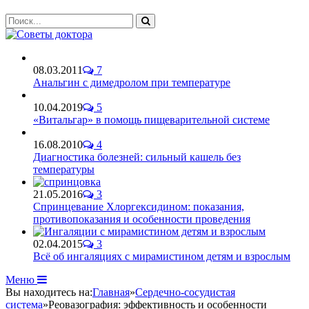
08.03.2011
7
Анальгин с димедролом при температуре
10.04.2019
5
«Витальгар» в помощь пищеварительной системе
16.08.2010
4
Диагностика болезней: сильный кашель без
температуры
21.05.2016
3
Спринцевание Хлоргексидином: показания,
противопоказания и особенности проведения
02.04.2015
3
Всё об ингаляциях с мирамистином детям и взрослым
Меню
Вы находитесь на:
Главная
»
Сердечно-сосудистая
система
»
Реовазография: эффективность и особенности