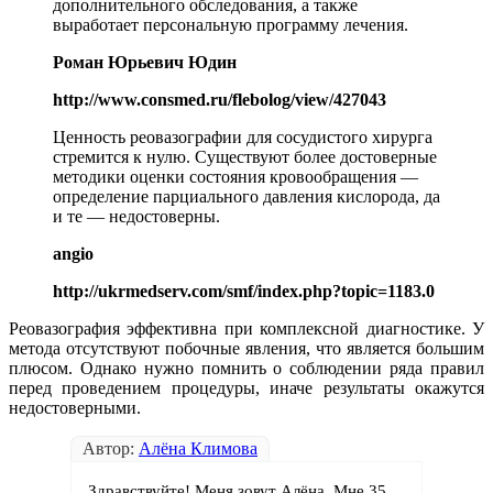
дополнительного обследования, а также
выработает персональную программу лечения.
Роман Юрьевич Юдин
http://www.consmed.ru/flebolog/view/427043
Ценность реовазографии для сосудистого хирурга
стремится к нулю. Существуют более достоверные
методики оценки состояния кровообращения —
определение парциального давления кислорода, да
и те — недостоверны.
angio
http://ukrmedserv.com/smf/index.php?topic=1183.0
Реовазография эффективна при комплексной диагностике. У
метода отсутствуют побочные явления, что является большим
плюсом. Однако нужно помнить о соблюдении ряда правил
перед проведением процедуры, иначе результаты окажутся
недостоверными.
Автор:
Алёна Климова
Здравствуйте! Меня зовут Алёна. Мне 35