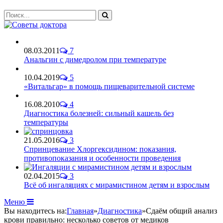
08.03.2011
7
Анальгин с димедролом при температуре
10.04.2019
5
«Витальгар» в помощь пищеварительной системе
16.08.2010
4
Диагностика болезней: сильный кашель без
температуры
21.05.2016
3
Спринцевание Хлоргексидином: показания,
противопоказания и особенности проведения
02.04.2015
3
Всё об ингаляциях с мирамистином детям и взрослым
Меню
Вы находитесь на:
Главная
»
Диагностика
»
Сдаём общий анализ
крови правильно: несколько советов от медиков