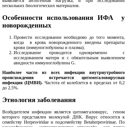
выявляется антигенная нагрузка, и при исследовании
нескольких биологических материалов.
Особенности использования ИФА у
новорожденных
Провести исследование необходимо до того момента,
когда в кровь новорожденного введены препараты
крови (иммуноглобулины и плазма);
Исследование проводится одновременно с
исследованием матери и с обязательным выявлением
авидности иммуноглобулина G.
Наиболее часто из всех инфекции внутриутробного
происхождения встречается цитомегаловирусная
инфекция (ЦМВИ).
Частота её колеблется в пределах от 0,2
до 2,5%.
Этиология заболевания
Возбудителем инфекции является цитомегаловирус, геном
которого представлен молекулой ДНК. Вирус относится к
семейству Herpesviridae и подсемейству Betaherpesvirinae. По