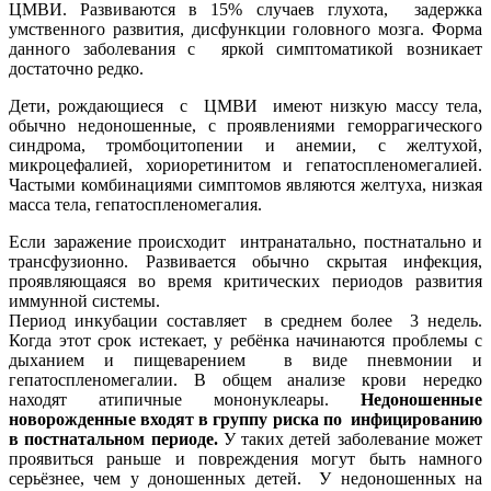
ЦМВИ. Развиваются в 15% случаев глухота, задержка
умственного развития, дисфункции головного мозга. Форма
данного заболевания с яркой симптоматикой возникает
достаточно редко.
Дети, рождающиеся с ЦМВИ имеют низкую массу тела,
обычно недоношенные, с проявлениями геморрагического
синдрома, тромбоцитопении и анемии, с желтухой,
микроцефалией, хориоретинитом и гепатоспленомегалией.
Частыми комбинациями симптомов являются желтуха, низкая
масса тела, гепатоспленомегалия.
Если заражение происходит интранатально, постнатально и
трансфузионно. Развивается обычно скрытая инфекция,
проявляющаяся во время критических периодов развития
иммунной системы.
Период инкубации составляет в среднем более 3 недель.
Когда этот срок истекает, у ребёнка начинаются проблемы с
дыханием и пищеварением в виде пневмонии и
гепатоспленомегалии. В общем анализе крови нередко
находят атипичные мононуклеары.
Недоношенные
новорожденные входят в группу риска по инфицированию
в постнатальном периоде.
У таких детей заболевание может
проявиться раньше и повреждения могут быть намного
серьёзнее, чем у доношенных детей. У недоношенных на