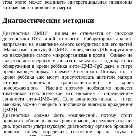
этом этапе может возникать интерстициальная пневмония,
которая часто приводит к смерти.
Диагностические методики
Диагностика ЦМВИ ничем не отличается от способов
диагностики ВУИ иной этиологии. Лабораторные анализы
направлены на выявление самого возбудителя или его частей.
Маркерами цветущей ЦМВИ определены ДНК вируса или
же нахождение самого микроорганизма в крови. Однако не
является достоверным и показательным факт однократного
обнаружения в крови ребёнка анти–ЦМВ–IgG даже в титре,
превышающем норму. Почему? Ответ прост. Потому что в
крови ребёнка ещё могут присутствовать антитела матери,
которые проникли трансплацентарно в кровь
новорожденного. Именно поэтому необходимо провести
тщателньое серологическое исследование с определением
авидности анти–ЦМВ–IgG. Если авидность низка, а титры
высокие, можно говорить о постановке диагноза врождённой
ЦМВИ.
Диагностика должна быть комплексной, потому стоит
проводить общие анализы крови и мочи, исследовать глазное
дно, провести ультразвуковую диагностику органов брюшной
полости, почек, определить состояние органа слуха и