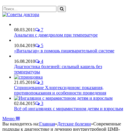
08.03.2011
7
Анальгин с димедролом при температуре
10.04.2019
5
«Витальгар» в помощь пищеварительной системе
16.08.2010
4
Диагностика болезней: сильный кашель без
температуры
21.05.2016
3
Спринцевание Хлоргексидином: показания,
противопоказания и особенности проведения
02.04.2015
3
Всё об ингаляциях с мирамистином детям и взрослым
Меню
Вы находитесь на:
Главная
»
Детские болезни
»
Современные
подходы к диагностике и лечению внутриутробной ЦМВ-