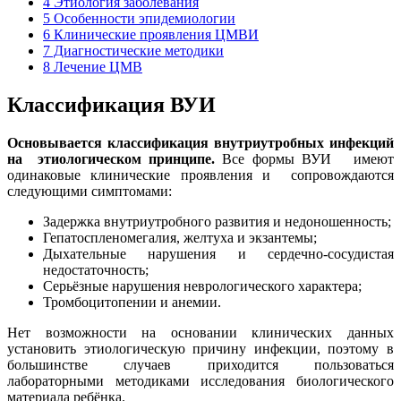
4
Этиология заболевания
5
Особенности эпидемиологии
6
Клинические проявления ЦМВИ
7
Диагностические методики
8
Лечение ЦМВ
Классификация ВУИ
Основывается классификация внутриутробных инфекций
на этиологическом принципе.
Все формы ВУИ имеют
одинаковые клинические проявления и сопровождаются
следующими симптомами:
Задержка внутриутробного развития и недоношенность;
Гепатоспленомегалия, желтуха и экзантемы;
Дыхательные нарушения и сердечно-сосудистая
недостаточность;
Серьёзные нарушения неврологического характера;
Тромбоцитопении и анемии.
Нет возможности на основании клинических данных
установить этиологическую причину инфекции, поэтому в
большинстве случаев приходится пользоваться
лабораторными методиками исследования биологического
материала ребёнка.