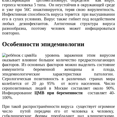
классификации цитомегаловирус определён как вирус
герпеса человека 5 типа. Он неустойчив в окружающей среде
и уже при 56С инактивируется, теряя свою вирулентность.
Инфективная способность вируса теряется при высушивании
его в сухих условиях. Вирус также гибнет под воздействием
любых дезинфектантов. Антигенная структура вируса
разнообразна, поэтому человек может инфицироваться
повторно.
Особенности эпидемиологии
На уровень заражения этим вирусом
оказывает влияние большое количество предрасполагающих
факторов. Из основных факторов можно выделить состояние
иммунитета беременной женщины и плода,
эпидемиологические характеристики патологии.
Серологическая позитивность в различных странах мира
колеблется от 20 до 95% от всего населения. Число
серопозитивных людей в Москве составляет около 90%.
Инфицирование
ЦМВ при беременности
составляет 40-
100%.
При такой распространённости вируса существует огромное
число путей передачи его от человека к человеку,
субклинические формы преобладают над клиническими.