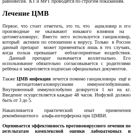
равновесия. КТ и МРТ проводятся по строгим показаниям.
Лечение ЦМВ
Первое, что стоит отметить, это то, что ацикловир и его
производные не оказывают никакого влияния на
цитомегаловирус. Вместо него используется ганцикловир,
который активен по отношению к вирусу. Только в России
данный препарат может применяться лишь в тех случаях,
когда польза превышает неблагоприятные воздействия.
Данный препарат назначается коллегиально. Его
использование обязательно согласовывается с родителями
ребёнка и закрепляется подписью официальных документов.
Также
ЦМВ инфекция
лечится помимо ганцикловира ещё и
антицитомегаловирусными иммуноглобулинами.
Внутривенный иммуноглобулин дозируется 1 мл на кг.
Введение осуществляется каждые 48 часов. Инфузий должно
быть от 3 до 5.
Накапливается практический опыт применения
рекомбинантного альфа-интерферона при ЦМВИ.
Оценивается эффективность противовирусного лечения по
результатам комплексной оценки лабораторных и