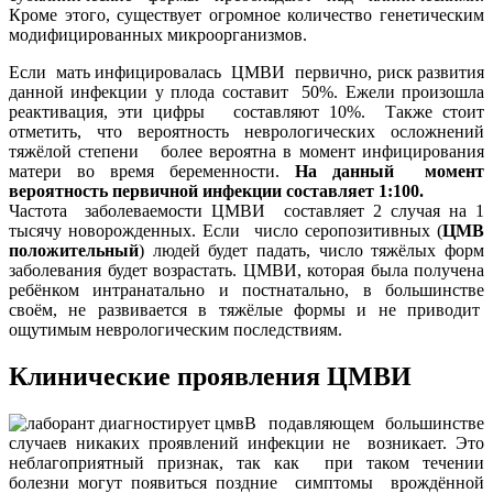
Кроме этого, существует огромное количество генетическим
модифицированных микроорганизмов.
Если мать инфицировалась ЦМВИ первично, риск развития
данной инфекции у плода составит 50%. Ежели произошла
реактивация, эти цифры составляют 10%. Также стоит
отметить, что вероятность неврологических осложнений
тяжёлой степени более вероятна в момент инфицирования
матери во время беременности.
На данный момент
вероятность первичной инфекции составляет 1:100.
Частота заболеваемости ЦМВИ составляет 2 случая на 1
тысячу новорожденных. Если число серопозитивных (
ЦМВ
положительный
) людей будет падать, число тяжёлых форм
заболевания будет возрастать. ЦМВИ, которая была получена
ребёнком интранатально и постнатально, в большинстве
своём, не развивается в тяжёлые формы и не приводит
ощутимым неврологическим последствиям.
Клинические проявления ЦМВИ
В подавляющем большинстве
случаев никаких проявлений инфекции не возникает. Это
неблагоприятный признак, так как при таком течении
болезни могут появиться поздние симптомы врождённой