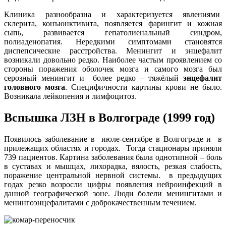
Клиника разнообразна и характеризуется явлениями
склерита, конъюнктивита, появляется фарингит и кожная
сыпь, развивается гепатолиенальный синдром,
полиаденопатия. Нередкими симптомами становятся
диспепсические расстройства. Менингит и энцефалит
возникали довольно редко. Наиболее частым проявлением со
стороны поражения оболочек мозга и самого мозга был
серозный менингит и более редко – тяжёлый
энцефалит
головного мозга
. Специфичности картины крови не было.
Возникала лейкопения и лимфоцитоз.
Вспышка ЛЗН в Волгограде (1999 год)
Появилось заболевание в июле-сентябре в Волгограде и в
прилежащих областях и городах. Тогда стационары приняли
739 пациентов. Картина заболевания была однотипной – боль
в суставах и мышцах, лихорадка, вялость, резкая слабость,
поражение центральной нервной системы. в предыдущих
годах резко возросли цифры появления нейроинфекций в
данной географической зоне. Люди болели менингитами и
менингоэнцефалитами с доброкачественным течением.