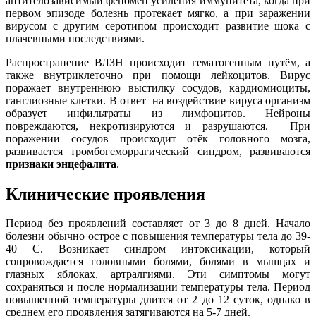
антителозависимый феномен усиления иммунитета, когда при
первом эпизоде болезнь протекает мягко, а при заражении
вирусом с другим серотипом происходит развитие шока с
плачевными последствиями.
Распространение ВЛЗН происходит гематогенным путём, а
также внутриклеточно при помощи лейкоцитов. Вирус
поражает внутреннюю выстилку сосудов, кардиомиоциты,
ганглиозные клетки. В ответ на воздействие вируса организм
образует инфильтраты из лимфоцитов. Нейроны
повреждаются, некротизируются и разрушаются. При
поражении сосудов происходит отёк головного мозга,
развивается тромбогеморрагический синдром, развиваются
признаки энцефалита
.
Клинические проявления
Период без проявлений составляет от 3 до 8 дней. Начало
болезни обычно острое с повышения температуры тела до 39-
40 С. Возникает синдром интоксикации, который
сопровождается головными болями, болями в мышцах и
глазных яблоках, артралгиями. Эти симптомы могут
сохраняться и после нормализации температуры тела. Период
повышенной температуры длится от 2 до 12 суток, однако в
среднем его проявления затягиваются на 5-7 дней.