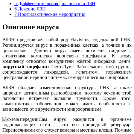
5
Дифференциальная диагностика ЛЗН
6
Лечение ЛЗН
7
Профилактические мероприятия
Описание вируса
ВЛЗН представляет собой род Flavivirus, содержащий РНК.
Реплицируется вирус в поражённых клетках, а точнее в их
цитоплазме. Данный вирус имеет антигены сходные с
антигенами комплекса японского энцефалита. К этому
комплексу относятся возбудители жёлтой лихорадки, денге,
вирусный энцефалит
Сент-Луис. Заболевания этой группы
сопровождаются лихорадкой, гепатитом, поражением
центральной нервной системы, геморрагическим синдромом.
ВЛЗН обладает изменчивостью структуры РНК, а также
широким антигенным разнообразием, поэтому лечение этой
патологии встречает большие трудности. Кроме того,
симптоматика заболевания может иметь особенности в
зависимости от вирулентности микроорганизма.
Сам вирус находится в организме
водоплавающих птиц – это его природный резервуар.
Переносчиками его служат комары и местные клещи. Помимо