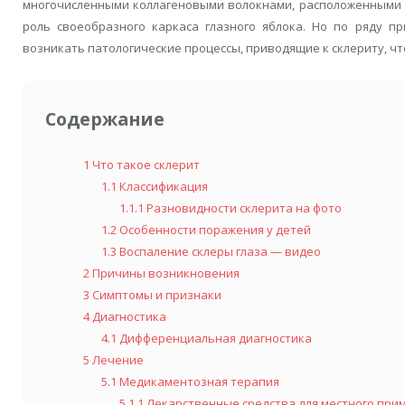
многочисленными коллагеновыми волокнами, расположенными х
роль своеобразного каркаса глазного яблока. Но по ряду п
возникать патологические процессы, приводящие к склериту, чт
Содержание
1
Что такое склерит
1.1
Классификация
1.1.1
Разновидности склерита на фото
1.2
Особенности поражения у детей
1.3
Воспаление склеры глаза — видео
2
Причины возникновения
3
Симптомы и признаки
4
Диагностика
4.1
Дифференциальная диагностика
5
Лечение
5.1
Медикаментозная терапия
5.1.1
Лекарственные средства для местного при