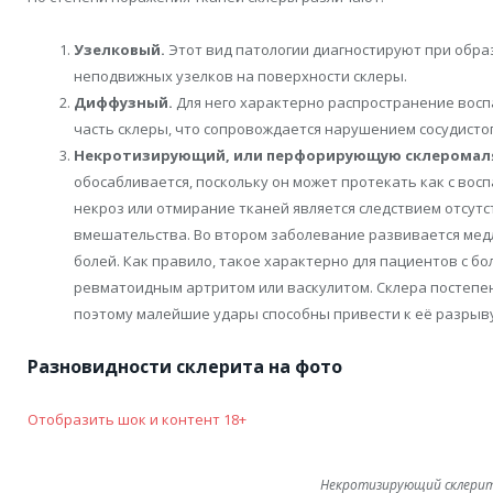
Узелковый.
Этот вид патологии диагностируют при обра
неподвижных узелков на поверхности склеры.
Диффузный.
Для него характерно распространение восп
часть склеры, что сопровождается нарушением сосудистог
Некротизирующий, или перфорирующую склеромал
обосабливается, поскольку он может протекать как с воспа
некроз или отмирание тканей является следствием отсут
вмешательства. Во втором заболевание развивается мед
болей. Как правило, такое характерно для пациентов с б
ревматоидным артритом или васкулитом. Склера постепен
поэтому малейшие удары способны привести к её разрыву
Разновидности склерита на фото
Отобразить шок и контент 18+
Некротизирующий склери