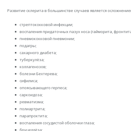
Развитие склерита в большинстве случаев является осложнением
стрептококковой инфекции;
воспаления придаточных пазух носа (гайморита, фронтита
пневмококковой пневмонии;
подагры;
сахарного диабета;
туберкулёза;
коллагенозов;
болезни Бехтерева;
сифилиса;
опоясывающего герпеса;
саркоидоза;
ревматизма;
полиартрита;
парапроктита;
воспаления сосудистой оболочки глаза;
бруцеллёза;