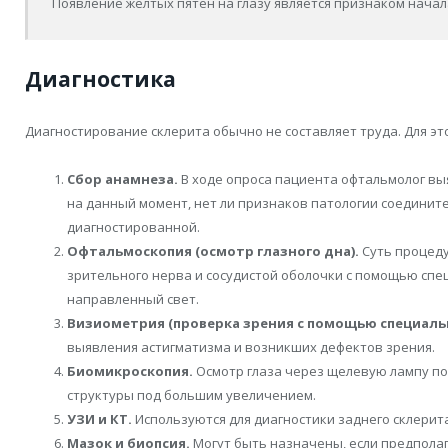
Появление жёлтых пятен на глазу является признаком начал
Диагностика
Диагностирование склерита обычно не составляет труда. Для это
Сбор анамнеза.
В ходе опроса пациента офтальмолог выя
на данный момент, нет ли признаков патологии соедините
диагностированной.
Офтальмоскопия (осмотр глазного дна).
Суть процеду
зрительного нерва и сосудистой оболочки с помощью сп
направленный свет.
Визиометрия (проверка зрения с помощью специаль
выявления астигматизма и возникших дефектов зрения.
Биомикроскопия.
Осмотр глаза через щелевую лампу по
структуры под большим увеличением.
УЗИ и КТ.
Используются для диагностики заднего склерита
Мазок и биопсия.
Могут быть назначены, если предпола