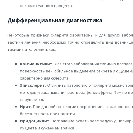
воспалительного процесса.
Дифференциальная диагностика
Некоторые признаки склерита характерны и для других забо
тактики лечения необходимо точно определить вид возникше
такими патологиями, как:
Конъюнктивит.
Для этого заболевания типично воспал
поверхность век, обильное выделение секрета и ощущение
характерно для склерита.
Эписклерит.
Отличить патологию от склерита можно то
методов и закапывания раствора фенилэфрина. Тем не ме
нарушается.
Ирит.
При данной патологии покраснение локализовано то
болезненность при нажатии.
Иридоциклит.
Воспаление охватывает радужку, цилиарн
их цвета и сужением зрачка.