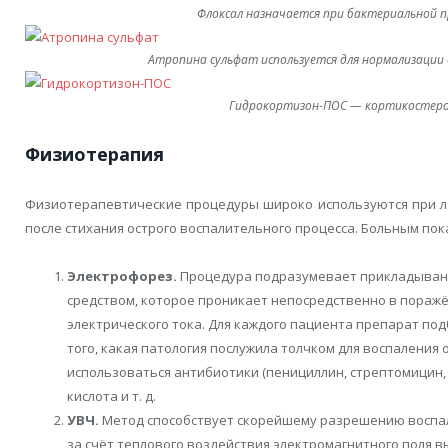
Флоксал назначается при бактериальной 
Атропина сульфат используется для нормализации 
Гидрокортизон-ПОС — кортикостеро
Физиотерапия
Физиотерапевтические процедуры широко используются при ле
после стихания острого воспалительного процесса. Больным пок
Электрофорез.
Процедура подразумевает прикладывани
средством, которое проникает непосредственно в поражё
электрического тока. Для каждого пациента препарат по
того, какая патология послужила толчком для воспаления 
использоваться антибиотики (пенициллин, стрептомицин, 
кислота и т. д.
УВЧ.
Метод способствует скорейшему разрешению воспал
за счёт теплового воздействия электромагнитного поля в