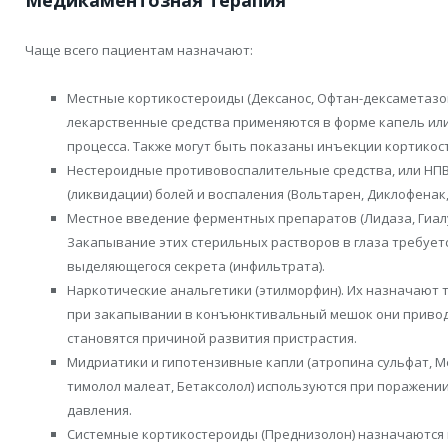
Медикаментозная терапия
Чаще всего пациентам назначают:
Местные кортикостероиды (Дексанос, Офтан-дексаметазон
лекарственные средства применяются в форме капель или
процесса. Также могут быть показаны инъекции кортико
Нестероидные противовоспалительные средства, или НПВ
(ликвидации) болей и воспаления (Вольтарен, Диклофенак
Местное введение ферментных препаратов (Лидаза, Гиалу
Закапывание этих стерильных растворов в глаза требует
выделяющегося секрета (инфильтрата).
Наркотические анальгетики (этилморфин). Их назначают т
при закапывании в конъюнктивальный мешок они приводя
становятся причиной развития пристрастия.
Мидриатики и гипотензивные капли (атропина сульфат, М
тимолол малеат, Бетаксолол) используются при поражени
давления.
Системные кортикостероиды (Преднизолон) назначаются 