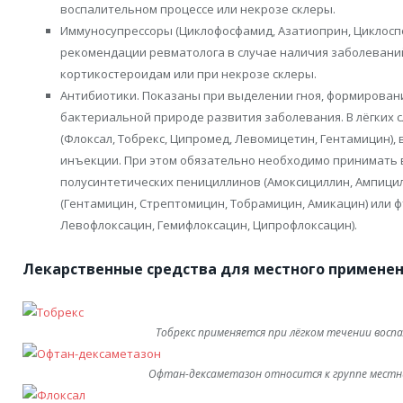
воспалительном процессе или некрозе склеры.
Иммуносупрессоры (Циклофосфамид, Азатиоприн, Циклосп
рекомендации ревматолога в случае наличия заболеваний
кортикостероидам или при некрозе склеры.
Антибиотики. Показаны при выделении гноя, формирован
бактериальной природе развития заболевания. В лёгких 
(Флоксал, Тобрекс, Ципромед, Левомицетин, Гентамицин)
инъекции. При этом обязательно необходимо принимать 
полусинтетических пенициллинов (Амоксициллин, Ампицил
(Гентамицин, Стрептомицин, Тобрамицин, Амикацин) или 
Левофлоксацин, Гемифлоксацин, Ципрофлоксацин).
Лекарственные средства для местного применен
Тобрекс применяется при лёгком течении восп
Офтан-дексаметазон относится к группе мест