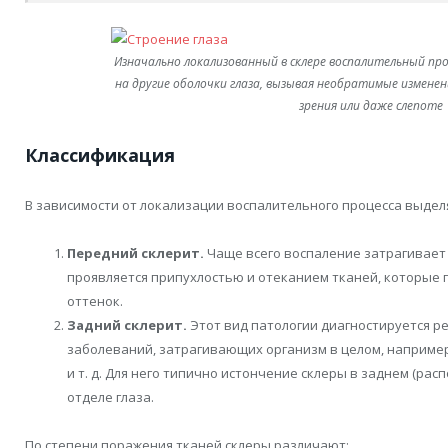
Изначально локализованный в склере воспалительный п
на другие оболочки глаза, вызывая необратимые измене
зрения или даже слепоте
Классификация
В зависимости от локализации воспалительного процесса выдел
Передний склерит.
Чаще всего воспаление затрагивает 
проявляется припухлостью и отеканием тканей, которые
оттенок.
Задний склерит.
Этот вид патологии диагностируется р
заболеваний, затрагивающих организм в целом, наприме
и т. д. Для него типично истончение склеры в заднем (рас
отделе глаза.
По степени поражения тканей склеры различают: