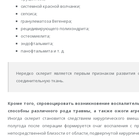
системной красной волчанки;
сепсиса;
гранулематоза Вегенера;
рецидивирующего полихондрита;
остеомиелита;
эндофтальмита;
панофтальмита и т. д.
Нередко склерит является первым признаком развития 
соединительную ткань.
Кроме того, спровоцировать возникновение воспалительн
способны различного рода травмы, а также ожоги агр
Иногда склерит становится следствием хирургического вмеш
полугода после операции формируется очаг воспаления с пр
непосредственной близости от области, подвергнутой хирургич