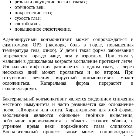
резь или ощущение песка в глазах;
отёчность век;
покраснение глаз;
сухость глаз;
светобоязнь;
повышенное слезотечение.
Аденовирусный конъюнктивит может сопровождаться и
симптомами ОРЗ (насморк, боль в горле, повышенная
температура тела, озноб). У детей такая форма заболевания
встречается гораздо чаще, чем у взрослых. При этом у
малышей в дошкольном возрасте воспаление протекает легче.
Изначально инфекция развивается в одном глазу, а через
несколько дней может проявиться и во втором. При
отсутствии лечения вирусный конъюнктивит может
осложниться. Катаральная форма перерастёт в
фолликулярную.
Бактериальный конъюнктивит является следствием снижения
местного иммунитета и часто развивается как осложнение
после гайморита или отита. Характерными для этой формы
заболевания являются обильные гнойные выделения,
небольшие кровоизлияния в область глазного яблока, в
утреннее время веки поражённого глаза слипаются.
Воспалительный процесс также может сопровождаться