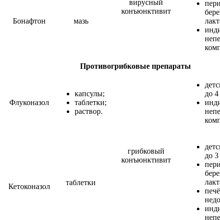
вирусный
пер
конъюнктивит
бер
Бонафтон
мазь
лакт
инд
неп
ком
Противогрибковые препараты
детс
капсулы;
до 4
Флуконазол
таблетки;
инд
раствор.
неп
ком
детс
грибковый
до 3
конъюнктивит
пер
бер
лакт
таблетки
Кетоконазол
печ
недо
инд
неп