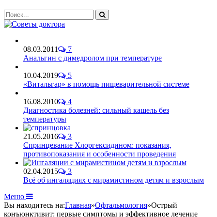
08.03.2011
7
Анальгин с димедролом при температуре
10.04.2019
5
«Витальгар» в помощь пищеварительной системе
16.08.2010
4
Диагностика болезней: сильный кашель без
температуры
21.05.2016
3
Спринцевание Хлоргексидином: показания,
противопоказания и особенности проведения
02.04.2015
3
Всё об ингаляциях с мирамистином детям и взрослым
Меню
Вы находитесь на:
Главная
»
Офтальмология
»
Острый
конъюнктивит: первые симптомы и эффективное лечение