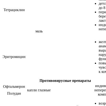
детс
до 8
Тетрациклин
пер
бер
лакт
инд
непе
мазь
желт
анам
выр
нар
Эритромицин
фун
пов
чувс
к ко
Противовирусные препараты
индив
Офтальмерон
капли глазные
непере
Полудан
комп
возр