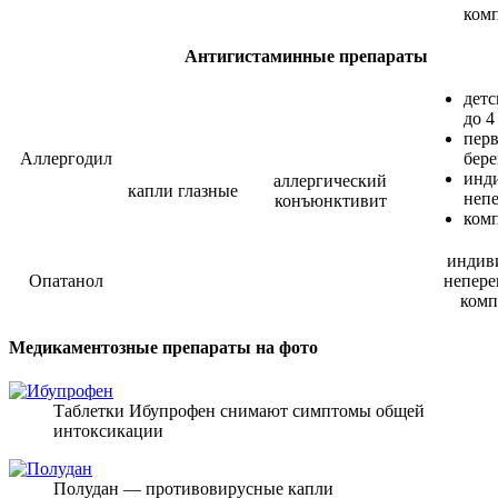
ком
Антигистаминные препараты
детс
до 4
пер
Аллергодил
бере
инд
аллергический
капли глазные
неп
конъюнктивит
ком
индив
Опатанол
непере
комп
Медикаментозные препараты на фото
Таблетки Ибупрофен снимают симптомы общей
интоксикации
Полудан — противовирусные капли