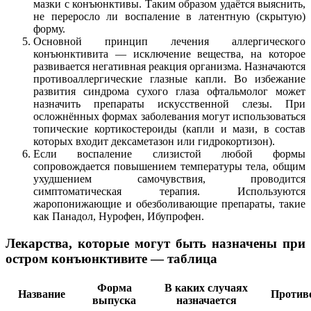
мазки с конъюнктивы. Таким образом удаётся выяснить,
не переросло ли воспаление в латентную (скрытую)
форму.
Основной принцип лечения аллергического
конъюнктивита — исключение вещества, на которое
развивается негативная реакция организма. Назначаются
противоаллергические глазные капли. Во избежание
развития синдрома сухого глаза офтальмолог может
назначить препараты искусственной слезы. При
осложнённых формах заболевания могут использоваться
топические кортикостероиды (капли и мази, в состав
которых входит дексаметазон или гидрокортизон).
Если воспаление слизистой любой формы
сопровождается повышением температуры тела, общим
ухудшением самочувствия, проводится
симптоматическая терапия. Используются
жаропонижающие и обезболивающие препараты, такие
как Панадол, Нурофен, Ибупрофен.
Лекарства, которые могут быть назначены при
остром конъюнктивите — таблица
Форма
В каких случаях
Название
Против
выпуска
назначается