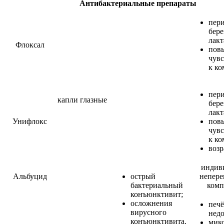
Антибактериальные препараты
пер
бер
лакт
Флоксал
пов
чувс
к ко
пер
капли глазные
бер
лакт
Унифлокс
пов
чувс
к ко
возр
индив
Альбуцид
острый
непере
бактериальный
комп
конъюнктивит;
осложнения
печ
вирусного
недо
конъюнктивита.
мик