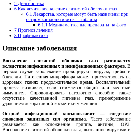
5
Диагностика
6
Как лечить воспаление слизистой оболочки глаз
6.1
Лекарства, которые могут быть назначены при
остром конъюнктивите — таблица
6.1.1
Медикаментозные препараты на фото
7
Прогноз лечения
8
Профилактика
Описание заболевания
Воспаление слизистой оболочки глаз развивается
вследствие инфекционных и неинфекционных факторов
. В
первом случае заболевание провоцируют вирусы, грибы и
бактерии. Патогенная микрофлора может присутствовать на
здоровых тканях продолжительное время. Воспалительный
процесс возникает, если снижается общий или местный
иммунитет. Спровоцировать патологию способно также
отсутствие качественной гигиены глаз, пренебрежение
удалением декоративной косметики у женщин.
Острый инфекционный конъюнктивит — следствие
снижения защитных сил организма.
Часто заболевание
развивается как осложнение гриппа, ангины, ОРЗ.
Воспаление слизистой оболочки глаза, вызванное вирусами и