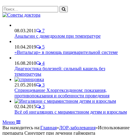
08.03.2011
7
Анальгин с димедролом при температуре
10.04.2019
5
«Витальгар» в помощь пищеварительной системе
16.08.2010
4
Диагностика болезней: сильный кашель без
температуры
21.05.2016
3
Спринцевание Хлоргексидином: показания,
противопоказания и особенности проведения
02.04.2015
3
Всё об ингаляциях с мирамистином детям и взрослым
Меню
Вы находитесь на:
Главная
»
ЛОР-заболевания
»
Использование
препарата Синупрет при лечении гайморита