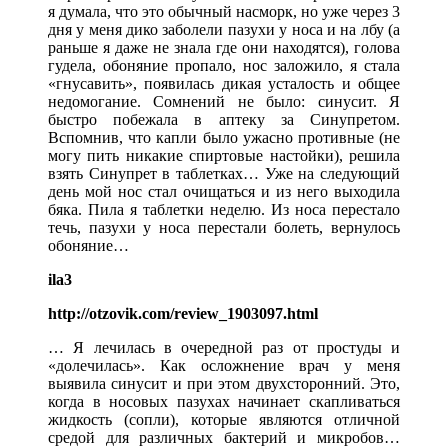
я думала, что это обычный насморк, но уже через 3
дня у меня дико заболели пазухи у носа и на лбу (а
раньше я даже не знала где они находятся), голова
гудела, обоняние пропало, нос заложило, я стала
«гнусавить», появилась дикая усталость и общее
недомогание. Сомнений не было: синусит. Я
быстро побежала в аптеку за Синупретом.
Вспомнив, что капли было ужасно противные (не
могу пить никакие спиртовые настойки), решила
взять Синупрет в таблетках… Уже на следующий
день мой нос стал очищаться и из него выходила
бяка. Пила я таблетки неделю. Из носа перестало
течь, пазухи у носа перестали болеть, вернулось
обоняние…
ila3
http://otzovik.com/review_1903097.html
… Я лечилась в очередной раз от простуды и
«долечилась». Как осложнение врач у меня
выявила синусит и при этом двухсторонний. Это,
когда в носовых пазухах начинает скапливаться
жидкость (сопли), которые являются отличной
средой для различных бактерий и микробов…