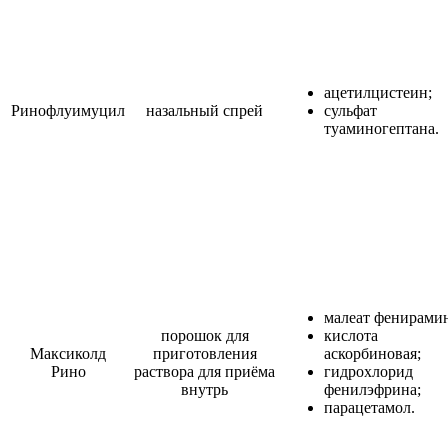
ацетилцистеин;
Ринофлуимуцил
назальный спрей
сульфат
туаминогептана.
малеат фенирамин
порошок для
кислота
Максиколд
приготовления
аскорбиновая;
Рино
раствора для приёма
гидрохлорид
внутрь
фенилэфрина;
парацетамол.