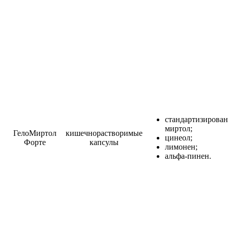
стандартизирова
миртол;
ГелоМиртол
кишечнорастворимые
цинеол;
Форте
капсулы
лимонен;
альфа-пинен.