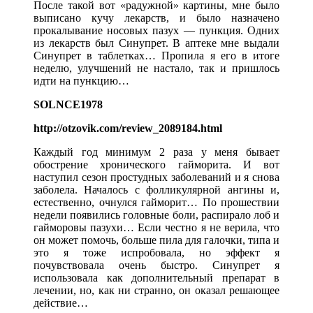
После такой вот «радужной» картины, мне было
выписано кучу лекарств, и было назначено
прокалывание носовых пазух — пункция. Одних
из лекарств был Синупрет. В аптеке мне выдали
Синупрет в таблетках… Пропила я его в итоге
неделю, улучшений не настало, так и пришлось
идти на пункцию…
SOLNCE1978
http://otzovik.com/review_2089184.html
Каждый год минимум 2 раза у меня бывает
обострение хронического гайморита. И вот
наступил сезон простудных заболеваний и я снова
заболела. Началось с фолликулярной ангины и,
естественно, очнулся гайморит… По прошествии
недели появились головные боли, распирало лоб и
гайморовы пазухи… Если честно я не верила, что
он может помочь, больше пила для галочки, типа и
это я тоже испробовала, но эффект я
почувствовала очень быстро. Синупрет я
использовала как дополнительный препарат в
лечении, но, как ни странно, он оказал решающее
действие…