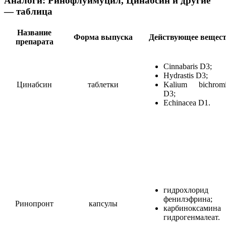
Аналоги: Ринофлуимуцил, Цинабсин и другие
— таблица
Название
Форма выпуска
Действующее вещес
препарата
Cinnabaris D3;
Hydrastis D3;
Цинабсин
таблетки
Kalium bichrom
D3;
Echinacea D1.
гидрохлорид
фенилэфрина;
Ринопронт
капсулы
карбиноксамина
гидрогенмалеат.