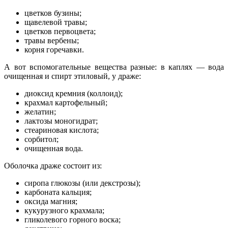
цветков бузины;
щавелевой травы;
цветков первоцвета;
травы вербены;
корня горечавки.
А вот вспомогательные вещества разные:
в каплях — вода
очищенная и спирт этиловый, у драже:
диоксид кремния (коллоид);
крахмал картофельный;
желатин;
лактозы моногидрат;
стеариновая кислота;
сорбитол;
очищенная вода.
Оболочка драже состоит из:
сиропа глюкозы (или декстрозы);
карбоната кальция;
оксида магния;
кукурузного крахмала;
гликолевого горного воска;