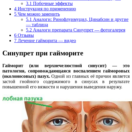
3.1
Побочные эффекты
4
Инструкция по применению
5
Чем можно заменить
5.1
Аналоги: Ринофлуимуцил, Цинабсин и другие
— таблица
5.2
Аналоги препарата Синупрет — фотогалерея
6
Отзывы
7
Лечение гайморита — видео
Синупрет при гайморите
Гайморит (или верхнечелюстной синусит) — это
патология, сопровождающаяся воспалением гайморовых
(околоносовых) пазух.
Одной из главных её причин является
застой гнойного содержимого в синусах в результате
повышенной его вязкости и нарушения выведения наружу.