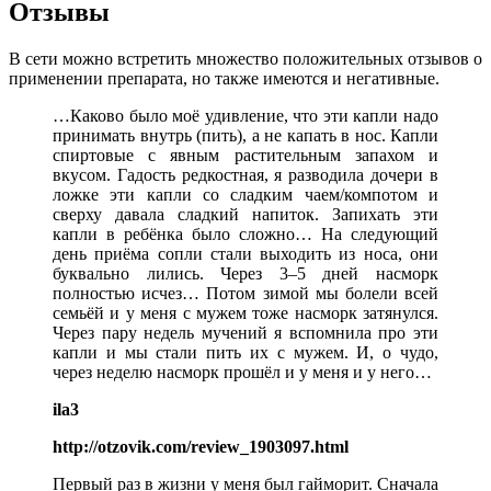
Отзывы
В сети можно
встретить множество положительных отзывов о
применении препарата, но также имеются
и негативные.
…Каково было моё удивление, что эти капли надо
принимать внутрь (пить), а не капать в нос. Капли
спиртовые с явным растительным запахом и
вкусом. Гадость редкостная, я разводила дочери в
ложке эти капли со сладким чаем/компотом и
сверху давала сладкий напиток. Запихать эти
капли в ребёнка было сложно… На следующий
день приёма сопли стали выходить из носа, они
буквально лились. Через 3–5 дней насморк
полностью исчез… Потом зимой мы болели всей
семьёй и у меня с мужем тоже насморк затянулся.
Через пару недель мучений я вспомнила про эти
капли и мы стали пить их с мужем. И, о чудо,
через неделю насморк прошёл и у меня и у него…
ila3
http://otzovik.com/review_1903097.html
Первый раз в жизни у меня был гайморит. Сначала