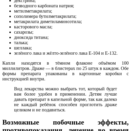
декстрина;
безводного карбоната натрия;
метилметакрилата;
сополимера бутилметакрилата;
метакрилата диметиламиноэтила;
касторового масла;
сахарозы;
диоксида титана;
талька;
шеллака;
зелёного лака и жёлто-зелёного лака Е-104 и Е-132.
Капли находятся в тёмном флаконе объёмом 100
миллилитров. Драже — в блистерах по 25 штук в каждом. Обе
формы препарата упакованы в картонные коробки с
инструкцией внутри.
Вид лекарства можно выбрать тот, который будет
вам более удобен в применении. Детям лучше
давать препарат в капельной форме, так как далеко
не каждый ребёнок способен проглотить драже
целиком и не подавиться.
Возможные побочные эффекты,
противопоказания, лечение во время