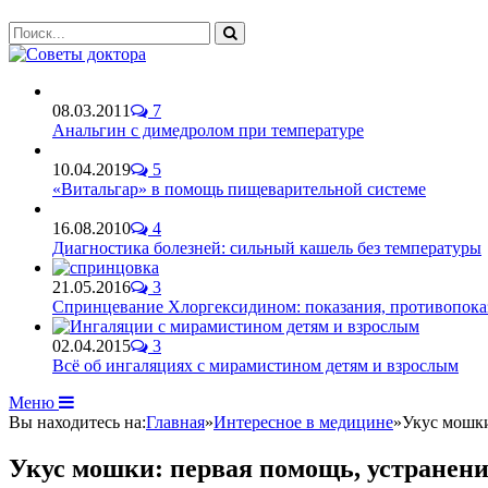
08.03.2011
7
Анальгин с димедролом при температуре
10.04.2019
5
«Витальгар» в помощь пищеварительной системе
16.08.2010
4
Диагностика болезней: сильный кашель без температуры
21.05.2016
3
Спринцевание Хлоргексидином: показания, противопока
02.04.2015
3
Всё об ингаляциях с мирамистином детям и взрослым
Меню
Вы находитесь на:
Главная
»
Интересное в медицине
»
Укус мошки
Укус мошки: первая помощь, устранени