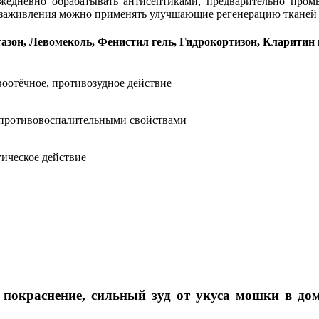
жедневно обрабатывать антисептиками, предварительно пром
 заживления можно применять улучшающие регенерацию тканей с
азон, Левомеколь, Фенистил гель, Гидрокортизон, Кларитин 
оотёчное, противозудное действие
 противовоспалительными свойствами
гическое действие
 покраснение, сильный зуд от укуса мошки в дом