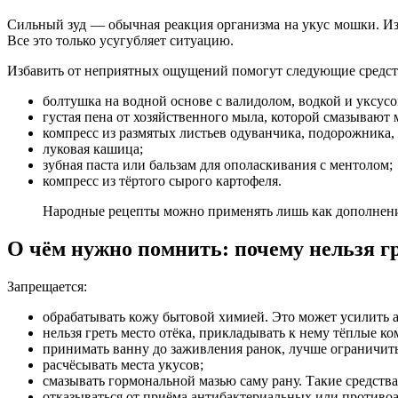
Сильный зуд — обычная реакция организма на укус мошки. Из-
Все это только усугубляет ситуацию.
Избавить от неприятных ощущений помогут следующие средст
болтушка на водной основе с валидолом, водкой и уксусом
густая пена от хозяйственного мыла, которой смазывают м
компресс из размятых листьев одуванчика, подорожника,
луковая кашица;
зубная паста или бальзам для ополаскивания с ментолом;
компресс из тёртого сырого картофеля.
Народные рецепты можно применять лишь как дополнение
О чём нужно помнить: почему нельзя гр
Запрещается:
обрабатывать кожу бытовой химией. Это может усилить 
нельзя греть место отёка, прикладывать к нему тёплые к
принимать ванну до заживления ранок, лучше ограничит
расчёсывать места укусов;
смазывать гормональной мазью саму рану. Такие средства
отказываться от приёма антибактериальных или противо