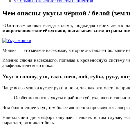
9
Отзывы о лечении: советы пациентов
Чем опасны укусы чёрной / белой (зем
«Охотятся» мошки всегда стаями, поджидая своих жертв н
микроскопические её кусочки, высасывая затем из раны ли
Мошка — это мелкое насекомое, которое доставляет большие н
Именно слюна насекомого, попадая в кровеносную систему ч
анафилактического шока.
Укус в голову, ухо, глаз, шею, лоб, губы, руку, ног
Чаще всего мошка кусает руки и ноги, так как эти места непр
Особенно опасны укусы в районе губ, уха, шеи и слизис
Чем болезненнее укус, тем более явственно проявляется аллерг
Наибольший дискомфорт ощущает человек в том случае, если
нарастает, возникает боль.