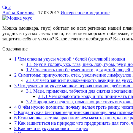
2
Алёна Климова
17.03.2017
Интересное в медицине
Мошка (мошкара, гнус) обитает во всех регионах нашей пла
угодно: в густых лесах тайги, на тёплом морском побережье,
защитить себя от укусов? Какое лечение необходимо? Как снять 
Содержание
1
Чем опасны укусы чёрной / белой (земляной) мошки
1.1
Укус в голову, ухо, глаз, шею, лоб, губы, руку, н
1.2
Опасность при беременности, для детей, людей,
2
Симптомы: припухлость, отёк, увеличение лимфоузлов,
2.1
От чего зависит выраженность реакции на укус: 
3
Что делать при укусе мошки: первая помощь, действия
3.1
Мази, примочки, таблетки для снятия воспаления
3.1.1
Чем обработать кожу и что принимать пр
3.2
Народные средства, помогающие снять опухоль, 
4
О чём нужно помнить: почему нельзя греть ранку, чесат
5
Когда нужна быстрая медицинская помощь: чем поможе
6
Если мошка застала врасплох: чем мазать ранку, какие
7
Как защититься на природе: что предпринять для того, 
8
Как лечить укусы мошки — видео