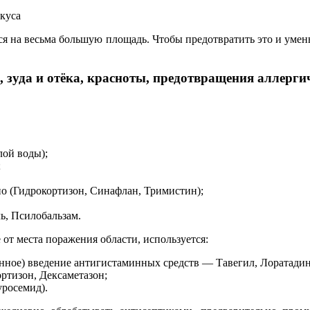
укуса
ется на весьма большую площадь. Чтобы предотвратить это и ум
, зуда и отёка, красноты, предотвращения аллерги
лой воды);
;
о (Гидрокортизон, Синафлан, Тримистин);
ь, Псилобальзам.
от места поражения области, используется:
нное) введение антигистаминных средств — Тавегил, Лоратадин,
ртизон, Дексаметазон;
уросемид).