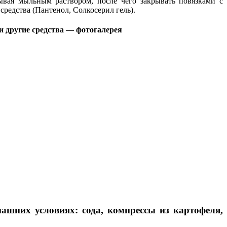
ывая мыльным раствором, после чего закрывать повязками с
редства (Пантенол, Солкосерил гель).
и другие средства — фотогалерея
ашних условиях: сода, компрессы из картофеля,