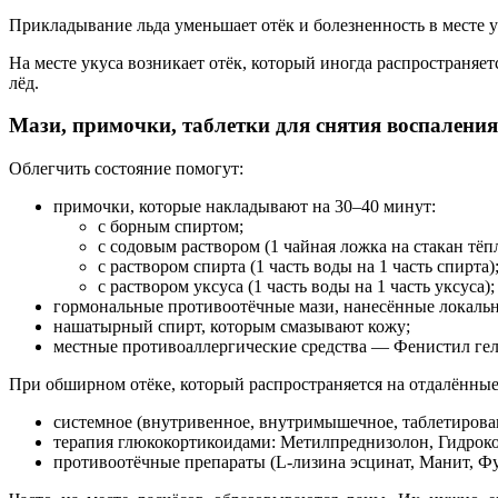
Прикладывание льда уменьшает отёк и болезненность в месте 
На месте укуса возникает отёк, который иногда распространя
лёд.
Мази, примочки, таблетки для снятия воспаления
Облегчить состояние помогут:
примочки, которые накладывают на 30–40 минут:
с борным спиртом;
с содовым раствором (1 чайная ложка на стакан тёп
с раствором спирта (1 часть воды на 1 часть спирта)
с раствором уксуса (1 часть воды на 1 часть уксуса);
гормональные противоотёчные мази, нанесённые локальн
нашатырный спирт, которым смазывают кожу;
местные противоаллергические средства — Фенистил гел
При обширном отёке, который распространяется на отдалённые 
системное (внутривенное, внутримышечное, таблетирова
терапия глюкокортикоидами: Метилпреднизолон, Гидроко
противоотёчные препараты (L-лизина эсцинат, Манит, Ф