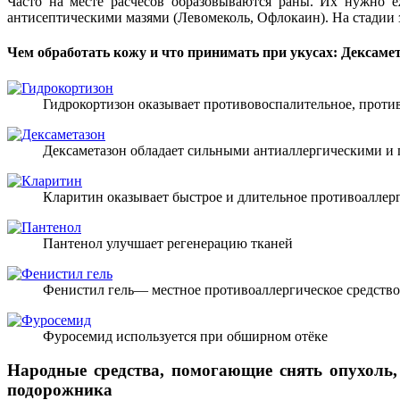
Часто на месте расчёсов образовываются раны. Их нужно е
антисептическими мазями (Левомеколь, Офлокаин). На стадии
Чем обработать кожу и что принимать при укусах: Дексамет
Гидрокортизон оказывает противовоспалительное, против
Дексаметазон обладает сильными антиаллергическими и
Кларитин оказывает быстрое и длительное противоаллер
Пантенол улучшает регенерацию тканей
Фенистил гель— местное противоаллергическое средство
Фуросемид используется при обширном отёке
Народные средства, помогающие снять опухоль,
подорожника