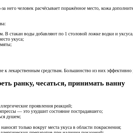
за него человек расчёсывает поражённое место, кожа дополнител
ва:
. В стакан воды добавляют по 1 столовой ложке водки и уксуса, 
есто укуса;
 мяты;
 к лекарственным средствам. Большинство из них эффективно у
еть ранку, чесаться, принимать ванну
аллергические проявления реакций;
омпрессы — это ухудшит состояние пострадавшего;
ься душем;
 наносят только вокруг места укуса в области покраснения;
аллергических препаратов при наличии показаний;