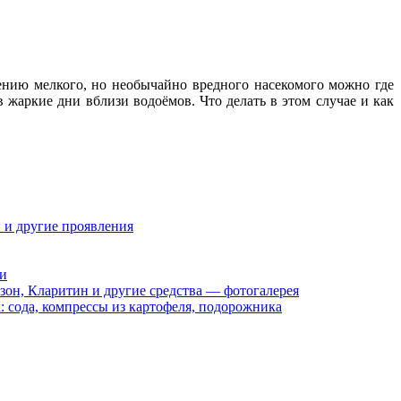
ению мелкого, но необычайно вредного насекомого можно где
 жаркие дни вблизи водоёмов. Что делать в этом случае и как
 и другие проявления
ии
зон, Кларитин и другие средства — фотогалерея
 сода, компрессы из картофеля, подорожника