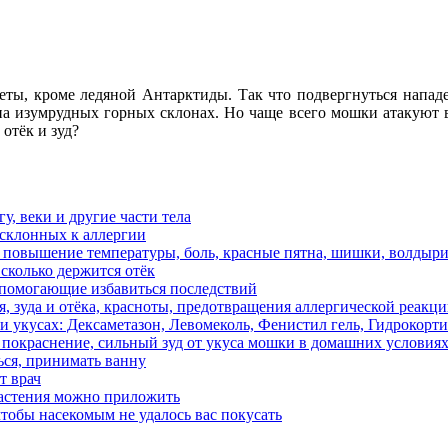
неты, кроме ледяной Антарктиды. Так что подвергнуться напад
 на изумрудных горных склонах. Но чаще всего мошки атакуют в
отёк и зуд?
огу, веки и другие части тела
 склонных к аллергии
 повышение температуры, боль, красные пятна, шишки, волдыри
сколько держится отёк
, помогающие избавиться последствий
, зуда и отёка, красноты, предотвращения аллергической реакц
и укусах: Дексаметазон, Левомеколь, Фенистил гель, Гидрокорти
покраснение, сильный зуд от укуса мошки в домашних условиях:
ься, принимать ванну
т врач
 растения можно приложить
чтобы насекомым не удалось вас покусать