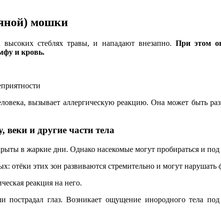
ляной) мошки
а высоких стеблях травы, и нападают внезапно.
При этом о
мфу и кровь.
еприятности
еловека, вызывает аллергическую реакцию. Она может быть ра
у, веки и другие части тела
икрыты в жаркие дни. Однако насекомые могут пробираться и под
тых: отёки этих зон развиваются стремительно и могут нарушат
ическая реакция на него.
 пострадал глаз. Возникает ощущение инородного тела под в