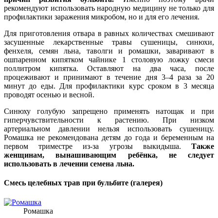
рекомендуют использовать народную медицину не только для
профилактики заражения микробом, но и для его лечения.
Для приготовления отвара в равных количествах смешивают
засушенные лекарственные травы сушеницы, синюхи,
фенхеля, семян льна, таволги и ромашки, заваривают в
ошпаренном кипятком чайнике 1 столовую ложку смеси
поллитром кипятка. Оставляют на два часа, после
процеживают и принимают в течение дня 3–4 раза за 20
минут до еды. Для профилактики курс сроком в 3 месяца
проводят осенью и весной.
Синюху голубую запрещено применять натощак и при
гиперчувствительности к растению. При низком
артериальном давлении нельзя использовать сушеницу.
Ромашка не рекомендована детям до года и беременным на
первом триместре из-за угрозы выкидыша.
Также
женщинам, вынашивающим ребёнка, не следует
использовать в лечении семена льна.
Смесь целебных трав при бульбите (галерея)
Ромашка