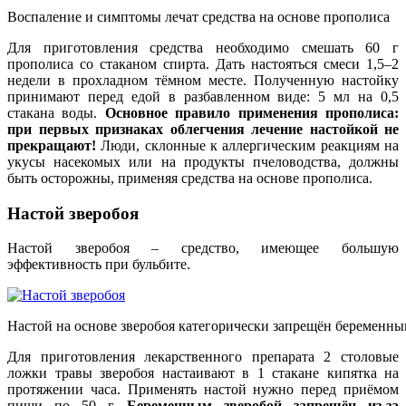
Воспаление и симптомы лечат средства на основе прополиса
Для приготовления средства необходимо смешать 60 г
прополиса со стаканом спирта. Дать настояться смеси 1,5–2
недели в прохладном тёмном месте. Полученную настойку
принимают перед едой в разбавленном виде: 5 мл на 0,5
стакана воды.
Основное правило применения прополиса:
при первых признаках облегчения лечение настойкой не
прекращают!
Люди, склонные к аллергическим реакциям на
укусы насекомых или на продукты пчеловодства, должны
быть осторожны, применяя средства на основе прополиса.
Настой зверобоя
Настой зверобоя – средство, имеющее большую
эффективность при бульбите.
Настой на основе зверобоя категорически запрещён беременн
Для приготовления лекарственного препарата 2 столовые
ложки травы зверобоя настаивают в 1 стакане кипятка на
протяжении часа. Применять настой нужно перед приёмом
пищи по 50 г.
Беременным зверобой запрещён из-за