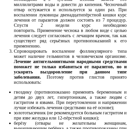
миллилитрами воды и довести до кипения. Чесночный
отвар остужается и используется за один раз. При
воспалении луковицы двенадцатипёрстной кишки курс
лечения от паразитов должен состоять из 7 процедур.
Спустя 2 недели курс необходимо
повторить. Применение чеснока в любом виде с целью
лечения следует согласовать с лечащим врачом, так как
существует ряд серьёзных противопоказаний к его
применению.
Спровоцировать воспаление фолликулярного типа
может наличие гельминтов в человеческом организме.
Лечение антигельминтными народными средствами
поможет не только избавиться от паразитов, но и
ускорить выздоровление при данном типе
заболевания.
Поэтому против глистов принято
использовать:
гвоздику (противопоказано применять беременным и
детям до двух лет, гипертоникам, а также людям с
гастритом и язвами. При переутомлении и напряжении
лучше избежать лечения средствами на её основе);
золототысячник (не рекомендуется больным гастритом и
при язве желудка или 12-пёрстной кишки);
берёзу (отвары не желательны женщинам,
вынашивающим ребёнка, а также противопоказаны при