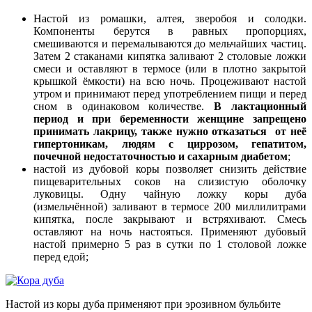
Настой из ромашки, алтея, зверобоя и солодки.
Компоненты
берутся в равных пропорциях,
смешиваются и перемалываются до мельчайших частиц.
Затем 2 стаканами кипятка заливают 2 столовые ложки
смеси и оставляют в термосе (или в плотно закрытой
крышкой ёмкости) на всю ночь. Процеживают настой
утром и принимают перед употреблением пищи и перед
сном в одинаковом количестве.
В лактационный
период и при беременности женщине запрещено
принимать лакрицу, также нужно отказаться от неё
гипертоникам, людям с циррозом, гепатитом,
почечной недостаточностью и сахарным диабетом
;
настой из дубовой коры позволяет снизить действие
пищеварительных соков на слизистую оболочку
луковицы. Одну чайную ложку коры дуба
(измельчённой) заливают в термосе 200 миллилитрами
кипятка, после закрывают и встряхивают. Смесь
оставляют на ночь настояться. Применяют дубовый
настой примерно 5 раз в сутки по 1 столовой ложке
перед едой;
Настой из коры дуба применяют при эрозивном бульбите