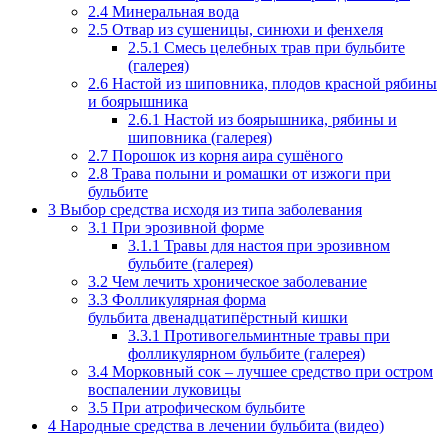
2.4
Минеральная вода
2.5
Отвар из сушеницы, синюхи и фенхеля
2.5.1
Смесь целебных трав при бульбите
(галерея)
2.6
Настой из шиповника, плодов красной рябины
и боярышника
2.6.1
Настой из боярышника, рябины и
шиповника (галерея)
2.7
Порошок из корня аира сушёного
2.8
Трава полыни и ромашки от изжоги при
бульбите
3
Выбор средства исходя из типа заболевания
3.1
При эрозивной форме
3.1.1
Травы для настоя при эрозивном
бульбите (галерея)
3.2
Чем лечить хроническое заболевание
3.3
Фолликулярная форма
бульбита двенадцатипёрстный кишки
3.3.1
Противогельминтные травы при
фолликулярном бульбите (галерея)
3.4
Морковный сок – лучшее средство при остром
воспалении луковицы
3.5
При атрофическом бульбите
4
Народные средства в лечении бульбита (видео)