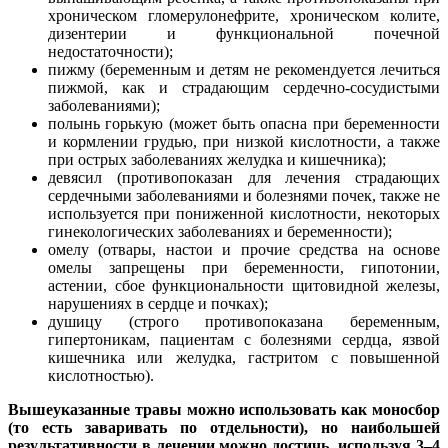
хроническом гломерулонефрите, хроническом колите,
дизентерии и функциональной почечной
недостаточности);
пижму (беременным и детям не рекомендуется лечиться
пижмой, как и страдающим сердечно-сосудистыми
заболеваниями);
полынь горькую (может быть опасна при беременности
и кормлении грудью, при низкой кислотности, а также
при острых заболеваниях желудка и кишечника);
девясил (противопоказан для лечения страдающих
сердечными заболеваниями и болезнями почек, также не
используется при пониженной кислотности, некоторых
гинекологических заболеваниях и беременности);
омелу (отвары, настои и прочие средства на основе
омелы запрещены при беременности, гипотонии,
астении, сбое функциональности щитовидной железы,
нарушениях в сердце и почках);
душицу (строго противопоказана беременным,
гипертоникам, пациентам с болезнями сердца, язвой
кишечника или желудка, гастритом с повышенной
кислотностью).
Вышеуказанные травы можно использовать как моносбор
(то есть заваривать по отдельности), но наибольшей
результативности в лечении можно достичь, используя 3–4