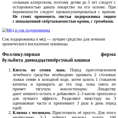
сильным аллергеном, поэтому детям до 3 лет следует с
осторожностью давать лекарство на его основе. При
беременности следует проконсультироваться с врачом.
Не стоит применять листья подорожника людям
с повышенной свёртываемостью крови, с тромбами.
Сок подорожника и мёд — лучшее средство для лечения
хронического воспаления луковицы
Фолликулярная форма
бульбита двенадцатипёрстный кишки
Кисель из семян льна.
Перед приготовлением
лечебного средства необходимо промыть 2 столовые
ложки семян в холодной воде, затем залить 1 стаканом
кипятка и проварить до тех пор, пока смесь не
примет тягучую консистенцию. Лекарству
дают немного остыть и добавляют 2–3 капли прополиса
для лучшего эффекта. Разделяют микстуру на 3
одинаковые части и принимают 3 раза в день перед
едой;
Клизма с чесноком.
Приготовить её просто. Для этого
необходимо 2–3 зубчика чеснока залить 100