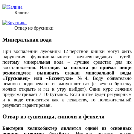
Калина
Отвар из брусники
Минеральная вода
При воспалении луковицы 12-перстной кишки могут быть
нарушения функциональности желчевыводящих путей,
поэтому минеральная вода – лучшее средство для их
восстановления.
Натощак за полчаса до приёма пищи
рекомендуют выпивать стакан минеральной воды
«Трускавец» или «Ессентуки» №4.
Воду обязательно
немного подогревают и выпускают газ (с вечера бутылку
можно открыть и газ к утру выйдет). Один курс лечения
предусматривает 7–10 бутылок. Если питьё будет регулярным
и к воде относиться как к лекарству, то положительный
результат гарантирован.
Отвар из
сушеницы, синюхи и фенхеля
Бактерия хеликобактер является одной из основных
причин развития бульбита.
Именно поэтому врачи