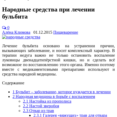
Народные средства при лечении
бульбита
0
Алёна Климова
01.12.2015
Пищеварение
Лечение бульбита основано на устранении причин,
вызывающих заболевание, и носит комплексный характер. В
терапии недуга важно не только остановить воспаление
луковицы двенадцатипёрстной кишки, но и сделать всё
возможное по восстановлению этого органа. Именно поэтому
вместе с медикаментозными препаратами используют и
средства народной медицины.
Содержание
1
Бульбит – заболевание, которое нуждается в лечении
2
Народная медицина в борьбе с воспалением
2.1
Настойка из прополиса
2.2
Настой зверобоя
2.3
Отвар из трав
2.3.1
Галерея «вяжущих» трав для отвара