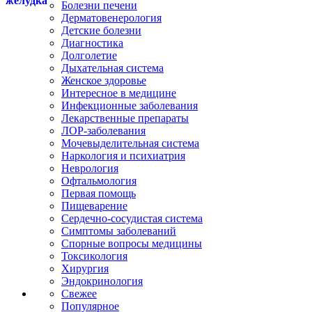
Болезни печени
Дерматовенерология
Детские болезни
Диагностика
Долголетие
Дыхательная система
Женское здоровье
Интересное в медицине
Инфекционные заболевания
Лекарственные препараты
ЛОР-заболевания
Мочевыделительная система
Наркология и психиатрия
Неврология
Офтальмология
Первая помощь
Пищеварение
Сердечно-сосудистая система
Симптомы заболеваний
Спорные вопросы медицины
Токсикология
Хирургия
Эндокринология
Свежее
Популярное