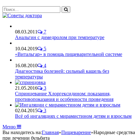
08.03.2011
7
Анальгин с димедролом при температуре
10.04.2019
5
«Витальгар» в помощь пищеварительной системе
16.08.2010
4
Диагностика болезней: сильный кашель без
температуры
21.05.2016
3
Спринцевание Хлоргексидином: показания,
противопоказания и особенности проведения
02.04.2015
3
Всё об ингаляциях с мирамистином детям и взрослым
Меню
Вы находитесь на:
Главная
»
Пищеварение
»
Народные средства
при лечении бульбита