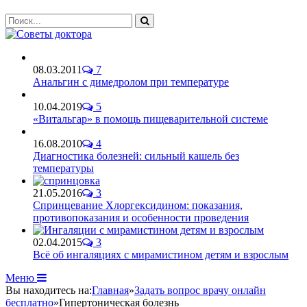
08.03.2011
7
Анальгин с димедролом при температуре
10.04.2019
5
«Витальгар» в помощь пищеварительной системе
16.08.2010
4
Диагностика болезней: сильный кашель без
температуры
21.05.2016
3
Спринцевание Хлоргексидином: показания,
противопоказания и особенности проведения
02.04.2015
3
Всё об ингаляциях с мирамистином детям и взрослым
Меню
Вы находитесь на:
Главная
»
Задать вопрос врачу онлайн
бесплатно
»
Гипертоническая болезнь