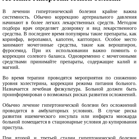
В лечении гипертонической болезни крайне важна
системность. Обычно коррекцию артериального давления
начинают в более легких лекарственных средств. Методом
подбора врач определяет дозировку и вид лекарственного
средства. В последнее время популярны такие препараты, как
коринфар, веропамил, капотен, каптоприл. Особое место
занимают мочегонные средства, такие как верошпирон,
фуросемид. При их использовании важно помнить о
коррекции солевого баланса. Одновременно с мочегонными
средствами принимайте препараты, содержащие калий и
магний.
Во время терапии проводятся мероприятия по снижению
уровня холестерина, коррекции режима питания больного.
Назначается лечебная физкультура. Больной должен быть
проинформирован о возможных рисках развития осложнений.
Обычно лечение гипертонической болезни без осложнений
проводится в амбулаторных условиях. В случае риска
развития ишемического инсульта или инфаркта миокарда
больной помещается в стационарные условия до купирования
приступа.
При второй и третьей стадии гипертонической болезни