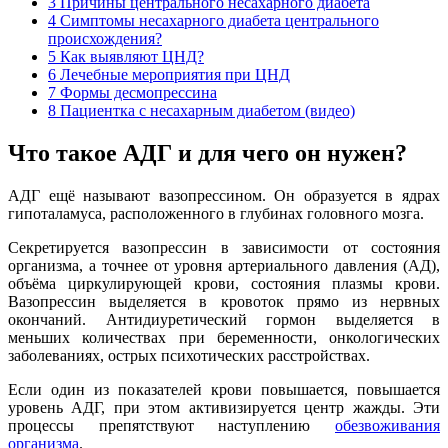
3
Причины центрального несахарного диабета
4
Симптомы несахарного диабета центрального
происхождения?
5
Как выявляют ЦНД?
6
Лечебные мероприятия при ЦНД
7
Формы десмопрессина
8
Пациентка с несахарным диабетом (видео)
Что такое АДГ и для чего он нужен?
АДГ ещё называют вазопрессином. Он образуется в ядрах
гипоталамуса, расположенного в глубинах головного мозга.
Секретируется вазопрессин в зависимости от состояния
организма, а точнее от уровня артериального давления (АД),
объёма циркулирующей крови, состояния плазмы крови.
Вазопрессин выделяется в кровоток прямо из нервных
окончаний. Антидиуретический гормон выделяется в
меньших количествах при беременности, онкологических
заболеваниях, острых психотических расстройствах.
Если один из показателей крови повышается, повышается
уровень АДГ, при этом активизируется центр жажды. Эти
процессы препятствуют наступлению
обезвоживания
организма
.