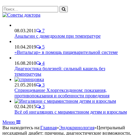
08.03.2011
7
Анальгин с димедролом при температуре
10.04.2019
5
«Витальгар» в помощь пищеварительной системе
16.08.2010
4
Диагностика болезней: сильный кашель без
температуры
21.05.2016
3
Спринцевание Хлоргексидином: показания,
противопоказания и особенности проведения
02.04.2015
3
Всё об ингаляциях с мирамистином детям и взрослым
Меню
Вы находитесь на:
Главная
»
Эндокринология
»
Центральный
несахарный диабет: причины, диагностические возможности,