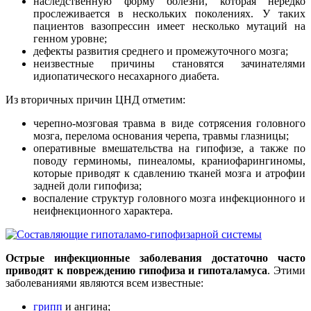
наследственную форму болезни, которая нередко
прослеживается в нескольких поколениях. У таких
пациентов вазопрессин имеет несколько мутаций на
генном уровне;
дефекты развития среднего и промежуточного мозга;
неизвестные причины становятся зачинателями
идиопатического несахарного диабета.
Из вторичных причин ЦНД отметим:
черепно-мозговая травма в виде сотрясения головного
мозга, перелома основания черепа, травмы глазницы;
оперативные вмешательства на гипофизе, а также по
поводу герминомы, пинеаломы, краниофарингиномы,
которые приводят к сдавлению тканей мозга и атрофии
задней доли гипофиза;
воспаление структур головного мозга инфекционного и
неифнекционного характера.
Острые инфекционные заболевания достаточно часто
приводят к повреждению гипофиза и гипоталамуса
. Этими
заболеваниями являются всем известные:
грипп
и ангина;