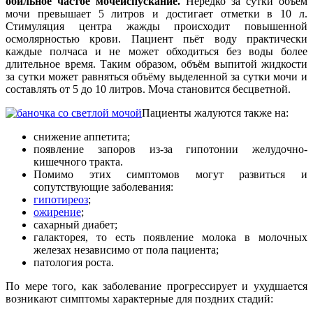
обильное частое мочеиспускание.
Нередко за сутки объём
мочи превышает 5 литров и достигает отметки в 10 л.
Стимуляция центра жажды происходит повышенной
осмолярностью крови. Пациент пьёт воду практически
каждые полчаса и не может обходиться без воды более
длительное время. Таким образом, объём выпитой жидкости
за сутки может равняться объёму выделенной за сутки мочи и
составлять от 5 до 10 литров. Моча становится бесцветной.
Пациенты жалуются также на:
снижение аппетита;
появление запоров из-за гипотонии желудочно-
кишечного тракта.
Помимо этих симптомов могут развиться и
сопутствующие заболевания:
гипотиреоз
;
ожирение
;
сахарный диабет;
галакторея, то есть появление молока в молочных
железах независимо от пола пациента;
патология роста.
По мере того, как заболевание прогрессирует и ухудшается
возникают симптомы характерные для поздних стадий: