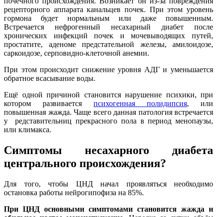
почечного происхождения. Возникает он из-за повреждения
рецепторного аппарата канальцев почек. При этом уровень
гормона будет нормальным или даже повышенным.
Встречается нефрогенный несахарный диабет после
хронических инфекций почек и мочевыводящих путей,
простатите, аденоме предстательной железы, амилоидозе,
саркоидозе, серповидно-клеточной анемии.
При этом происходит снижение уровня АДГ и уменьшается
обратное всасывание воды.
Ещё одной причиной становится нарушение психики, при
котором развивается
психогенная полидипсия
, или
повышенная жажда. Чаще всего данная патология встречается
у редставительниц прекрасного пола в период менопаузы,
или климакса.
Симптомы несахарного диабета
центрального происхождения?
Для того, чтобы ЦНД начал проявляться необходимо
остановка работы нейрогипофиза на 85%.
При ЦНД основными симптомами становится жажда и