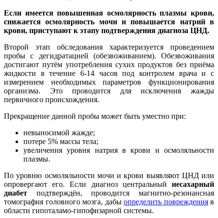
Если имеется повышенная осмолярность плазмы крови,
снижается осмолярность мочи и повышается натрий в
крови, приступают к этапу подтверждения диагноза ЦНД.
Второй этап обследования характеризуется проведением
пробы с дегидратацией (обезвоживанием). Обезвоживания
достигают путём употребления сухих продуктов без приёма
жидкости в течение 6-14 часов под контролем врача и с
измерением необходимых параметров функционирования
организма. Это проводится для исключения жажды
первичного происхождения.
Прекращение данной пробы может быть уместно при:
невыносимой жажде;
потере 5% массы тела;
увеличения уровня натрия в крови и осмоляльности
плазмы.
По уровню осмоляльности мочи и крови выявляют ЦНД или
опровергают его. Если диагноз центральный
несахарный
диабет
подтверждён, проводится магнитно-резонансная
томография головного мозга, дабы
определить повреждения
в
области гипоталамо-гипофизарной системы.