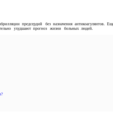
илляции предсердий без назначения антикоагулянтов. Ещё
ительно ухудшают прогноз жизни больных людей.
ы?