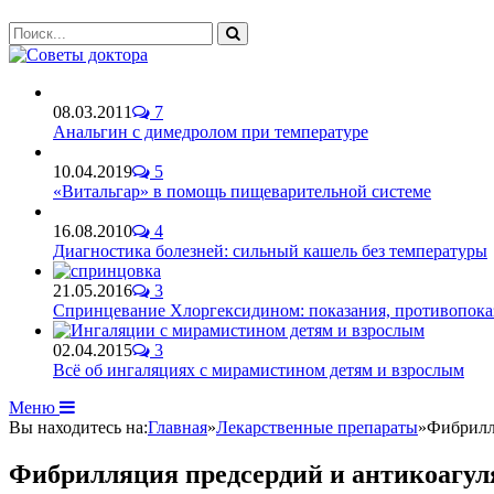
08.03.2011
7
Анальгин с димедролом при температуре
10.04.2019
5
«Витальгар» в помощь пищеварительной системе
16.08.2010
4
Диагностика болезней: сильный кашель без температуры
21.05.2016
3
Спринцевание Хлоргексидином: показания, противопока
02.04.2015
3
Всё об ингаляциях с мирамистином детям и взрослым
Меню
Вы находитесь на:
Главная
»
Лекарственные препараты
»
Фибрилл
Фибрилляция предсердий и антикоагу