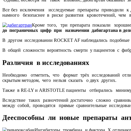
Все без исключения исследуемые препараты приводили к 
намного безопаснее в риске развития кровотечений, чем 
Кроме того, три препарата показали хорошие
до пограничных цифр при назначении дабигартана в дозир
В другом исследовании ROCKET AF наблюдались подобные т
В общей сложности вероятность смерти у пациентов с фиб
Различия в исследованиях
Необходимо отметить, что формат трёх исследований отлич
скрытым методом, чего нельзя сказать о двух других.
Также в RE-LY и ARISTOTLE пациенты отбирались минимум
Вследствие таких разночтений достаточно сложно сравни
между собой, проводятся прямые сравнительные исследова
Дееспособны ли новые
препараты ан
Ингибиторы тромбина и фактора Х отличают