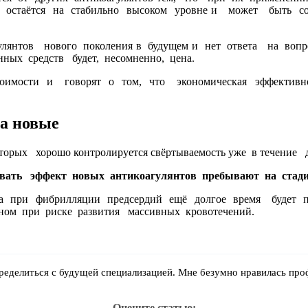
 остаётся на стабильно высоком уровне и может быть со
улянтов нового поколения в будущем и нет ответа на во
ных средств будет, несомненно, цена.
тоимости и говорят о том, что экономическая эффектив
а новые
торых хорошо контролируется свёртываемость уже в течение 
ать эффект новых антикоагулянтов пребывают на стадии
та при фибрилляции предсердий ещё долгое время будет п
вном при риске развития массивных кровотечений.
пределиться с будущей специализацией. Мне безумно нравилась проф
Оцените статью: