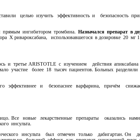
ставили целью изучить эффективность и безопасность при
ся прямым ингибитором тромбина.
Назначался препарат в д
а Х ривароксабана, использовавшегося в дозировке 20 мг 1 
и третье ARISTOTLE с изучением действия апиксабана в 
ло участие более 18 тысяч пациентов. Больных разделили 
.
го эффективнее и безопаснее варфарина, причём сниж
лицо. Все новые лекарственные препараты оказались нам
ого инсульта.
ического инсульта был отмечен только дабигартан. Он д
значительно больший эффект, как препарат снижающий риск г