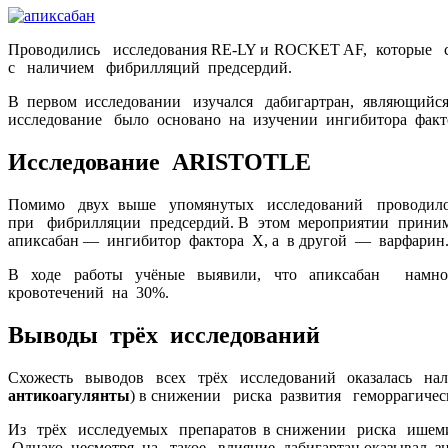
Проводились исследования RE-LY и ROCKET AF, которые 
с наличием фибрилляций предсердий.
В первом исследовании изучался дабигартран, являющий
исследование было основано на изучении ингибитора фактор
Исследование ARISTOTLE
Помимо двух выше упомянутых исследований проводилось 
при фибрилляции предсердий. В этом мероприятии принима
апиксабан — ингибитор фактора Х, а в другой — варфарин
В ходе работы учёные выявили, что апиксабан намно
кровотечений на 30%.
Выводы трёх исследований
Схожесть выводов всех трёх исследований оказалась на
антикоагулянты
) в снижении риска развития геморрагическ
Из трёх исследуемых препаратов в снижении риска ишем
Однако, несмотря на такое влияние, дабигартан оказывал 