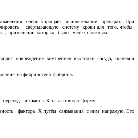
рименения очень упрощает использование препарата. При
олировать свёртывающую систему крови для того, чтобы
янты, применение которых было менее сложным.
сходит повреждение внутренней выстилки сосуда, тканевой
ование из фибриногена фибрина.
 переход витамина К в активную форму.
вность фактора Х путём связывания с ним напрямую. Это