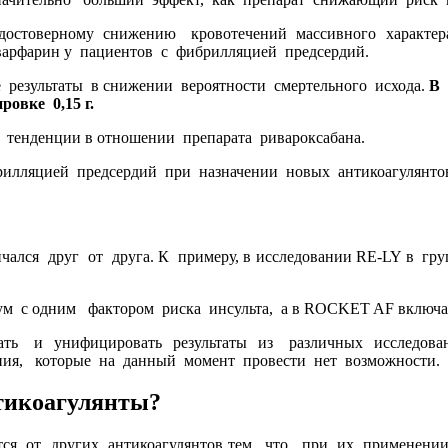
достоверному снижению кровотечений массивного характер
варфарин у пациентов с фибрилляцией предсердий.
 результаты в снижении вероятности смертельного исхода.
В 
овке 0,15 г.
енденции в отношении препарата ривароксабана.
рилляцией предсердий при назначении новых антикоагулянто
ался друг от друга. К примеру, в исследовании RE-LY в гр
 с одним фактором риска инсульта, а в ROCKET AF включа
вать и унифицировать результаты из различных исследова
ния, которые на данный момент провести нет возможности.
тикоагулянты
?
ся от других антикоагулянтов тем, что при их применени