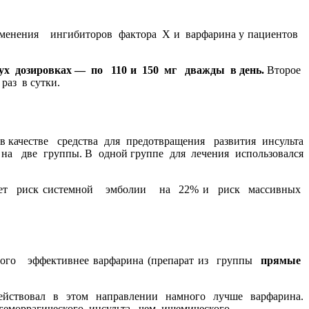
менения ингибиторов фактора Х и варфарина у пациентов
вух дозировках — по 110 и 150 мг дважды в день.
Второе
раз в сутки.
качестве средства для предотвращения развития инсульта
на две группы. В одной группе для лечения использовался
ает риск системной эмболии на 22% и риск массивных
ного эффективнее варфарина (препарат из группы
прямые
ействовал в этом направлении намного лучше варфарина.
еморрагического инсульта, чем ишемического.