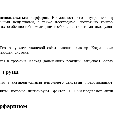
использоваться варфарин.
Возможность его внутреннего п
нными веществами, а также необходимо постоянно контр
этих особенностей медицине требовались новые антикоагул
Его запускает тканевой свёртывающий фактор. Когда прои
ывающей системы.
ся в тромбин. Каскад дальнейших реакций запускает образ
 групп
ния, а
антикоагулянты непрямого действия
предотвращают
нты, которые ингибируют фактор Х. Они подавляют акти
арфарином