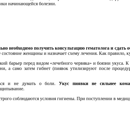
ики начинающейся болезни.
ьно необходимо получить консультацию гематолога и сдать 
 состояние женщины и назначает схему лечения. Как правило, ку
ий барьер перед видом «лечебного червяка» и боязни укуса. К 
зни, а само затем гибнет (пиявок утилизируют после процеду
иться и не думать о боли.
Укус пиявки не сильнее кома
ощипывание.
строго соблюдаются условия гигиены. При поступлении в медици