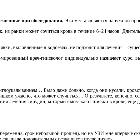
езненные при обследовании.
Эти места являются наружной про
к. из ранки может сочиться кровь в течение 6–24 часов. Длител
явки, выловленные в водоёмах, не подходят для лечения – сущес
омированный врач-гинеколог индивидуально назначает курс, вы
 иглоукалыванием… Было даже больно, когда они кусали, крово
ишком ужасно, что может случиться… О результате, конечно, сей
ания лечения гирудин, который выпускают пиявки в кровь, ещё д
 беременна, срок небольшой прошёл), но на УЗИ мне впервые ска
го слышала положительных результатов после пиявок.