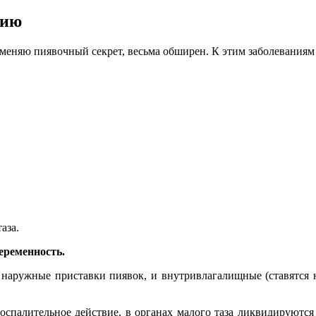
нию
меняю пиявочный секрет, весьма обширен. К этим заболеваниям 
аза.
еременность.
наружные приставки пиявок, и внутривлагалищные (ставятся н
воспалительное действие, в органах малого таза ликвидируются