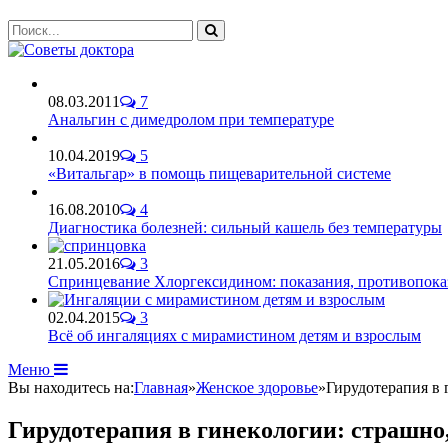
08.03.2011
7
Анальгин с димедролом при температуре
10.04.2019
5
«Витальгар» в помощь пищеварительной системе
16.08.2010
4
Диагностика болезней: сильный кашель без температуры
21.05.2016
3
Спринцевание Хлоргексидином: показания, противопока
02.04.2015
3
Всё об ингаляциях с мирамистином детям и взрослым
Меню
Вы находитесь на:
Главная
»
Женское здоровье
»
Гирудотерапия в 
Гирудотерапия в гинекологии: страшно