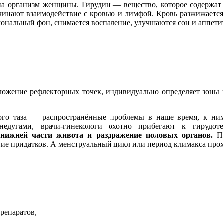
 на организм женщины. Гирудин — вещество, которое содержат 
чинают взаимодействие с кровью и лимфой. Кровь разжижается
ональный фон, снимается воспаление, улучшаются сон и аппети
ложение рефлекторных точек, индивидуально определяет зоны в
го таза — распространённые проблемы в наше время, к ним 
недугами, врачи-гинекологи охотно прибегают к гирудот
 нижней части живота и раздражение половых органов.
Пр
ние придатков. А менструальный цикл или период климакса прох
репаратов,