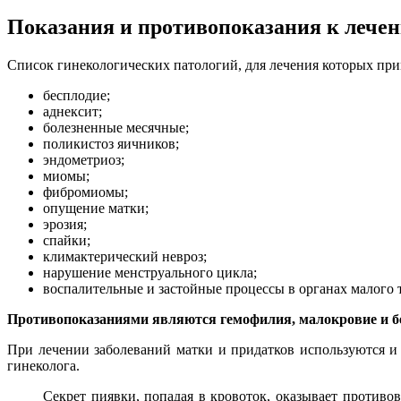
Показания и противопоказания к лече
Список гинекологических патологий, для лечения которых при
бесплодие;
аднексит;
болезненные месячные;
поликистоз яичников;
эндометриоз;
миомы;
фибромиомы;
опущение матки;
эрозия;
спайки;
климактерический невроз;
нарушение менструального цикла;
воспалительные и застойные процессы в органах малого т
Противопоказаниями являются гемофилия, малокровие и б
При лечении заболеваний матки и придатков используются и 
гинеколога.
Секрет пиявки, попадая в кровоток, оказывает противо