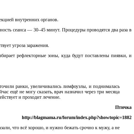
екцией внутренних органов.
ьность сеанса — 30–45 минут. Процедуры проводятся два раза в
твует угроза заражения.
бирает рефлекторные зоны, куда будут поставлены пиявки, и
точили ранки, увеличивались лимфоузлы, и поднималась
час ещё не могу сказать, врач назначил через три месяца
ействует и проходит лечение.
Птичка
http://blagmama.ru/forum/index.php?showtopic=1882
зали, что всё хорошо, и нужно бежать срочно к мужу, а не