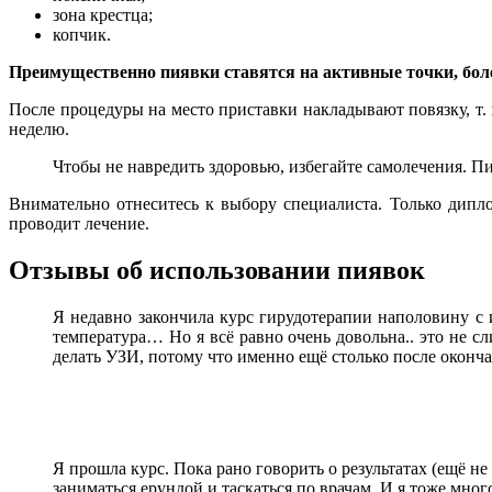
зона крестца;
копчик.
Преимущественно пиявки ставятся на активные точки, бол
После процедуры на место приставки накладывают повязку, т. 
неделю.
Чтобы не навредить здоровью, избегайте самолечения. Пи
Внимательно отнеситесь к выбору специалиста. Только дипл
проводит лечение.
Отзывы об использовании пиявок
Я недавно закончила курс гирудотерапии наполовину с
температура… Но я всё равно очень довольна.. это не сл
делать УЗИ, потому что именно ещё столько после оконч
Я прошла курс. Пока рано говорить о результатах (ещё не
заниматься ерундой и таскаться по врачам. И я тоже мно