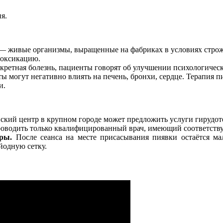
я.
 живые организмы, выращенные на фабриках в условиях строж
токсикацию.
нкретная болезнь, пациенты говорят об улучшении психологическ
 могут негативно влиять на печень, бронхи, сердце. Терапия п
и.
кий центр в крупном городе может предложить услуги гирудот
оводить только квалифицированный врач, имеющий соответств
ры.
После сеанса на месте присасывания пиявки остаётся мал
йодную сетку.