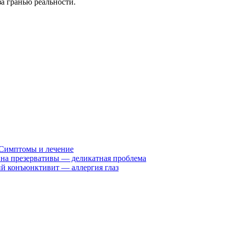
за гранью реальности.
 Симптомы и лечение
 на презервативы — деликатная проблема
й конъюнктивит — аллергия глаз