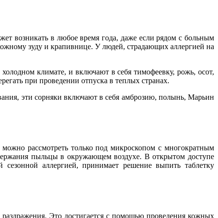
ожет возникать в любое время года, даже если рядом с больным
кожному зуду и крапивнице. У людей, страдающих аллергией на
олодном климате, и включают в себя тимофеевку, рожь, осот,
регать при проведении отпуска в теплых странах.
вания, эти сорняки включают в себя амброзию, полынь, Марьин
 можно рассмотреть только под микроскопом с многократным
одержания пыльцы в окружающем воздухе. В открытом доступе
 сезонной аллергией, принимает решение выпить таблетку
ы раздражения. Это достигается с помощью проведения кожных