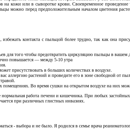
нов на кожи или в сыворотке крови. Своевременное проведение
пыльцы можно перед предположительным началом цветения расте
збежать контакта с пыльцой более трудно, так как она присут
ьев для того чтобы предотвратить циркуляцию пыльцы в вашем 
бычно повышается — между 5-10 утра
ия.
ожет присутствовать в больших количествах в воздухе.
вас аллергию растений и проведите его в зоне свободной от пыл
травой.
 помещениях. Во время сушки на открытом воздухе на них може
 нормальная работа печени и кишечника. При любых застойных 
чается при различных глистных инвазиях.
ться - выбора и не было. Я родился в семье врача реаниматолог