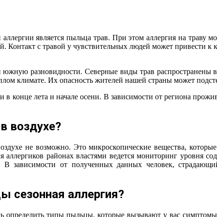
 аллергии является пыльца трав. При этом аллергия на траву м
й. Контакт с травой у чувствительных людей может привести к 
 южную разновидности. Северные виды трав распространены в х
плом климате. Их опасность жителей нашей страны может подсте
и в конце лета и начале осени. В зависимости от региона прожи
 в воздухе?
оздухе не возможно. Это микроскопические вещества, которые
ля аллергиков районах властями ведется мониторинг уровня с
 В зависимости от полученных данных человек, страдающий
цы сезонная аллергия?
мочь определить типы пыльцы, которые вызывают у вас симптом