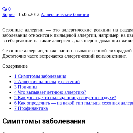
0
Борис
15.05.2012
Аллергические болезни
Сезонные аллергии — это аллергические реакции на раздра
заболевания относится к пыльцевой аллергии, например, на цв
в себя реакции на такие аллергены, как шерсть домашних жив
Сезонные аллергии, также часто называют сенной лихорадкой.
Достаточно часто встречается аллергический конъюнктивит.
Содержание
1
Симптомы заболевания
2
Аллергия на пыльцу растений
3
Причины
4
Что вызывает летнюю аллергию?
5
Как узнать, что пыльца присутствует в воздухе?
6
Как определить — на какой тип пыльцы сезонная аллер
7
Профилактика
Симптомы заболевания