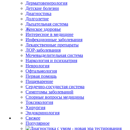
Дерматовенерология
Детские болезни
Диагностика
Долголетие
Дыхательная система
Женское здоровье
Интересное в медицине
Инфекционные заболевания
Лекарственные препараты
ЛОР-заболевания
Мочевыделительная система
Наркология и психиатрия
Неврология
Офтальмология
Первая помощь
Пищеварение
Сердечно-сосудистая система
Симптомы заболеваний
Спорные вопросы медицины
Токсикология
Хирургия
Эндокринология
Свежее
Популярное