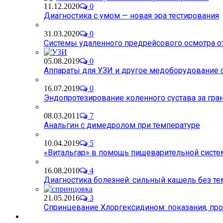
11.12.2020
0
Диагностика с умом — новая эра тестирования
31.03.2020
0
Системы удаленного предрейсового осмотра от
05.08.2019
0
Аппараты для УЗИ и другое медоборудование 
16.07.2019
0
Эндопротезирование коленного сустава за гра
08.03.2011
7
Анальгин с димедролом при температуре
10.04.2019
5
«Витальгар» в помощь пищеварительной систе
16.08.2010
4
Диагностика болезней: сильный кашель без т
21.05.2016
3
Спринцевание Хлоргексидином: показания, пр