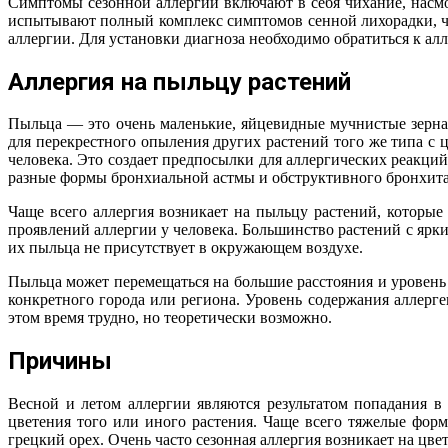
Симптомы сезонной аллергии включают в себя чихание, насмо
испытывают полный комплекс симптомов сенной лихорадки, ч
аллергии. Для установки диагноза необходимо обратиться к алл
Аллергия на пыльцу растений
Пыльца — это очень маленькие, яйцевидные мучнистые зерн
для перекрестного опыления других растений того же типа с ц
человека. Это создает предпосылки для аллергических реакций
разные формы бронхиальной астмы и обструктивного бронхита
Чаще всего аллергия возникает на пыльцу растений, которы
проявлений аллергии у человека. Большинство растений с яр
их пыльца не присутствует в окружающем воздухе.
Пыльца может перемещаться на большие расстояния и уровень 
конкретного города или региона. Уровень содержания аллерген
этом время трудно, но теоретически возможно.
Причины
Весной и летом аллергии являются результатом попадания в
цветения того или иного растения. Чаще всего тяжелые формы
грецкий орех. Очень часто сезонная аллергия возникает на цве