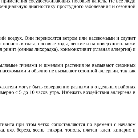
ле применения сосудосуживающих носовых капель. Не все люди
енциальную диагностику простудного заболевания и сезонной
й воздух. Они переносятся ветром или насекомыми и служат
 попасть в глаза, носовые ходы, легкие и на поверхность кожи
 ринит (сенная лихорадка), конъюнктивит (глазная аллергия) и
Опыляемые пчелами и шмелями растения не вызывают сезонных
насекомыми и обычно не вызывают сезонной аллергии, так как
оказатели могут быть совершенно разными в отдельных районах
мерно с 5 до 10 часов утра. Избежать воздействия аллергена в
тивита при этом четко сопоставляются по времени с началом
вяз, береза, ясень, гикори, тополь, платан, клен, кипарис и