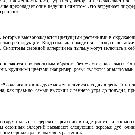
рк, заложенность носа, зуд в носу, который не ослабевает пос
аще преобладает один ведущий симптом. Это затрудняет диффер
ергологу.
а, которые высвобождаются цветущими растениями в окружающи
елью репродукции. Когда пыльца находится в воздухе, он может
. Симптомы сезонной аллергии на пыльцу могут включать в себя
.
е опыляются произвольным образом, без участия насекомых. 
кими, крупными цветами (например, розы) являются опыляемыми 
её содержания в воздухе может меняться изо дня в день. Эти п
а, как правило, самый высокий с раннего утра до полудня, при
 воздух пыльцы с деревьев. реакции в виде ринита и конъюнк
 сезонных аллергий вызывают следующие деревья: дуб, оливка, 
тение сорных трав и злаковых растений.