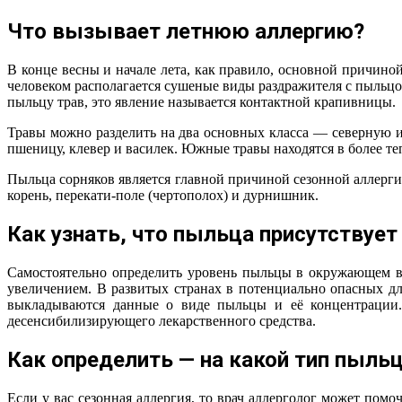
Что вызывает летнюю аллергию?
В конце весны и начале лета, как правило, основной причиной
человеком располагается сушеные виды раздражителя с пыльцо
пыльцу трав, это явление называется контактной крапивницы.
Травы можно разделить на два основных класса — северную и
пшеницу, клевер и василек. Южные травы находятся в более те
Пыльца сорняков является главной причиной сезонной аллерги
корень, перекати-поле (чертополох) и дурнишник.
Как узнать, что пыльца присутствует
Самостоятельно определить уровень пыльцы в окружающем в
увеличением. В развитых странах в потенциально опасных д
выкладываются данные о виде пыльцы и её концентрации.
десенсибилизирующего лекарственного средства.
Как определить — на какой тип пыль
Если у вас сезонная аллергия, то врач аллерголог может по