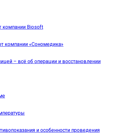
 компании Biosoft
от компании «Сономедика»
ницей – всё об операции и восстановлении
ме
емпературы
отивопоказания и особенности проведения