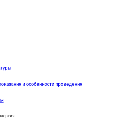
атуры
показания и особенности проведения
ым
ллергия