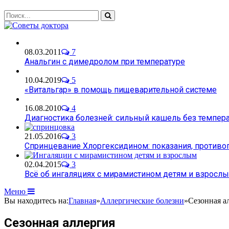
08.03.2011
7
Анальгин с димедролом при температуре
10.04.2019
5
«Витальгар» в помощь пищеварительной системе
16.08.2010
4
Диагностика болезней: сильный кашель без темпер
21.05.2016
3
Спринцевание Хлоргексидином: показания, противо
02.04.2015
3
Всё об ингаляциях с мирамистином детям и взросл
Меню
Вы находитесь на:
Главная
»
Аллергические болезни
»
Сезонная а
Сезонная аллергия